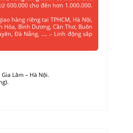
 tử 600.000 cho đến hơn 1.000.000.
giao hàng riêng tại TPHCM, Hà Nội,
ên Hòa, Bình Dương, Cần Thơ, Buôn
yên, Đà Nẵng, …. .- Linh động sắp
– Gia Lâm – Hà Nội.
ng).