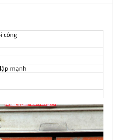
i công
 đập mạnh