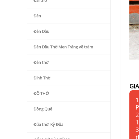
Đài thờ
Đèn
Đèn Dầu
Đèn Dầu Thờ Men Trắng vẽ tràm
Đèn thờ
Đỉnh Thờ
GI
ĐỒ THỜ
1
P
Đồng Quê
2
1
Đũa thờ, Kỷ Đũa
3
t