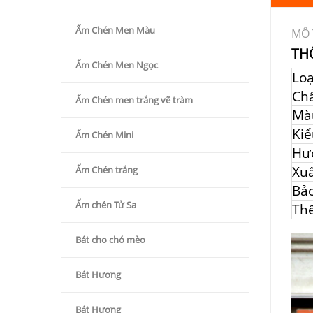
Ấm Chén Men Màu
MÔ 
TH
Ấm Chén Men Ngọc
Lo
Chấ
Ấm Chén men trắng vẽ tràm
Mà
Kiể
Ấm Chén Mini
Hư
Xuấ
Ấm Chén trắng
Bả
Ấm chén Tử Sa
Thể
Bát cho chó mèo
Bát Hương
Bát Hương