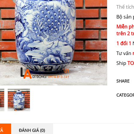
Thể tích
Bộ sản
Miễn ph
trên 2 t
1 đổi 1
N
Tư vấn
Ship
TO
SHARE
CATEGO
TẢ
ĐÁNH GIÁ (0)