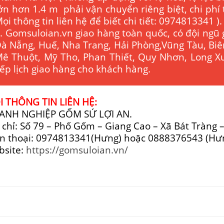
ớn hơn 1.4 m phải vận chuyển riêng biệt, chi phí
ọi thông tin liên hệ để biết chi tiết: 0974813341 ).
. Gomsuloian.vn
giao hàng toàn quốc, có đội ngũ 
à Nẵng, Huế, Nha Trang, Hải Phòng,Vũng Tàu, Bi
ê Thuột, Mỹ Tho, Phan Thiết, Quy Nhơn, Long Xu
ếp lịch giao hàng cho khách hàng.
 THÔNG TIN LIÊN HỆ:
ANH NGHIỆP GỐM SỨ LỢI AN.
 chỉ: Số 79 – Phố Gốm – Giang Cao – Xã Bát Tràng 
n thoại: 0974813341(Hưng) hoặc 0888376543 (Hư
bsite:
https://gomsuloian.vn/