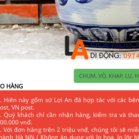
CHUM, VÒ, KHẠP, LU, 
AO HÀNG
. Hiên này gốm sứ Lợi An đã hợp tác với các bên
ost, VN post.
. Quý khách chỉ cần nhận hàng, kiểm tra và tha
00.000 vnđ.
. Với đơn hàng trên 2 triệu vnđ, chúng tôi sẽ miễ
hành Hà Nội ( Không áp dụng với lọ hoa, lọ lộc 