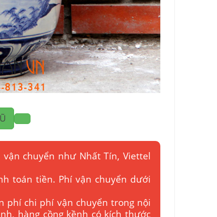
HŨ
 vận chuyển như Nhất Tín, Viettel
nh toán tiền. Phí vận chuyển dưới
n phí chi phí vận chuyển trong nội
bình, hàng cồng kềnh có kích thước