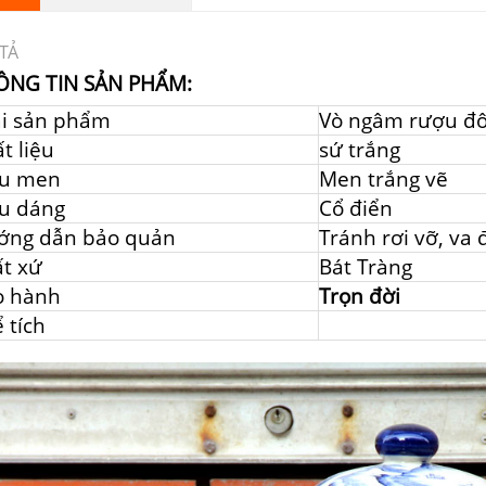
TẢ
ÔNG TIN SẢN PHẨM:
ại sản phẩm
Vò ngâm rượu đô
t liệu
sứ trắng
u men
Men trắng vẽ
u dáng
Cổ điển
ớng dẫn bảo quản
Tránh rơi vỡ, va
t xứ
Bát Tràng
o hành
Trọn đời
 tích