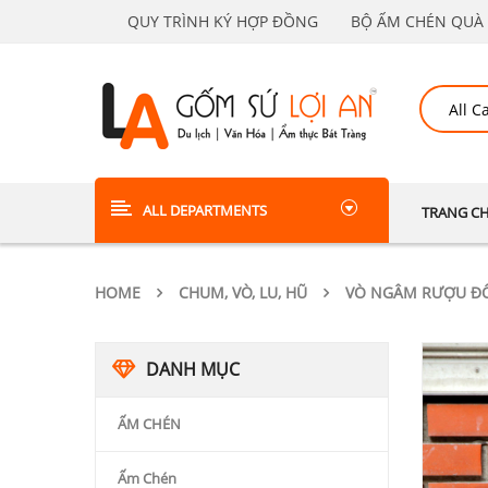
QUY TRÌNH KÝ HỢP ĐỒNG
BỘ ẤM CHÉN QUÀ 
ALL DEPARTMENTS
TRANG C
HOME
CHUM, VÒ, LU, HŨ
VÒ NGÂM RƯỢU Đ
DANH MỤC
ẤM CHÉN
Ấm Chén