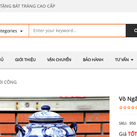
TẶNG BÁT TRÀNG CAO CẤP
HỦ
GIỚI THIỆU
VẬN CHUYỂN
BẢO HÀNH
TƯ VẤN
ÔI CÔNG
Vò Ng
SKU:
950
Giá
TỐT