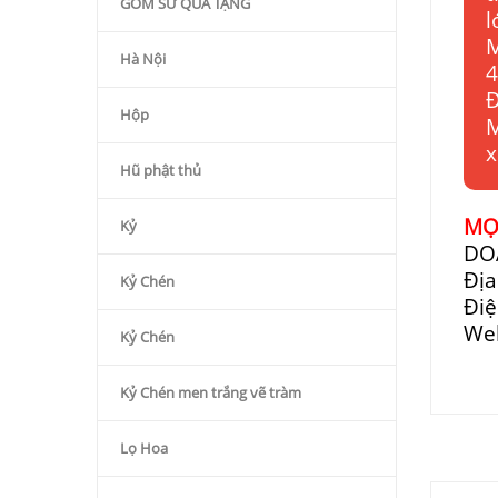
GỐM SỨ QÙA TẶNG
l
M
Hà Nội
4
Đ
Hộp
M
x
Hũ phật thủ
MỌI
Kỷ
DO
Địa
Kỷ Chén
Điệ
We
Kỷ Chén
Kỷ Chén men trắng vẽ tràm
Lọ Hoa