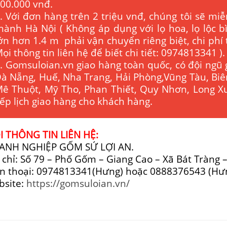
00.000 vnđ.
. Với đơn hàng trên 2 triệu vnđ, chúng tôi sẽ miễ
hành Hà Nội ( Không áp dụng với lọ hoa, lọ lộc 
ớn hơn 1.4 m phải vận chuyển riêng biệt, chi phí
ọi thông tin liên hệ để biết chi tiết: 0974813341 ).
. Gomsuloian.vn
giao hàng toàn quốc, có đội ngũ 
à Nẵng, Huế, Nha Trang, Hải Phòng,Vũng Tàu, Bi
ê Thuột, Mỹ Tho, Phan Thiết, Quy Nhơn, Long Xu
ếp lịch giao hàng cho khách hàng.
 THÔNG TIN LIÊN HỆ:
ANH NGHIỆP GỐM SỨ LỢI AN.
 chỉ: Số 79 – Phố Gốm – Giang Cao – Xã Bát Tràng 
n thoại: 0974813341(Hưng) hoặc 0888376543 (Hư
bsite:
https://gomsuloian.vn/