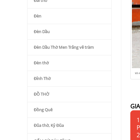
Đài thờ
Đèn
Đèn Dầu
Đèn Dầu Thờ Men Trắng vẽ tràm
Đèn thờ
Vò 
Đỉnh Thờ
ĐỒ THỜ
GI
Đồng Quê
1
Đũa thờ, Kỷ Đũa
P
2