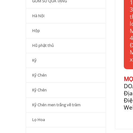
GỐM SỨ QÙA TẶNG
1
3
t
Hà Nội
l
M
Hộp
4
Đ
Hũ phật thủ
M
x
Kỷ
Kỷ Chén
MỌI
DO
Kỷ Chén
Địa
Điệ
Kỷ Chén men trắng vẽ tràm
We
Lọ Hoa