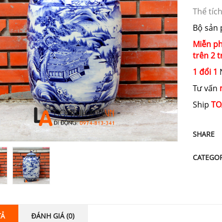
Thể tích
Bộ sản
Miễn ph
trên 2 t
1 đổi 1
N
Tư vấn
Ship
TO
SHARE
CATEGO
TẢ
ĐÁNH GIÁ (0)