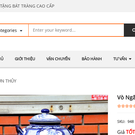
TẶNG BÁT TRÀNG CAO CẤP
HỦ
GIỚI THIỆU
VẬN CHUYỂN
BẢO HÀNH
TƯ VẤN
ƠN THỦY
Vò Ng
SKU:
948
Giá
TỐT