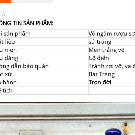
TẢ
ÔNG TIN SẢN PHẨM:
ại sản phẩm
Vò ngâm rượu sơ
t liệu
sứ trắng
u men
Men trắng vẽ
u dáng
Cổ điển
ớng dẫn bảo quản
Tránh rơi vỡ, va
t xứ
Bát Tràng
o hành
Trọn đời
 tích