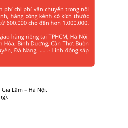
n phí chi phí vận chuyển trong nội
bình, hàng cồng kềnh có kích thước
 tử 600.000 cho đến hơn 1.000.000.
giao hàng riêng tại TPHCM, Hà Nội,
ên Hòa, Bình Dương, Cần Thơ, Buôn
yên, Đà Nẵng, …. .- Linh động sắp
– Gia Lâm – Hà Nội.
ng).