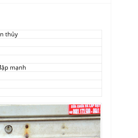
n thủy
 đập mạnh