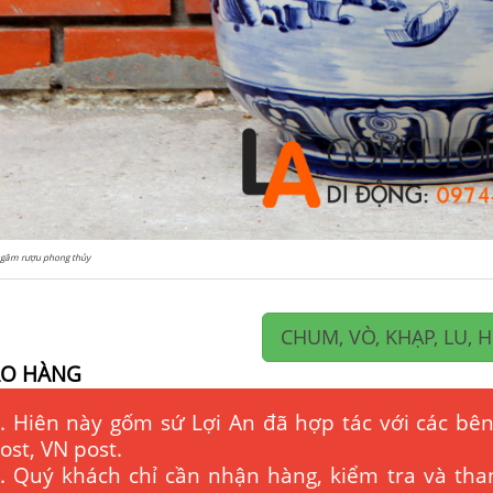
ngâm rượu phong thủy
CHUM, VÒ, KHẠP, LU, 
AO HÀNG
. Hiên này gốm sứ Lợi An đã hợp tác với các bên
ost, VN post.
. Quý khách chỉ cần nhận hàng, kiểm tra và tha