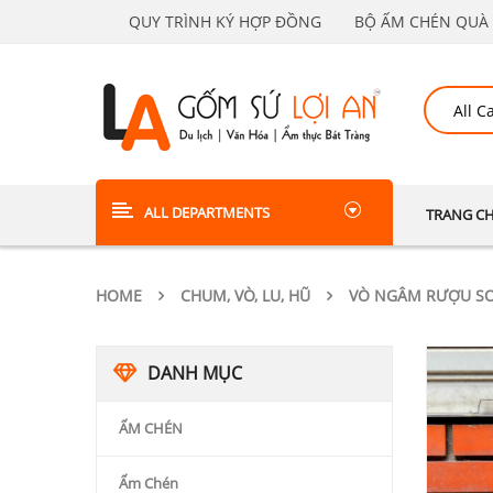
QUY TRÌNH KÝ HỢP ĐỒNG
BỘ ẤM CHÉN QUÀ 
ALL DEPARTMENTS
TRANG C
HOME
CHUM, VÒ, LU, HŨ
VÒ NGÂM RƯỢU S
DANH MỤC
ẤM CHÉN
Ấm Chén