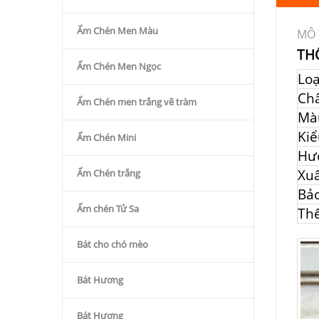
Ấm Chén Men Màu
MÔ 
TH
Ấm Chén Men Ngọc
Lo
Chấ
Ấm Chén men trắng vẽ tràm
Mà
Kiể
Ấm Chén Mini
Hư
Xuấ
Ấm Chén trắng
Bả
Ấm chén Tử Sa
Thể
Bát cho chó mèo
Bát Hương
Bát Hương