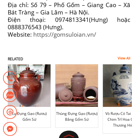
Địa chỉ: Số 79 – Phố Gốm – Giang Cao – Xã
Bát Tràng – Gia Lâm – Hà Nội.
Điện thoại: 0974813341(Hưng) hoặc
0888376543 (Hưng).
Website:
https://gomsuloian.vn/
View All
RELATED
Lu Đựng Gạo (rươu)
Thùng Đựng Gạo (rượu)
Vò Rượu Có Tai Vẽ 
Gốm Sứ
Bằng Gốm Sứ
Chim Trĩ Hoa Cúc 
Thương Hiệu