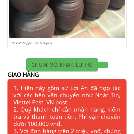
Hũ sành đựng gạo, rượu đánh ganh
CHUM, VÒ, KHẠP, LU, HŨ
GIAO HÀNG
1. Hiên này gốm sứ Lợi An đã hợp tác
với các bên vận chuyển như Nhất Tín,
Viettel Post, VN post.
2. Quý khách chỉ cần nhận hàng, kiểm
tra và thanh toán tiền. Phí vận chuyển
dưới 100.000 vnđ.
3. Với đơn hàng trên 2 triệu vnđ, chúng