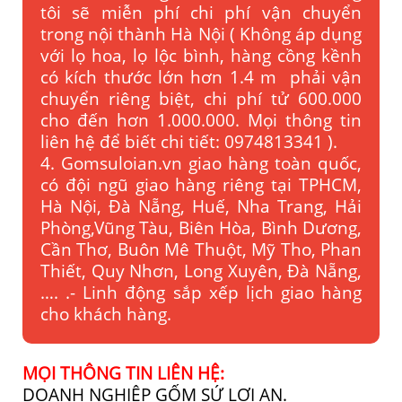
tôi sẽ miễn phí chi phí vận chuyển
trong nội thành Hà Nội ( Không áp dụng
với lọ hoa, lọ lộc bình, hàng cồng kềnh
có kích thước lớn hơn 1.4 m phải vận
chuyển riêng biệt, chi phí tử 600.000
cho đến hơn 1.000.000. Mọi thông tin
liên hệ để biết chi tiết: 0974813341 ).
4. Gomsuloian.vn
giao hàng toàn quốc,
có đội ngũ giao hàng riêng tại TPHCM,
Hà Nội, Đà Nẵng, Huế, Nha Trang, Hải
Phòng,Vũng Tàu, Biên Hòa, Bình Dương,
Cần Thơ, Buôn Mê Thuột, Mỹ Tho, Phan
Thiết, Quy Nhơn, Long Xuyên, Đà Nẵng,
…. .- Linh động sắp xếp lịch giao hàng
cho khách hàng.
MỌI THÔNG TIN LIÊN HỆ:
DOANH NGHIỆP GỐM SỨ LỢI AN.