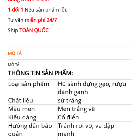
1 đổi 1
Nếu sản phẩm lỗi.
Tư vấn
miễn phí 24/7
Ship
TOÀN QUỐC
MÔ TẢ
Đ
MÔ TẢ
THÔNG TIN SẢN PHẨM:
Loại sản phẩm
Hũ sành đựng gạo, rượu
đánh ganh
Chất liệu
sứ trắng
Màu men
Men trắng vẽ
Kiểu dáng
Cổ điển
Hướng dẫn bảo
Tránh rơi vỡ, va đập
quản
mạnh