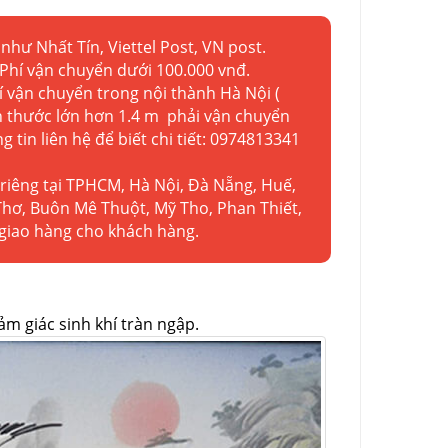
như Nhất Tín, Viettel Post, VN post.
 Phí vận chuyển dưới 100.000 vnđ.
hí vận chuyển trong nội thành Hà Nội (
ch thước lớn hơn 1.4 m phải vận chuyển
g tin liên hệ để biết chi tiết: 0974813341
 riêng tại TPHCM, Hà Nội, Đà Nẵng, Huế,
Thơ, Buôn Mê Thuột, Mỹ Tho, Phan Thiết,
 giao hàng cho khách hàng.
ảm giác sinh khí tràn ngập.