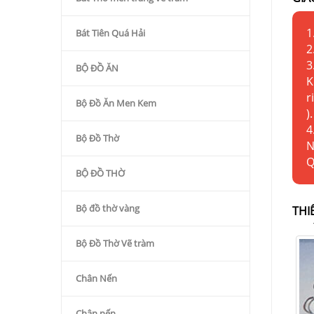
1
Bát Tiên Quá Hải
2
3
BỘ ĐỒ ĂN
K
r
Bộ Đồ Ăn Men Kem
).
4
Bộ Đồ Thờ
N
Q
BỘ ĐỒ THỜ
Bộ đồ thờ vàng
THI
Bộ Đồ Thờ Vẽ tràm
Chân Nến
Chân nến