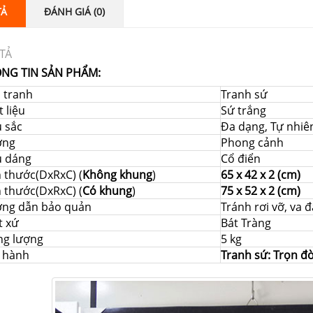
TẢ
ĐÁNH GIÁ (0)
TẢ
NG TIN SẢN PHẨM:
i tranh
Tranh sứ
 liệu
Sứ trắng
 sắc
Đa dạng, Tự nhiê
ớng
Phong cảnh
u dáng
Cổ điển
h thước(DxRxC) (
Không khung
)
65 x 42 x 2 (cm)
h thước(DxRxC) (
Có khung
)
75 x 52 x 2 (cm)
ng dẫn bảo quản
Tránh rơi vỡ, va
t xứ
Bát Tràng
ng lượng
5 kg
 hành
Tranh sứ: Trọn đ