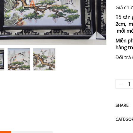
Giá ch
Bộ sản
2cm,
m
mỗi móc
Miễn ph
hàng tr
Đổi trả
SHARE
CATEGO