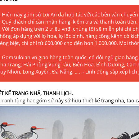
. Hiên này gốm sứ Lợi An đã hợp tác với các bên vận chuyển 
. Quý khách chỉ cần nhận hàng, kiểm tra và thanh toán tiền.
. Với đơn hàng trên 2 triệu vnđ, chúng tôi sẽ miễn phí chi p
hông áp dụng với lọ hoa, lọ lộc bình, hàng cồng kềnh có kí
iêng biệt, chi phí tử 600.000 cho đến hơn 1.000.000. Mọi thôn
. Gomsuloian.vn
giao hàng toàn quốc, có đội ngũ giao hàng
ha Trang, Hải Phòng,Vũng Tàu, Biên Hòa, Bình Dương, Cần 
uy Nhơn, Long Xuyên, Đà Nẵng, …. .- Linh động sắp xếp lịch
ẾT KẾ TRANG NHÃ, THANH LỊCH.
Tranh tùng hạc gốm sứ
này sở hữu thiết kế trang nhã, tạo c