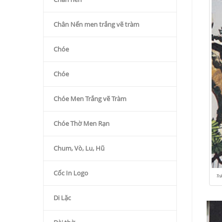
Chân Nến men trắng vẽ tràm
Chóe
Chóe
Chóe Men Trắng vẽ Tràm
Chóe Thờ Men Rạn
Chum, Vò, Lu, Hũ
Cốc In Logo
Tr
Di Lặc