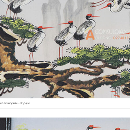
ánh-sứ-tùng-hạc—tổng-quá