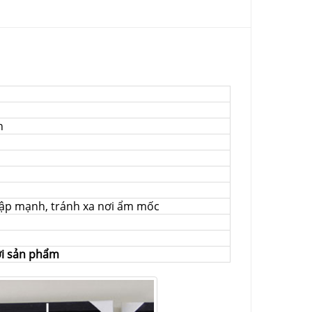
n
 đập mạnh, tránh xa nơi ẩm mốc
ời sản phẩm