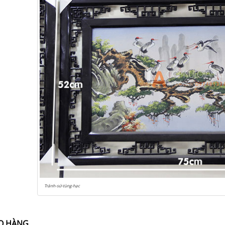
Tránh-sứ-tùng-hạc
O HÀNG