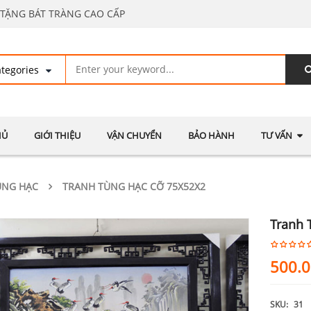
TẶNG BÁT TRÀNG CAO CẤP
HỦ
GIỚI THIỆU
VẬN CHUYỂN
BẢO HÀNH
TƯ VẤN
ÙNG HẠC
TRANH TÙNG HẠC CỠ 75X52X2
Tranh 
500.
SKU:
31