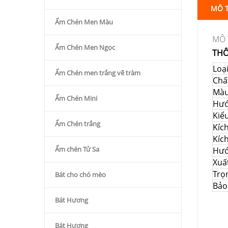
MÔ 
Ấm Chén Men Màu
MÔ 
Ấm Chén Men Ngọc
THÔ
Loạ
Ấm Chén men trắng vẽ tràm
Chất
Màu
Ấm Chén Mini
Hư
Kiể
Ấm Chén trắng
Kíc
Kíc
Ấm chén Tử Sa
Hướ
Xuấ
Trọ
Bát cho chó mèo
Bảo
Bát Hương
Bát Hương