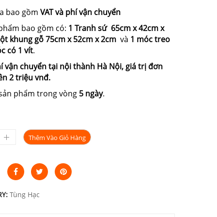
ưa bao gồm
VAT và phí vận chuyển
 phẩm bao gồm có:
1 Tranh sứ 65cm
x 42cm x
ột khung gỗ 75cm x 52cm x 2cm
và
1
móc treo
 có 1 vít
.
í vận chuyển tại nội thành Hà Nội, giá trị đơn
ên 2 triệu vnđ.
 sản phẩm trong vòng
5 ngày
.
Thêm Vào Giỏ Hàng
RY:
Tùng Hạc