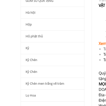
Trán
GỐM SỨ QÙA TẶNG
VẬT 
Hà Nội
Hộp
Hũ phật thủ
Xem
Kỷ
T
T
T
Kỷ Chén
Kỷ Chén
Quý
tặn
MỌI
Kỷ Chén men trắng vẽ tràm
DOA
Địa 
Lọ Hoa
Điệ
Web