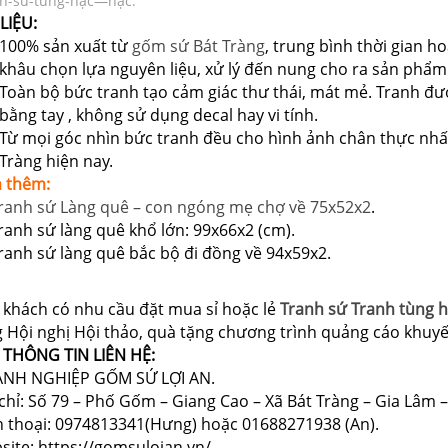
h-sứ-tùng-hạc—hạc.
LIỆU:
100% sản xuất từ
gốm sứ Bát Tràng
, trung bình thời gian h
khâu chọn lựa nguyên liệu, xử lý đến nung cho ra sản phẩm
Toàn bộ bức tranh tạo cảm giác thư thái, mát mẻ. Tranh đư
bằng tay , không sử dụng decal hay vi tính.
Từ mọi góc nhìn bức tranh đều cho hình ảnh chân thực nhất
Tràng hiện nay.
 thêm:
ranh sứ Làng quê – con ngóng mẹ chợ về 75x52x2
.
ranh sứ làng quê khổ lớn: 99x66x2 (cm)
.
ranh sứ làng quê bắc bộ đi đồng về 94x59x2
.
 khách có nhu cầu đặt mua sỉ hoặc lẻ
Tranh sứ Tranh tùng h
g Hội nghị Hội thảo, quà tặng chương trình quảng cáo khu
 THÔNG TIN LIÊN HỆ:
NH NGHIỆP GỐM SỨ LỢI AN.
chỉ: Số 79 – Phố Gốm – Giang Cao – Xã Bát Tràng – Gia Lâm –
n thoại: 0974813341(Hưng) hoặc 01688271938 (An).
site: https://gomsuloian.vn/