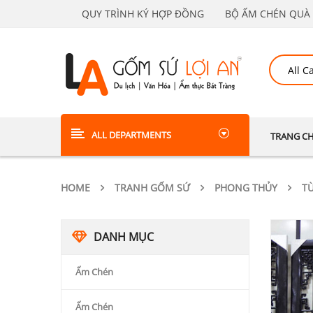
QUY TRÌNH KÝ HỢP ĐỒNG
BỘ ẤM CHÉN QUÀ 
ALL DEPARTMENTS
TRANG C
HOME
TRANH GỐM SỨ
PHONG THỦY
T
DANH MỤC
Ấm Chén
Ấm Chén