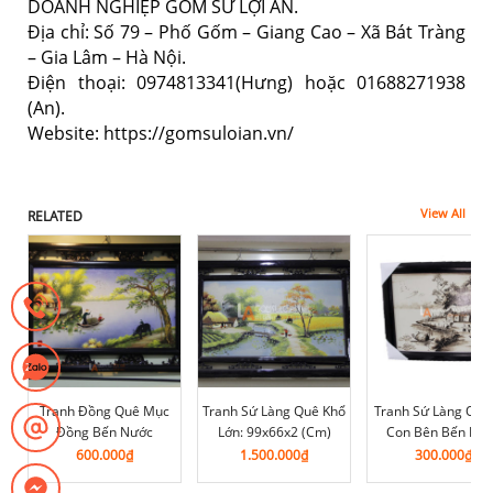
DOANH NGHIỆP GỐM SỨ LỢI AN.
Địa chỉ: Số 79 – Phố Gốm – Giang Cao – Xã Bát Tràng
– Gia Lâm – Hà Nội.
Điện thoại: 0974813341(Hưng) hoặc 01688271938
(An).
Website: https://gomsuloian.vn/
View All
RELATED
Tranh Đồng Quê Mục
Tranh Sứ Làng Quê Khổ
Tranh Sứ Làng Quê
Đồng Bến Nước
Lớn: 99x66x2 (cm)
Con Bên Bến Nư
600.000
₫
1.500.000
₫
300.000
₫