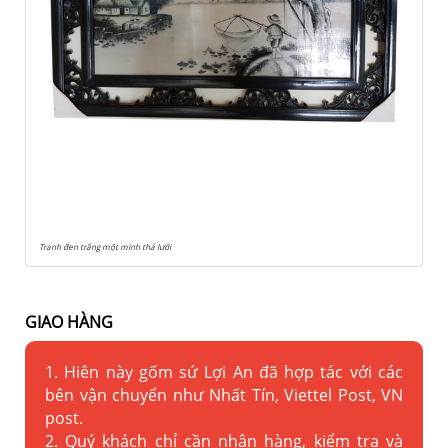
Tranh đen trắng một mình thả lưới
GIAO HÀNG
1. Hiên này gốm sứ Lợi An đã hợp tác với các
bên vận chuyển như Nhất Tín, Viettel Post, VN
post.
2. Quý khách chỉ cần nhận hàng, kiểm tra và