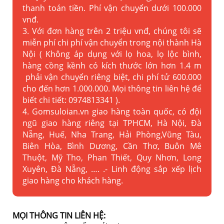
thanh toán tiền. Phí vận chuyển dưới 100.000
vnđ.
3. Với đơn hàng trên 2 triệu vnđ, chúng tôi sẽ
miễn phí chi phí vận chuyển trong nội thành Hà
Nội ( Không áp dụng với lọ hoa, lọ lộc bình,
hàng cồng kềnh có kích thước lớn hơn 1.4 m
phải vận chuyển riêng biệt, chi phí tử 600.000
cho đến hơn 1.000.000. Mọi thông tin liên hệ để
biết chi tiết: 0974813341 ).
4. Gomsuloian.vn
giao hàng toàn quốc, có đội
ngũ giao hàng riêng tại TPHCM, Hà Nội, Đà
Nẵng, Huế, Nha Trang, Hải Phòng,Vũng Tàu,
Biên Hòa, Bình Dương, Cần Thơ, Buôn Mê
Thuột, Mỹ Tho, Phan Thiết, Quy Nhơn, Long
Xuyên, Đà Nẵng, …. .- Linh động sắp xếp lịch
giao hàng cho khách hàng.
MỌI THÔNG TIN LIÊN HỆ: