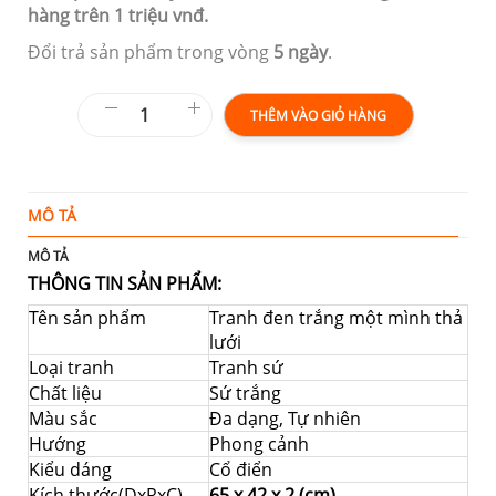
hàng trên 1 triệu vnđ.
Đổi trả sản phẩm trong vòng
5 ngày
.
THÊM VÀO GIỎ HÀNG
MÔ TẢ
Đ
MÔ TẢ
THÔNG TIN SẢN PHẨM:
Tên sản phẩm
Tranh đen trắng một mình thả
lưới
Loại tranh
Tranh sứ
Chất liệu
Sứ trắng
Màu sắc
Đa dạng, Tự nhiên
Hướng
Phong cảnh
Kiểu dáng
Cổ điển
Kích thước(DxRxC)
65 x 42 x 2 (cm)