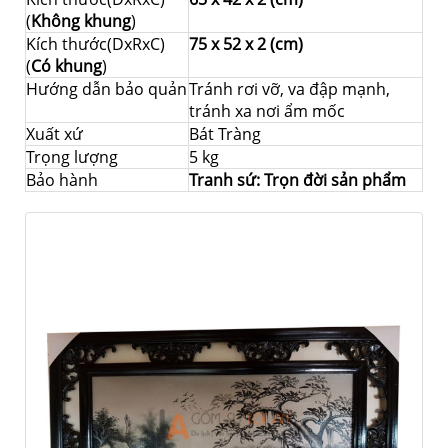
(
Không khung
)
Kích thước(DxRxC)
75 x 52 x 2 (cm)
(
Có khung
)
Hướng dẫn bảo quản
Tránh rơi vỡ, va đập mạnh,
tránh xa nơi ẩm mốc
Xuất xứ
Bát Tràng
Trọng lượng
5 kg
Bảo hành
Tranh sứ: Trọn đời sản phẩm