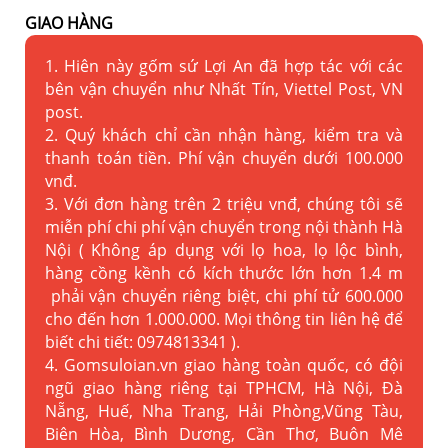
GIAO HÀNG
1. Hiên này gốm sứ Lợi An đã hợp tác với các
bên vận chuyển như Nhất Tín, Viettel Post, VN
post.
2. Quý khách chỉ cần nhận hàng, kiểm tra và
thanh toán tiền. Phí vận chuyển dưới 100.000
vnđ.
3. Với đơn hàng trên 2 triệu vnđ, chúng tôi sẽ
miễn phí chi phí vận chuyển trong nội thành Hà
Nội ( Không áp dụng với lọ hoa, lọ lộc bình,
hàng cồng kềnh có kích thước lớn hơn 1.4 m
phải vận chuyển riêng biệt, chi phí tử 600.000
cho đến hơn 1.000.000. Mọi thông tin liên hệ để
biết chi tiết: 0974813341 ).
4. Gomsuloian.vn
giao hàng toàn quốc, có đội
ngũ giao hàng riêng tại TPHCM, Hà Nội, Đà
Nẵng, Huế, Nha Trang, Hải Phòng,Vũng Tàu,
Biên Hòa, Bình Dương, Cần Thơ, Buôn Mê