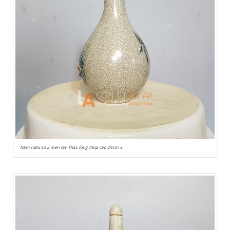
Nậm rượu số 2 men rạn khắc rồng chóp cao 24cm 3