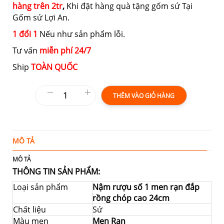
hàng trên 2tr
,
Khi đặt hàng quà tặng gốm sứ Tại
Gốm sứ Lợi An.
1 đổi 1
Nếu như sản phẩm lỗi.
Tư vấn
miễn phí 24/7
Ship
TOÀN QUỐC
THÊM VÀO GIỎ HÀNG
MÔ TẢ
T
MÔ TẢ
THÔNG TIN SẢN PHẨM:
Loại sản phẩm
Nậm rượu số 1 men rạn đắp
rồng chóp cao 24cm
Chất liệu
Sứ
Màu men
Men Rạn