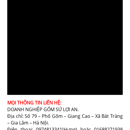
MỌI THÔNG TIN LIÊN HỆ:
DOANH NGHIỆP GỐM SỨ LỢI AN.
Địa chỉ: Số 79 – Phố Gốm – Giang Cao – Xã Bát Tràng
– Gia Lâm – Hà Nội.
Điện thoại: 0974813341(Hưng) hoặc 01688271938