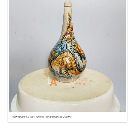
Nậm rượu số 2 men rạn khắc rồng chóp cao 24cm 5