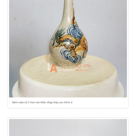
Nậm rượu số 2 men rạn khắc rồng chóp cao 24cm 4