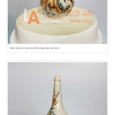
Nậm rượu số 2 men rạn khắc rồng chóp cao 24cm