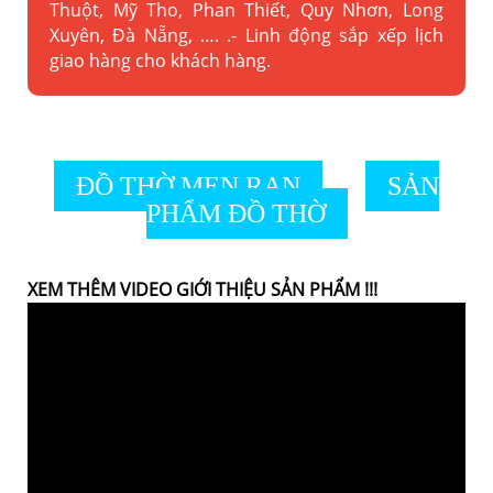
Thuột, Mỹ Tho, Phan Thiết, Quy Nhơn, Long
Xuyên, Đà Nẵng, …. .- Linh động sắp xếp lịch
giao hàng cho khách hàng.
ĐỒ THỜ MEN RẠN
SẢN
PHẨM ĐỒ THỜ
XEM THÊM VIDEO GIỚI THIỆU SẢN PHẨM !!!