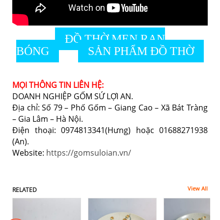
ĐỒ THỜ MEN RẠN
BÓNG
SẢN PHẨM ĐỒ THỜ
MỌI THÔNG TIN LIÊN HỆ:
DOANH NGHIỆP GỐM SỨ LỢI AN.
Địa chỉ: Số 79 – Phố Gốm – Giang Cao – Xã Bát Tràng
– Gia Lâm – Hà Nội.
Điện thoại: 0974813341(Hưng) hoặc 01688271938
(An).
Website:
https://gomsuloian.vn/
View All
RELATED