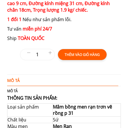
cao
9 cm,
Đường kính miệng
31 cm,
Đường kính
chân
18cm,
Trọng lượng
1.9 kg/ chiếc.
1 đổi 1
Nếu như sản phẩm lỗi.
Tư vấn
miễn phí 24/7
Ship
TOÀN QUỐC
THÊM VÀO GIỎ HÀNG
MÔ TẢ
T
MÔ TẢ
THÔNG TIN SẢN PHẨM:
Loại sản phẩm
Mâm bồng men rạn trơn vẽ
rồng p 31
Chất liệu
Sứ
Màu men
Men Rạn