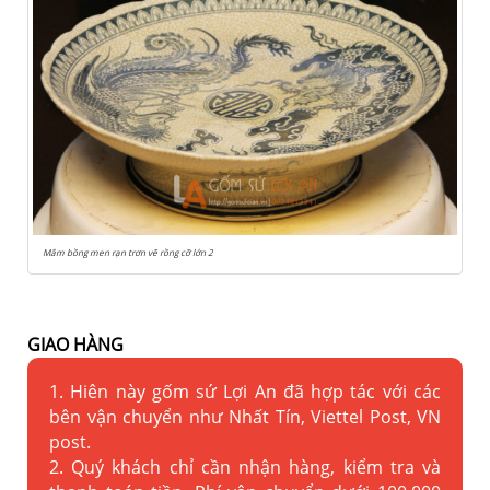
Mâm bồng men rạn trơn vẽ rồng cỡ lớn 2
GIAO HÀNG
1. Hiên này gốm sứ Lợi An đã hợp tác với các
bên vận chuyển như Nhất Tín, Viettel Post, VN
post.
2. Quý khách chỉ cần nhận hàng, kiểm tra và