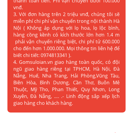
thanh toán tiền. Phí vận chuyển dưới 100.000
vnđ.
3. Với đơn hàng trên 2 triệu vnđ, chúng tôi sẽ
miễn phí chi phí vận chuyển trong nội thành Hà
Nội ( Không áp dụng với lọ hoa, lọ lộc bình,
hàng cồng kềnh có kích thước lớn hơn 1.4 m
phải vận chuyển riêng biệt, chi phí tử 600.000
cho đến hơn 1.000.000. Mọi thông tin liên hệ để
biết chi tiết: 0974813341 ).
4. Gomsuloian.vn
giao hàng toàn quốc, có đội
ngũ giao hàng riêng tại TPHCM, Hà Nội, Đà
Nẵng, Huế, Nha Trang, Hải Phòng,Vũng Tàu,
Biên Hòa, Bình Dương, Cần Thơ, Buôn Mê
Thuột, Mỹ Tho, Phan Thiết, Quy Nhơn, Long
Xuyên, Đà Nẵng, …. .- Linh động sắp xếp lịch
giao hàng cho khách hàng.