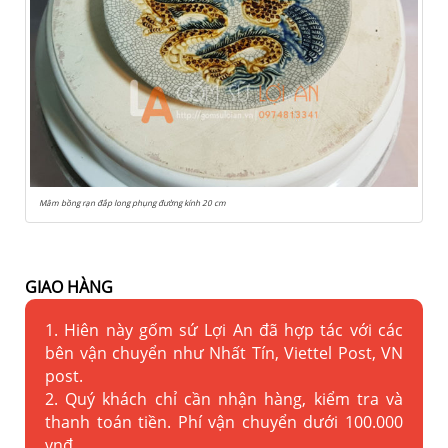
Mâm bồng rạn đắp long phụng đường kính 20 cm
GIAO HÀNG
1. Hiên này gốm sứ Lợi An đã hợp tác với các
bên vận chuyển như Nhất Tín, Viettel Post, VN
post.
2. Quý khách chỉ cần nhận hàng, kiểm tra và
thanh toán tiền. Phí vận chuyển dưới 100.000
vnđ.