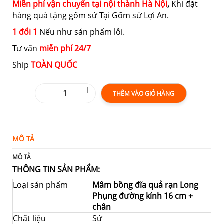
Miễn phí vận chuyển tại nội thành Hà Nội
,
Khi đặt
hàng quà tặng gốm sứ Tại Gốm sứ Lợi An.
1 đổi 1
Nếu như sản phẩm lỗi.
Tư vấn
miễn phí 24/7
Ship
TOÀN QUỐC
THÊM VÀO GIỎ HÀNG
MÔ TẢ
T
MÔ TẢ
THÔNG TIN SẢN PHẨM:
Loại sản phẩm
Mâm bồng đĩa quả rạn Long
Phụng đường kính 16 cm +
chân
Chất liệu
Sứ