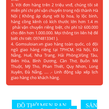
3. Với đơn hàng trên 2 triệu vnđ, chúng tôi sẽ
miễn phí chi phí vận chuyển trong nội thành Hà
Nội ( Không áp dụng với lọ hoa, lọ lộc bình,
hàng cồng kềnh có kích thước lớn hơn 1.4 m
phải vận chuyển riêng biệt, chi phí tử 600.000
cho đến hơn 1.000.000. Mọi thông tin liên hệ để
biết chi tiết: 0974813341 ).
4. Gomsuloian.vn
giao hàng toàn quốc, có đội
ngũ giao hàng riêng tại TPHCM, Hà Nội, Đà
Nẵng, Huế, Nha Trang, Hải Phòng,Vũng Tàu,
Biên Hòa, Bình Dương, Cần Thơ, Buôn Mê
Thuột, Mỹ Tho, Phan Thiết, Quy Nhơn, Long
Xuyên, Đà Nẵng, …. .- Linh động sắp xếp lịch
giao hàng cho khách hàng.
ĐỒ THỜ MEN RẠN
SẢN