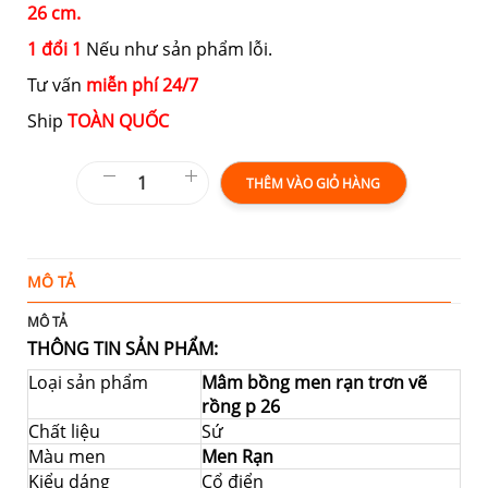
26 cm.
1 đổi 1
Nếu như sản phẩm lỗi.
Tư vấn
miễn phí 24/7
Ship
TOÀN QUỐC
THÊM VÀO GIỎ HÀNG
MÔ TẢ
T
MÔ TẢ
THÔNG TIN SẢN PHẨM:
Loại sản phẩm
Mâm bồng men rạn trơn vẽ
rồng p 26
Chất liệu
Sứ
Màu men
Men Rạn
Kiểu dáng
Cổ điển