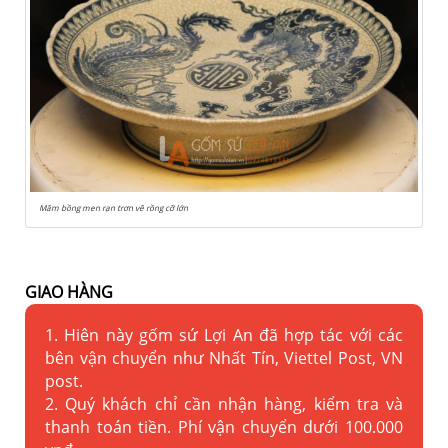
Mâm bồng men rạn trơn vẽ rồng cỡ lớn
GIAO HÀNG
1. Hiên này gốm sứ Lợi An đã hợp tác với các
bên vận chuyển như Nhất Tín, Viettel Post, VN
post.
2. Quý khách chỉ cần nhận hàng, kiểm tra và
thanh toán tiền. Phí vận chuyển dưới 100.000