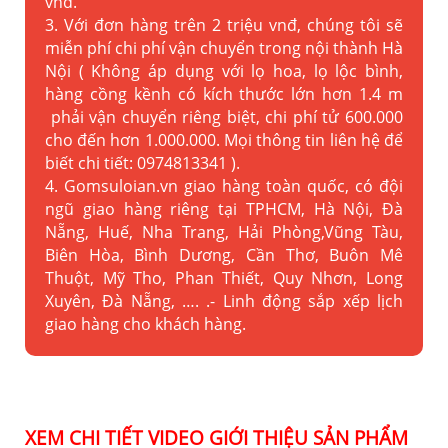
vnđ.
3. Với đơn hàng trên 2 triệu vnđ, chúng tôi sẽ
miễn phí chi phí vận chuyển trong nội thành Hà
Nội ( Không áp dụng với lọ hoa, lọ lộc bình,
hàng cồng kềnh có kích thước lớn hơn 1.4 m
phải vận chuyển riêng biệt, chi phí tử 600.000
cho đến hơn 1.000.000. Mọi thông tin liên hệ để
biết chi tiết: 0974813341 ).
4. Gomsuloian.vn
giao hàng toàn quốc, có đội
ngũ giao hàng riêng tại TPHCM, Hà Nội, Đà
Nẵng, Huế, Nha Trang, Hải Phòng,Vũng Tàu,
Biên Hòa, Bình Dương, Cần Thơ, Buôn Mê
Thuột, Mỹ Tho, Phan Thiết, Quy Nhơn, Long
Xuyên, Đà Nẵng, …. .- Linh động sắp xếp lịch
giao hàng cho khách hàng.
XEM CHI TIẾT VIDEO GIỚI THIỆU SẢN PHẨM