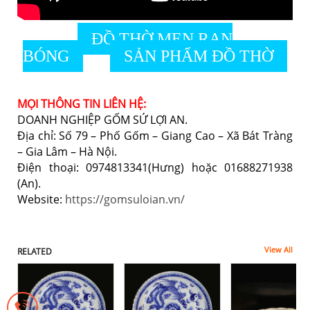
ĐỒ THỜ MEN RẠN
BÓNG
SẢN PHẨM ĐỒ THỜ
MỌI THÔNG TIN LIÊN HỆ:
DOANH NGHIỆP GỐM SỨ LỢI AN.
Địa chỉ: Số 79 – Phố Gốm – Giang Cao – Xã Bát Tràng
– Gia Lâm – Hà Nội.
Điện thoại: 0974813341(Hưng) hoặc 01688271938
(An).
Website:
https://gomsuloian.vn/
View All
RELATED