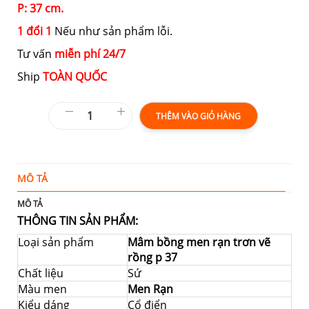
P: 37 cm.
1 đổi 1
Nếu như sản phẩm lỗi.
Tư vấn
miễn phí 24/7
Ship
TOÀN QUỐC
THÊM VÀO GIỎ HÀNG
MÔ TẢ
T
MÔ TẢ
THÔNG TIN SẢN PHẨM:
Loại sản phẩm
Mâm bồng men rạn trơn vẽ
rồng p 37
Chất liệu
Sứ
Màu men
Men Rạn
Kiểu dáng
Cổ điển