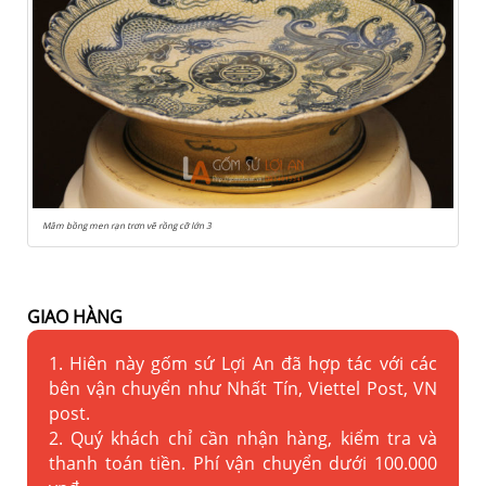
Mâm bồng men rạn trơn vẽ rồng cỡ lớn 3
GIAO HÀNG
1. Hiên này gốm sứ Lợi An đã hợp tác với các
bên vận chuyển như Nhất Tín, Viettel Post, VN
post.
2. Quý khách chỉ cần nhận hàng, kiểm tra và
thanh toán tiền. Phí vận chuyển dưới 100.000