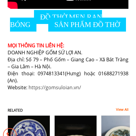
ĐỒ THỜ MEN RẠN
BÓNG
SẢN PHẨM ĐỒ THỜ
MỌI THÔNG TIN LIÊN HỆ:
DOANH NGHIỆP GỐM SỨ LỢI AN.
Địa chỉ: Số 79 – Phố Gốm – Giang Cao – Xã Bát Tràng
– Gia Lâm – Hà Nội.
Điện thoại: 0974813341(Hưng) hoặc 01688271938
(An).
Website:
https://gomsuloian.vn/
View All
RELATED