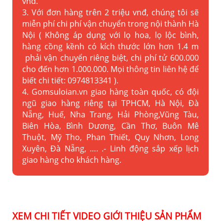
vnđ.
3. Với đơn hàng trên 2 triệu vnđ, chúng tôi sẽ
miễn phí chi phí vận chuyển trong nội thành Hà
Nội ( Không áp dụng với lọ hoa, lọ lộc bình,
hàng cồng kềnh có kích thước lớn hơn 1.4 m
phải vận chuyển riêng biệt, chi phí tử 600.000
cho đến hơn 1.000.000. Mọi thông tin liên hệ để
biết chi tiết: 0974813341 ).
4. Gomsuloian.vn
giao hàng toàn quốc, có đội
ngũ giao hàng riêng tại TPHCM, Hà Nội, Đà
Nẵng, Huế, Nha Trang, Hải Phòng,Vũng Tàu,
Biên Hòa, Bình Dương, Cần Thơ, Buôn Mê
Thuột, Mỹ Tho, Phan Thiết, Quy Nhơn, Long
Xuyên, Đà Nẵng, …. .- Linh động sắp xếp lịch
giao hàng cho khách hàng.
XEM CHI TIẾT VIDEO GIỚI THIỆU SẢN PHẨM