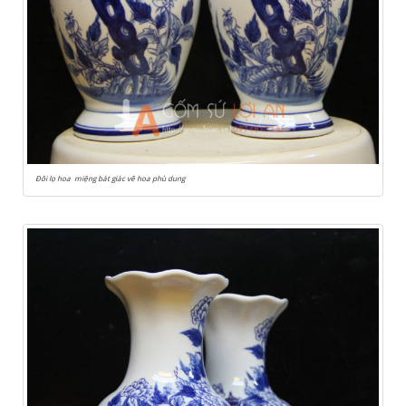
Đôi lọ hoa miệng bát giác vẽ hoa phù dung