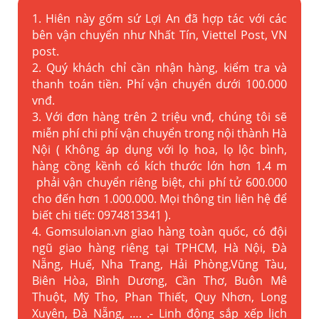
1. Hiên này gốm sứ Lợi An đã hợp tác với các
bên vận chuyển như Nhất Tín, Viettel Post, VN
post.
2. Quý khách chỉ cần nhận hàng, kiểm tra và
thanh toán tiền. Phí vận chuyển dưới 100.000
vnđ.
3. Với đơn hàng trên 2 triệu vnđ, chúng tôi sẽ
miễn phí chi phí vận chuyển trong nội thành Hà
Nội ( Không áp dụng với lọ hoa, lọ lộc bình,
hàng cồng kềnh có kích thước lớn hơn 1.4 m
phải vận chuyển riêng biệt, chi phí tử 600.000
cho đến hơn 1.000.000. Mọi thông tin liên hệ để
biết chi tiết: 0974813341 ).
4. Gomsuloian.vn
giao hàng toàn quốc, có đội
ngũ giao hàng riêng tại TPHCM, Hà Nội, Đà
Nẵng, Huế, Nha Trang, Hải Phòng,Vũng Tàu,
Biên Hòa, Bình Dương, Cần Thơ, Buôn Mê
Thuột, Mỹ Tho, Phan Thiết, Quy Nhơn, Long
Xuyên, Đà Nẵng, …. .- Linh động sắp xếp lịch