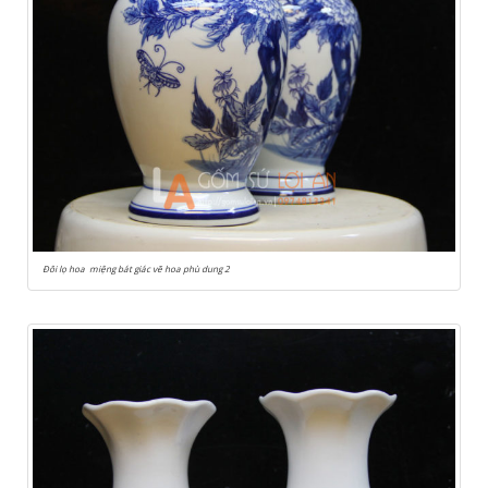
Đôi lọ hoa miệng bát giác vẽ hoa phù dung 2