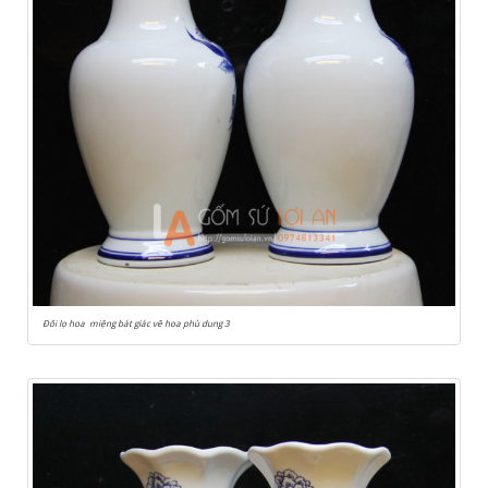
Đôi lọ hoa miệng bát giác vẽ hoa phù dung 3