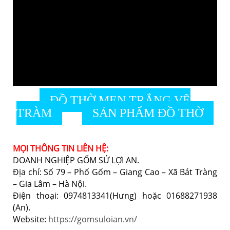
ĐỒ THỜ MEN TRẮNG VẼ
TRÀM
SẢN PHẨM ĐỒ THỜ
MỌI THÔNG TIN LIÊN HỆ:
DOANH NGHIỆP GỐM SỨ LỢI AN.
Địa chỉ: Số 79 – Phố Gốm – Giang Cao – Xã Bát Tràng
– Gia Lâm – Hà Nội.
Điện thoại: 0974813341(Hưng) hoặc 01688271938
(An).
Website:
https://gomsuloian.vn/