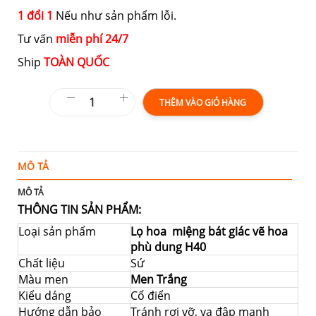
1 đổi 1
Nếu như sản phẩm lỗi.
Tư vấn
miễn phí 24/7
Ship
TOÀN QUỐC
THÊM VÀO GIỎ HÀNG
MÔ TẢ
T
MÔ TẢ
THÔNG TIN SẢN PHẨM:
Loại sản phẩm
Lọ hoa miệng bát giác vẽ hoa
phù dung H40
Chất liệu
Sứ
Màu men
Men Trắng
Kiểu dáng
Cổ điển
Hướng dẫn bảo
Tránh rơi vỡ, va đập mạnh