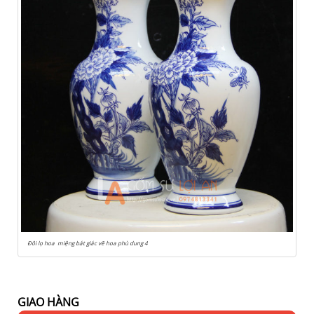
Đôi lọ hoa miệng bát giác vẽ hoa phù dung 4
GIAO HÀNG