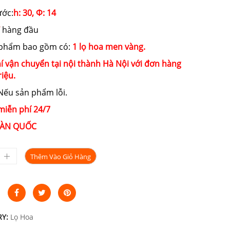
ước:
h: 30, Ф: 14
hàng đầu
 phẩm bao gồm có:
1 lọ hoa men vàng.
í vận chuyển tại nội thành Hà Nội với đơn hàng
riệu.
ếu sản phẩm lỗi.
miễn phí 24/7
ÀN QUỐC
Thêm Vào Giỏ Hàng
RY:
Lọ Hoa