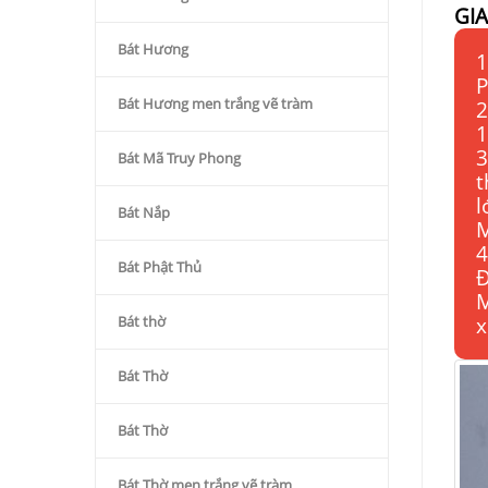
GI
Bát Hương
1
P
Bát Hương men trắng vẽ tràm
2
1
3
Bát Mã Truy Phong
t
l
Bát Nắp
M
4
Bát Phật Thủ
Đ
M
Bát thờ
x
Bát Thờ
Bát Thờ
Bát Thờ men trắng vẽ tràm