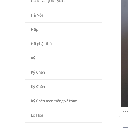
GỐM SỨ QÙA TẶNG
Hà Nội
Hộp
Hũ phật thủ
Kỷ
Kỷ Chén
Kỷ Chén
Kỷ Chén men trắng vẽ tràm
Lọ t
Lọ Hoa