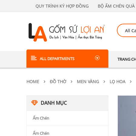
QUY TRÌNH KÝ HỢP ĐỒNG
BỘ ẤM CHÉN QUÀ 
ALL DEPARTMENTS
TRANG C
HOME
ĐỒ THỜ
MEN VÀNG
LỌ HOA
DANH MỤC
Ấm Chén
Ấm Chén