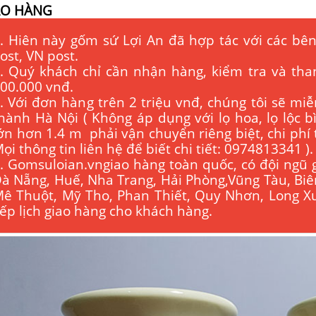
AO HÀNG
. Hiên này gốm sứ Lợi An đã hợp tác với các bên
ost, VN post.
. Quý khách chỉ cần nhận hàng, kiểm tra và tha
00.000 vnđ.
. Với đơn hàng trên 2 triệu vnđ, chúng tôi sẽ miễ
hành Hà Nội ( Không áp dụng với lọ hoa, lọ lộc 
ớn hơn 1.4 m phải vận chuyển riêng biệt, chi phí
ọi thông tin liên hệ để biết chi tiết: 0974813341 ).
. Gomsuloian.vngiao hàng toàn quốc, có đội ngũ 
à Nẵng, Huế, Nha Trang, Hải Phòng,Vũng Tàu, Bi
ê Thuột, Mỹ Tho, Phan Thiết, Quy Nhơn, Long Xu
ếp lịch giao hàng cho khách hàng.