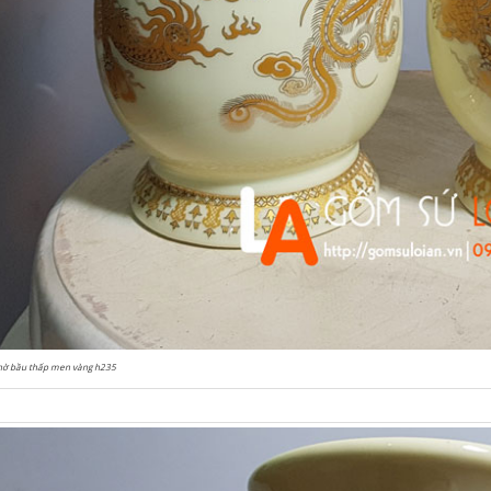
hờ bầu thấp men vàng h235