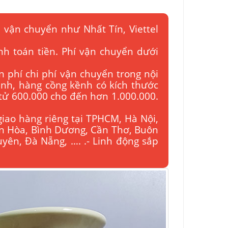
 vận chuyển như Nhất Tín, Viettel
nh toán tiền. Phí vận chuyển dưới
n phí chi phí vận chuyển trong nội
bình, hàng cồng kềnh có kích thước
 tử 600.000 cho đến hơn 1.000.000.
giao hàng riêng tại TPHCM, Hà Nội,
ên Hòa, Bình Dương, Cần Thơ, Buôn
yên, Đà Nẵng, …. .- Linh động sắp