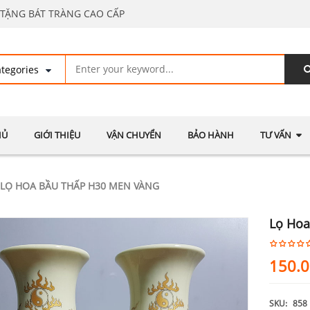
TẶNG BÁT TRÀNG CAO CẤP
HỦ
GIỚI THIỆU
VẬN CHUYỂN
BẢO HÀNH
TƯ VẤN
LỌ HOA BẦU THẤP H30 MEN VÀNG
Lọ Ho
150.
SKU:
858