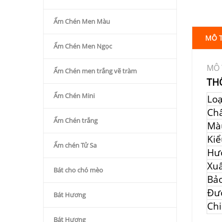
Ấm Chén Men Màu
MÔ 
Ấm Chén Men Ngọc
MÔ 
Ấm Chén men trắng vẽ tràm
TH
Ấm Chén Mini
Lo
Chấ
Ấm Chén trắng
Mà
Kiể
Ấm chén Tử Sa
Hư
Xuấ
Bát cho chó mèo
Bả
Đư
Bát Hương
Chi
Bát Hương