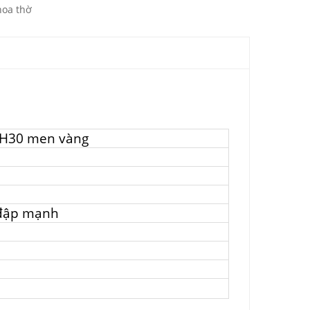
hoa thờ
 H30 men vàng
 đập mạnh