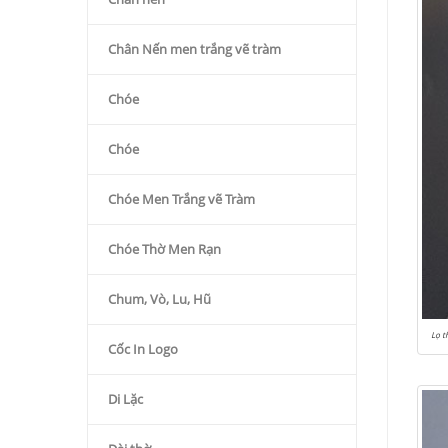
Chân Nến men trắng vẽ tràm
Chóe
Chóe
Chóe Men Trắng vẽ Tràm
Chóe Thờ Men Rạn
Chum, Vò, Lu, Hũ
Lọ t
Cốc In Logo
Di Lặc