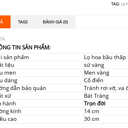
TAG:
Lọ 
TẢ
TAGS
ĐÁNH GIÁ (0)
TẢ
ÔNG TIN SẢN PHẨM:
ại sản phẩm
Lọ hoa bầu thấp
t liệu
sứ vàng
u men
Men vàng
u dáng
Cổ điển
ớng dẫn bảo quản
Tránh rơi vỡ, va
t xứ
Bát Tràng
o hành
Trọn đời
ờng kính
14 cm
ều cao
30 cm