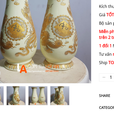
Kích th
Giá
TỐT
Bộ sản
Miễn ph
trên 2 t
1 đổi 1
N
Tư vấn
Ship
TO
SHARE
CATEGO