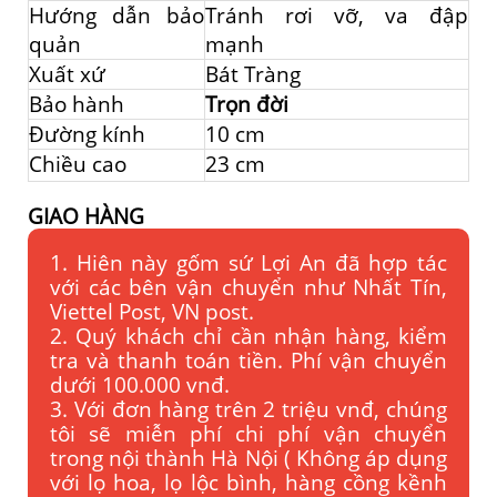
Hướng dẫn bảo
Tránh rơi vỡ, va đập
quản
mạnh
Xuất xứ
Bát Tràng
Bảo hành
Trọn đời
Đường kính
10 cm
Chiều cao
23 cm
GIAO HÀNG
1. Hiên này gốm sứ Lợi An đã hợp tác
với các bên vận chuyển như Nhất Tín,
Viettel Post, VN post.
2. Quý khách chỉ cần nhận hàng, kiểm
tra và thanh toán tiền. Phí vận chuyển
dưới 100.000 vnđ.
3. Với đơn hàng trên 2 triệu vnđ, chúng
tôi sẽ miễn phí chi phí vận chuyển
trong nội thành Hà Nội ( Không áp dụng
với lọ hoa, lọ lộc bình, hàng cồng kềnh