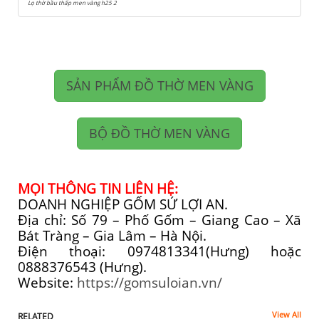
Lọ thờ bầu thấp men vàng h25 2
SẢN PHẨM ĐỒ THỜ MEN VÀNG
BỘ ĐỒ THỜ MEN VÀNG
MỌI THÔNG TIN LIÊN HỆ:
DOANH NGHIỆP GỐM SỨ LỢI AN.
Địa chỉ: Số 79 – Phố Gốm – Giang Cao – Xã
Bát Tràng – Gia Lâm – Hà Nội.
Điện thoại: 0974813341(Hưng) hoặc
0888376543 (Hưng).
Website:
https://gomsuloian.vn/
View All
RELATED