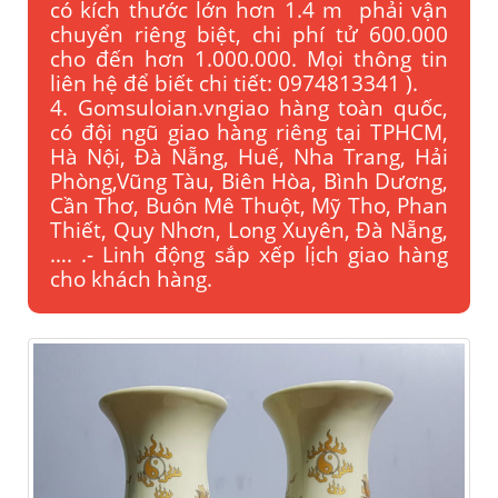
có kích thước lớn hơn 1.4 m phải vận
chuyển riêng biệt, chi phí tử 600.000
cho đến hơn 1.000.000. Mọi thông tin
liên hệ để biết chi tiết: 0974813341 ).
4. Gomsuloian.vngiao hàng toàn quốc,
có đội ngũ giao hàng riêng tại TPHCM,
Hà Nội, Đà Nẵng, Huế, Nha Trang, Hải
Phòng,Vũng Tàu, Biên Hòa, Bình Dương,
Cần Thơ, Buôn Mê Thuột, Mỹ Tho, Phan
Thiết, Quy Nhơn, Long Xuyên, Đà Nẵng,
…. .- Linh động sắp xếp lịch giao hàng
cho khách hàng.