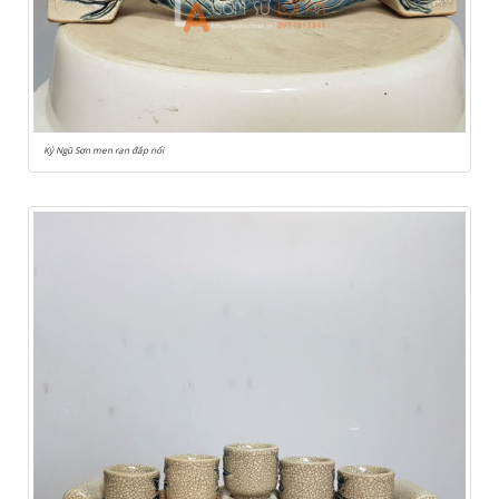
Kỷ Ngũ Sơn men rạn đắp nổi