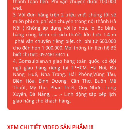
thanh toán tiền. Phí vận chuyển dưới 100.000
vnđ.
3. Với đơn hàng trên 2 triệu vnđ, chúng tôi sẽ
miễn phí chi phí vận chuyển trong nội thành Hà
Nội ( Không áp dụng với lọ hoa, lọ lộc bình,
hàng cồng kềnh có kích thước lớn hơn 1.4 m
phải vận chuyển riêng biệt, chi phí tử 600.000
cho đến hơn 1.000.000. Mọi thông tin liên hệ để
biết chi tiết: 0974813341 ).
4. Gomsuloian.vn
giao hàng toàn quốc, có đội
ngũ giao hàng riêng tại TPHCM, Hà Nội, Đà
Nẵng, Huế, Nha Trang, Hải Phòng,Vũng Tàu,
Biên Hòa, Bình Dương, Cần Thơ, Buôn Mê
Thuột, Mỹ Tho, Phan Thiết, Quy Nhơn, Long
Xuyên, Đà Nẵng, …. .- Linh động sắp xếp lịch
giao hàng cho khách hàng.
XEM CHI TIẾT VIDEO SẢN PHẨM !!!