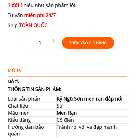
1 đổi 1
Nếu như sản phẩm lỗi.
Tư vấn
miễn phí 24/7
Ship
TOÀN QUỐC
THÊM VÀO GIỎ HÀNG
MÔ TẢ
Đ
MÔ TẢ
THÔNG TIN SẢN PHẨM:
Loại sản phẩm
Kỷ Ngũ Sơn men rạn đắp nổi
Chất liệu
Sứ
Màu men
Men Rạn
Kiểu dáng
Cổ điển
Hướng dẫn bảo
Tránh rơi vỡ, va đập mạnh
quản