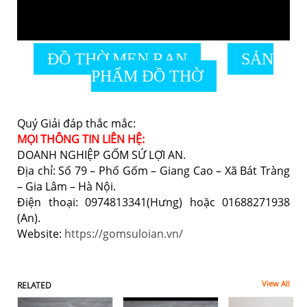
ĐỒ THỜ MEN RẠN
SẢN
PHẨM ĐỒ THỜ
Quý Giải đáp thắc mắc:
MỌI THÔNG TIN LIÊN HỆ:
DOANH NGHIỆP GỐM SỨ LỢI AN.
Địa chỉ: Số 79 – Phố Gốm – Giang Cao – Xã Bát Tràng
– Gia Lâm – Hà Nội.
Điện thoại: 0974813341(Hưng) hoặc 01688271938
(An).
Website:
https://gomsuloian.vn/
View All
RELATED