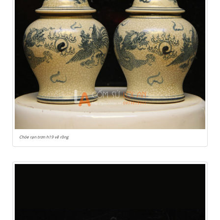
Chóe rạn trơn h19 vẽ rồng