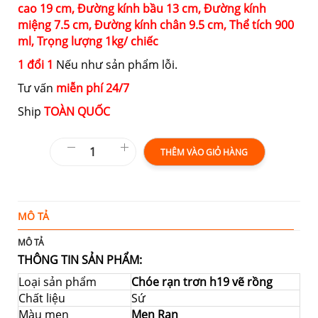
cao
19 cm,
Đường kính bầu
13 cm,
Đường kính
miệng
7.5 cm,
Đường kính chân
9.5 cm,
Thể tích
900
ml,
Trọng lượng
1kg/ chiếc
1 đổi 1
Nếu như sản phẩm lỗi.
Tư vấn
miễn phí 24/7
Ship
TOÀN QUỐC
THÊM VÀO GIỎ HÀNG
MÔ TẢ
T
MÔ TẢ
THÔNG TIN SẢN PHẨM:
Loại sản phẩm
Chóe rạn trơn h19 vẽ rồng
Chất liệu
Sứ
Màu men
Men Rạn