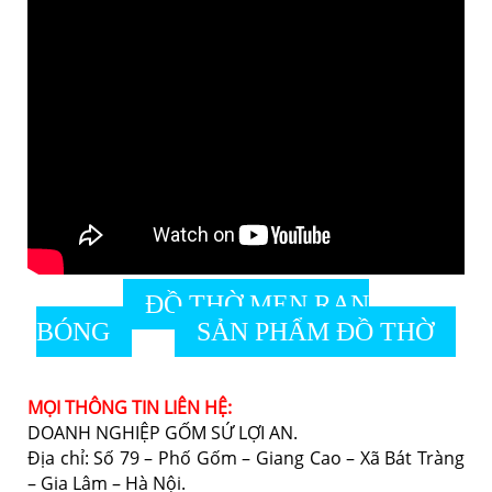
ĐỒ THỜ MEN RẠN
BÓNG
SẢN PHẨM ĐỒ THỜ
MỌI THÔNG TIN LIÊN HỆ:
DOANH NGHIỆP GỐM SỨ LỢI AN.
Địa chỉ: Số 79 – Phố Gốm – Giang Cao – Xã Bát Tràng
– Gia Lâm – Hà Nội.