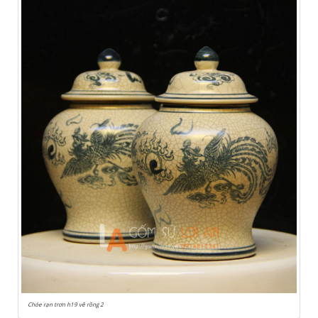
Chóe rạn trơn h19 vẽ rồng 2