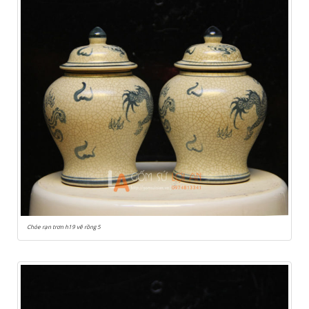
Chóe rạn trơn h19 vẽ rồng 5