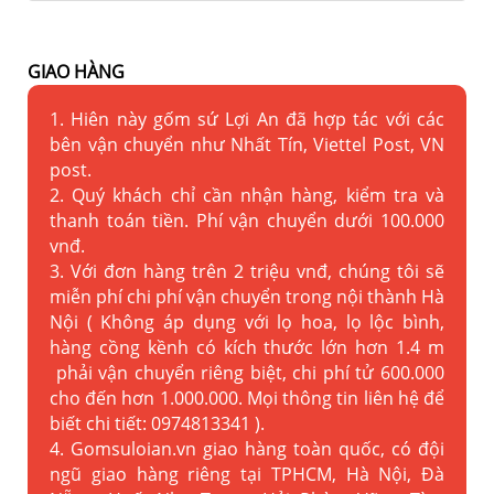
GIAO HÀNG
1. Hiên này gốm sứ Lợi An đã hợp tác với các
bên vận chuyển như Nhất Tín, Viettel Post, VN
post.
2. Quý khách chỉ cần nhận hàng, kiểm tra và
thanh toán tiền. Phí vận chuyển dưới 100.000
vnđ.
3. Với đơn hàng trên 2 triệu vnđ, chúng tôi sẽ
miễn phí chi phí vận chuyển trong nội thành Hà
Nội ( Không áp dụng với lọ hoa, lọ lộc bình,
hàng cồng kềnh có kích thước lớn hơn 1.4 m
phải vận chuyển riêng biệt, chi phí tử 600.000
cho đến hơn 1.000.000. Mọi thông tin liên hệ để
biết chi tiết: 0974813341 ).
4. Gomsuloian.vn
giao hàng toàn quốc, có đội
ngũ giao hàng riêng tại TPHCM, Hà Nội, Đà