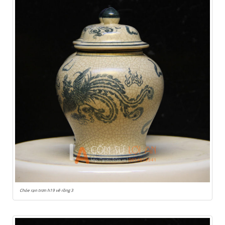
Chóe rạn trơn h19 vẽ rồng 3