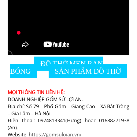
ĐỒ THỜ MEN RẠN
BÓNG
SẢN PHẨM ĐỒ THỜ
MỌI THÔNG TIN LIÊN HỆ:
DOANH NGHIỆP GỐM SỨ LỢI AN.
Địa chỉ: Số 79 – Phố Gốm – Giang Cao – Xã Bát Tràng
– Gia Lâm – Hà Nội.
Điện thoại: 0974813341(Hưng) hoặc 01688271938
(An).
Website:
https://gomsuloian.vn/