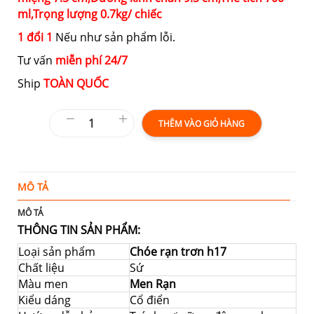
ml,
Trọng lượng
0.7kg/ chiếc
1 đổi 1
Nếu như sản phẩm lỗi.
Tư vấn
miễn phí 24/7
Ship
TOÀN QUỐC
THÊM VÀO GIỎ HÀNG
MÔ TẢ
T
MÔ TẢ
THÔNG TIN SẢN PHẨM:
Loại sản phẩm
Chóe rạn trơn h17
Chất liệu
Sứ
Màu men
Men Rạn
Kiểu dáng
Cổ điển