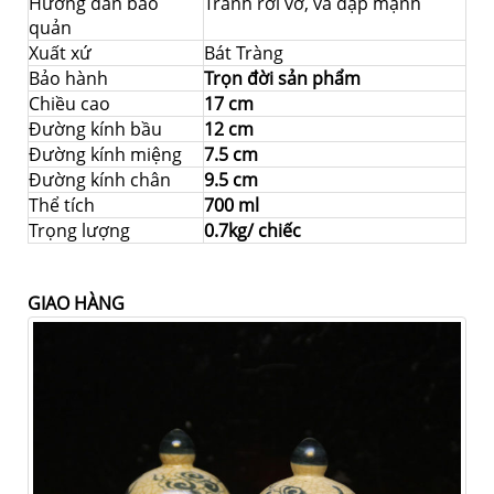
Hướng dẫn bảo
Tránh rơi vỡ, va đập mạnh
quản
Xuất xứ
Bát Tràng
Bảo hành
Trọn đời sản phẩm
Chiều cao
17 cm
Đường kính bầu
12 cm
Đường kính miệng
7.5 cm
Đường kính chân
9.5 cm
Thể tích
700 ml
Trọng lượng
0.7kg/ chiếc
GIAO HÀNG