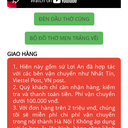
ĐÈN DẦU THỜ CÚNG
BỘ ĐỒ THỜ MEN TRẮNG VẼI
GIAO HÀNG
1. Hiên này gốm sứ Lợi An đã hợp tác
với các bên vận chuyển như Nhất Tín,
Viettel Post, VN post.
2. Quý khách chỉ cần nhận hàng, kiểm
tra và thanh toán tiền. Phí vận chuyển
dưới 100.000 vnđ.
3. Với đơn hàng trên 2 triệu vnđ, chúng
tôi sẽ miễn phí chi phí vận chuyển
trong nội thành Hà Nội ( Không áp dụng