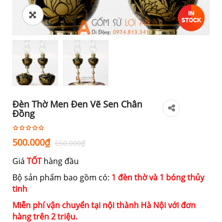
Đèn Thờ Men Đen Vẽ Sen Chân
Đồng
Giá
Giá
500.000
₫
650.000
₫
gốc
hiện
Giá
TỐT
hàng đầu
là:
tại
650.000₫.
là:
Bộ sản phẩm bao gồm có:
1 đèn thờ và 1 bóng thủy
tinh
500.000₫.
Miễn phí vận chuyển tại nội thành Hà Nội với đơn
hàng trên 2 triệu.