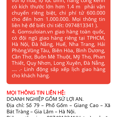
với lọ hoa, lọ lộc bình, hàng cồng kềnh
có kích thước lớn hơn 1.4 m phải vận
chuyển riêng biệt, chi phí tử 600.000
cho đến hơn 1.000.000. Mọi thông tin
liên hệ để biết chi tiết: 0974813341 ).
4. Gomsuloian.vn
giao hàng toàn quốc,
có đội ngũ giao hàng riêng tại TPHCM,
Hà Nội, Đà Nẵng, Huế, Nha Trang, Hải
Phòng,Vũng Tàu, Biên Hòa, Bình Dương,
Cần Thơ, Buôn Mê Thuột, Mỹ Tho, Phan
Thiết, Quy Nhơn, Long Xuyên, Đà Nẵng,
…. .- Linh động sắp xếp lịch giao hàng
cho khách hàng.
MỌI THÔNG TIN LIÊN HỆ:
DOANH NGHIỆP GỐM SỨ LỢI AN.
Địa chỉ: Số 79 – Phố Gốm – Giang Cao – Xã
Bát Tràng – Gia Lâm – Hà Nội.