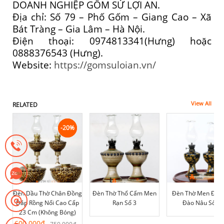
DOANH NGHIỆP GỐM SỨ LỢI AN.
Địa chỉ: Số 79 – Phố Gốm – Giang Cao – Xã
Bát Tràng – Gia Lâm – Hà Nội.
Điện thoại: 0974813341(Hưng) hoặc
0888376543 (Hưng).
Website:
https://gomsuloian.vn/
View All
RELATED
-20%
-20%
Đèn Dầu Thờ Chân Đồng
Đèn Thờ Thổ Cẩm Men
Đèn Thờ Men Đen
Đắp Rồng Nổi Cao Cấp
Rạn Số 3
Đào Nâu Số 2
23 Cm (không Bóng)
Giá
Giá
600.000
₫