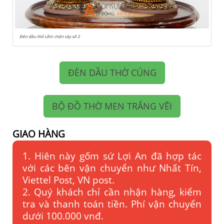
Đèn dầu thổ cẩm chân váy số 2
ĐÈN DẦU THỜ CÚNG
BỘ ĐỒ THỜ MEN TRẮNG VẼI
GIAO HÀNG
1. Hiên này gốm sứ Lợi An đã hợp tác
với các bên vận chuyển như Nhất Tín,
Viettel Post, VN post.
2. Quý khách chỉ cần nhận hàng, kiểm
tra và thanh toán tiền. Phí vận chuyển
dưới 100.000 vnđ.