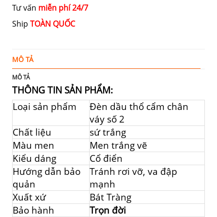
Tư vấn
miễn phí 24/7
Ship
TOÀN QUỐC
MÔ TẢ
T
MÔ TẢ
THÔNG TIN SẢN PHẨM:
Loại sản phẩm
Đèn dầu thổ cẩm chân
váy số 2
Chất liệu
sứ trắng
Màu men
Men trắng vẽ
Kiểu dáng
Cổ điển
Hướng dẫn bảo
Tránh rơi vỡ, va đập
quản
mạnh
Xuất xứ
Bát Tràng
Bảo hành
Trọn đời