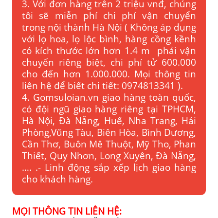
3. Với đơn hàng trên 2 triệu vnđ, chúng
tôi sẽ miễn phí chi phí vận chuyển
trong nội thành Hà Nội ( Không áp dụng
với lọ hoa, lọ lộc bình, hàng cồng kềnh
có kích thước lớn hơn 1.4 m phải vận
chuyển riêng biệt, chi phí tử 600.000
cho đến hơn 1.000.000. Mọi thông tin
liên hệ để biết chi tiết: 0974813341 ).
4. Gomsuloian.vn
giao hàng toàn quốc,
có đội ngũ giao hàng riêng tại TPHCM,
Hà Nội, Đà Nẵng, Huế, Nha Trang, Hải
Phòng,Vũng Tàu, Biên Hòa, Bình Dương,
Cần Thơ, Buôn Mê Thuột, Mỹ Tho, Phan
Thiết, Quy Nhơn, Long Xuyên, Đà Nẵng,
…. .- Linh động sắp xếp lịch giao hàng
cho khách hàng.
MỌI THÔNG TIN LIÊN HỆ: