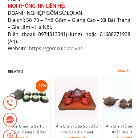
MỌI THÔNG TIN LIÊN HỆ:
DOANH NGHIỆP GỐM SỨ LỢI AN.
Địa chỉ: Số 79 – Phố Gốm – Giang Cao – Xã Bát Tràng
– Gia Lâm – Hà Nội.
Điện thoại: 0974813341(Hưng) hoặc 01688271938
(An).
Website:
https://gomsuloian.vn/
View All
RELATED
-22%
-22%
Ấm Chén Tử Sa Tích
Ấm Chén Tử Sa Son Đắp
Ấm Chén Tử Sa G
Quai Vuông Chỉ Bạc
Hoa Đào (Có Khay)
Khắc Hoa Đào