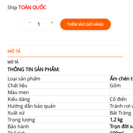
Ship
TOÀN QUỐC
THÊM VÀO GIỎ HÀNG
MÔ TẢ
Đ
MÔ TẢ
THÔNG TIN SẢN PHẨM:
Loại sản phẩm
Ấm chén t
Chất liệu
Gốm
Màu men
Kiểu dáng
Cổ điển
Hướng dẫn bảo quản
Tránh rơi
Xuất xứ
Bát Tràng
Trọng lượng
1,2 kg
Bảo hành
Trọn đời 