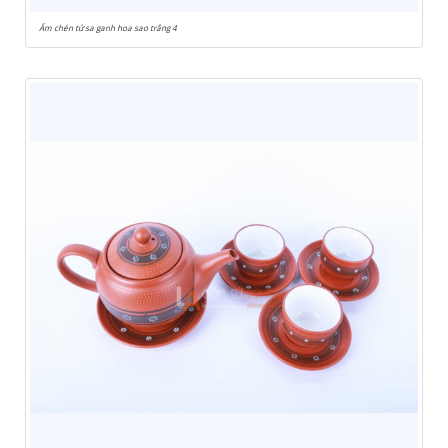
Ấm chén tử sa ganh hoa sao trắng 4