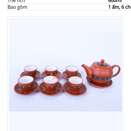
Thể tích
600ml
Bao gồm
1 ấm, 6 ch