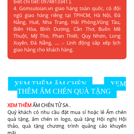
biết chi tiết: 0974813341 ).
4. Gomsuloian.vn
giao hàng toàn quốc, có đội
ngũ giao hàng riêng tại TPHCM, Hà Nội, Đà
Nẵng, Huế, Nha Trang, Hải Phòng,Vũng Tàu,
Biên Hòa, Bình Dương, Cần Thơ, Buôn Mê
Thuột, Mỹ Tho, Phan Thiết, Quy Nhơn, Long
Xuyên, Đà Nẵng, …. .- Linh động sắp xếp lịch
giao hàng cho khách hàng.
XEM THÊM ẤM CHÉN
XEM
THÊM ẤM CHÉN QUÀ TẶNG
XEM THÊM
ẤM CHÉN TỬ SA
.
Quý khách có nhu cầu đặt mua sỉ hoặc lẻ Ấm chén
quà tặng, ấm chén in logo, quà tặng Hội nghị Hội
thảo, quà tặng chương trình quảng cáo khuyến
mãi…