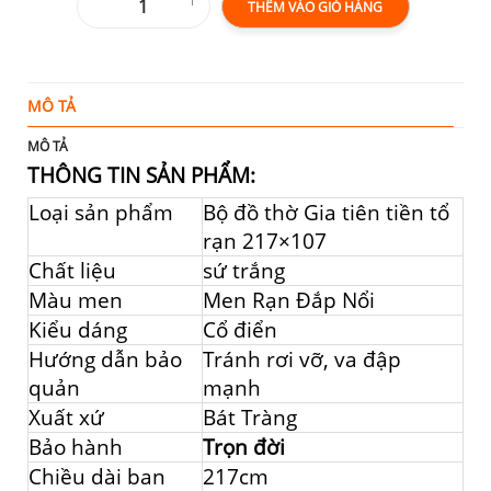
THÊM VÀO GIỎ HÀNG
MÔ TẢ
T
MÔ TẢ
THÔNG TIN SẢN PHẨM:
Loại sản phẩm
Bộ đồ thờ Gia tiên tiền tổ
rạn 217×107
Chất liệu
sứ trắng
Màu men
Men Rạn Đắp Nổi
Kiểu dáng
Cổ điển
Hướng dẫn bảo
Tránh rơi vỡ, va đập
quản
mạnh
Xuất xứ
Bát Tràng
Bảo hành
Trọn đời
Chiều dài ban
217cm