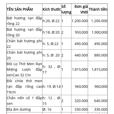
Số
Đơn giá
TÊN SẢN PHẨM
Kích thước
Thành tiền
lượng
VNĐ
Bát hương rạn đắp
h:20, Ø:22
1
1.200.000
1.200.000
rồng 22
Bát hương rạn đắp
h:18, Ø:20
2
950,000
1,900,000
rồng 20
Chân bát hương phi
h: 5, Ø:22
1
490.000
490.000
22
Chân bát hương phi
h: 5, Ø: 20
2
440.000
880.000
20
Đôi Lọ Thờ Men Rạn
h: 32 , Ø:
Miệng Lượn đắp
1
1,815,000
1,815,000
17
senCao 32 Cm
Đôi chóe thờ men
rạn đắp rồng cao
h: 19, Ø:14
1
960,000
960,000
19cm
Chân nến số 1 đắp
h: 12 , Ø:
2
320.000
640.000
sen
15
Đĩa âm dương
Ø: 16
1
330.000
330.000