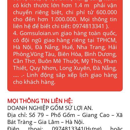
có kích thước lớn hơn 1.4 m phải vận
chuyển riêng biệt, chi phí tử 600.000
cho đến hơn 1.000.000. Mọi thông tin
liên hệ để biết chi tiết: 0974813341 ).
4. Gomsuloian.vn
giao hàng toàn quốc,
có đội ngũ giao hàng riêng tại TPHCM,
Hà Nội, Đà Nẵng, Huế, Nha Trang, Hải
Phòng,Vũng Tàu, Biên Hòa, Bình Dương,
Cần Thơ, Buôn Mê Thuột, Mỹ Tho, Phan
Thiết, Quy Nhơn, Long Xuyên, Đà Nẵng,
…. .- Linh động sắp xếp lịch giao hàng
cho khách hàng.
MỌI THÔNG TIN LIÊN HỆ:
DOANH NGHIỆP GỐM SỨ LỢI AN.
Địa chỉ: Số 79 – Phố Gốm – Giang Cao – Xã
Bát Tràng – Gia Lâm – Hà Nội.
Điện thoại: 0974813341(Hưng) hoặc