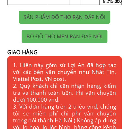
8.215.000
SẢN PHẨM ĐỒ THỜ RẠN ĐẮP NỔI
BỘ ĐỒ THỜ MEN RẠN ĐẮP NỔI
GIAO HÀNG
1. Hiên này gốm sứ Lợi An đã hợp tác
với các bên vận chuyển như Nhất Tín,
Viettel Post, VN post.
2. Quý khách chỉ cần nhận hàng, kiểm
tra và thanh toán tiền. Phí vận chuyển
dưới 100.000 vnđ.
3. Với đơn hàng trên 2 triệu vnđ, chúng
tôi sẽ miễn phí chi phí vận chuyển
trong nội thành Hà Nội ( Không áp dụng
với lọ hoa, lọ lộc bình, hàng cồng kềnh