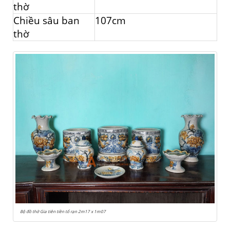
thờ
Chiều sâu ban
107cm
thờ
Bộ đồ thờ Gia tiên tiền tổ rạn 2m17 x 1m07