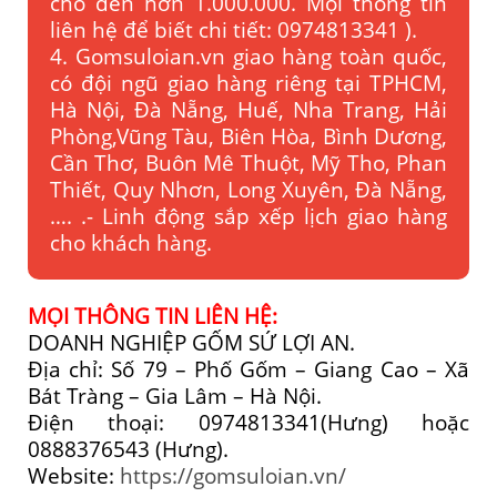
cho đến hơn 1.000.000. Mọi thông tin
liên hệ để biết chi tiết: 0974813341 ).
4. Gomsuloian.vn
giao hàng toàn quốc,
có đội ngũ giao hàng riêng tại TPHCM,
Hà Nội, Đà Nẵng, Huế, Nha Trang, Hải
Phòng,Vũng Tàu, Biên Hòa, Bình Dương,
Cần Thơ, Buôn Mê Thuột, Mỹ Tho, Phan
Thiết, Quy Nhơn, Long Xuyên, Đà Nẵng,
…. .- Linh động sắp xếp lịch giao hàng
cho khách hàng.
MỌI THÔNG TIN LIÊN HỆ:
DOANH NGHIỆP GỐM SỨ LỢI AN.
Địa chỉ: Số 79 – Phố Gốm – Giang Cao – Xã
Bát Tràng – Gia Lâm – Hà Nội.
Điện thoại: 0974813341(Hưng) hoặc
0888376543 (Hưng).
Website:
https://gomsuloian.vn/