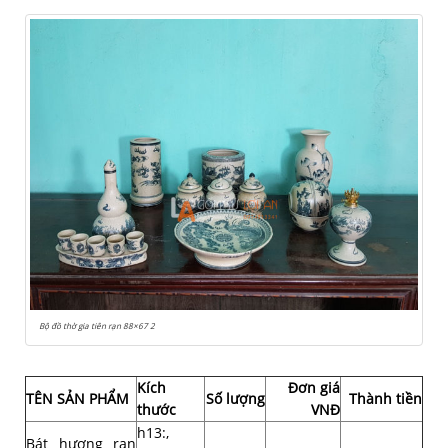
Bộ đồ thờ gia tiên rạn 88×67 2
Kích
Đơn giá
TÊN SẢN PHẨM
Số lượng
Thành tiền
thước
VNĐ
h13:,
Bát hương rạn