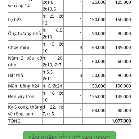
Ø:14,
1
125,000
125,000
vẽ rồng 14
Ø:13.5
h: 25, Ø:
Lọ h25
1
150,000
150,000
12
h: 18.5,
Ống hương nhỏ
1
90,000
90,000
Ø:10
h: 15, Ø:
Chóe mini
3
63,000
189,000
10
Nậm 2 bầu cỡ
h: 20,
1
60,000
60,000
nhỏ
Ø:10, Ø:7
h:5.5,
Bát thờ
3
30,000
90,000
Ø:11
Mâm bồng h24
h: 6, Ø:24
1
150,000
150,000
h: 18, Ø:
Đèn váy tròn
1
135,000
135,000
10
Kỷ 5 cong, thẳng
d: 22, h:
1
88,000
88,000
vẽ rồng, sen
7, r: 5
TỔNG
1,077,000
SẢN PHẨM ĐỒ THỜ RẠN BÓNG