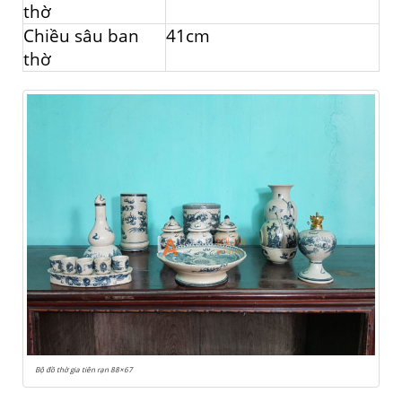
thờ
Chiều sâu ban
41cm
thờ
Bộ đồ thờ gia tiên rạn 88×67