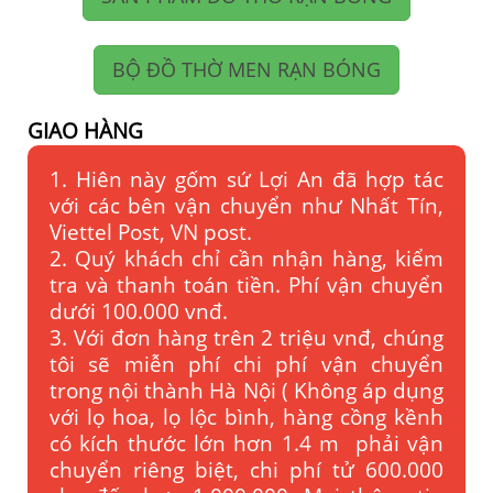
BỘ ĐỒ THỜ MEN RẠN BÓNG
GIAO HÀNG
1. Hiên này gốm sứ Lợi An đã hợp tác
với các bên vận chuyển như Nhất Tín,
Viettel Post, VN post.
2. Quý khách chỉ cần nhận hàng, kiểm
tra và thanh toán tiền. Phí vận chuyển
dưới 100.000 vnđ.
3. Với đơn hàng trên 2 triệu vnđ, chúng
tôi sẽ miễn phí chi phí vận chuyển
trong nội thành Hà Nội ( Không áp dụng
với lọ hoa, lọ lộc bình, hàng cồng kềnh
có kích thước lớn hơn 1.4 m phải vận
chuyển riêng biệt, chi phí tử 600.000