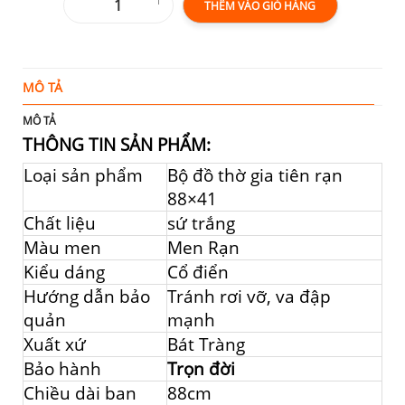
THÊM VÀO GIỎ HÀNG
MÔ TẢ
T
MÔ TẢ
THÔNG TIN SẢN PHẨM:
Loại sản phẩm
Bộ đồ thờ gia tiên rạn
88×41
Chất liệu
sứ trắng
Màu men
Men Rạn
Kiểu dáng
Cổ điển
Hướng dẫn bảo
Tránh rơi vỡ, va đập
quản
mạnh
Xuất xứ
Bát Tràng
Bảo hành
Trọn đời
Chiều dài ban
88cm