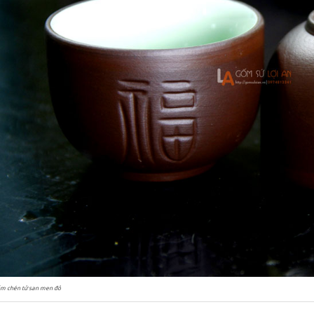
ấm chén tử san men đỏ