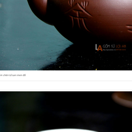
ấm chén tử san men đỏ