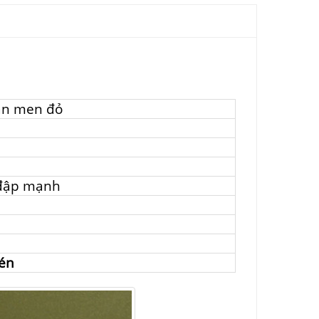
an men đỏ
 đập mạnh
hén