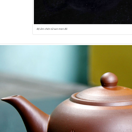
Bộ ấm chén tử san men đỏ