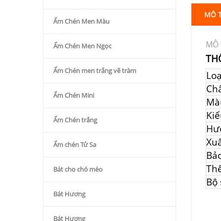
MÔ 
Ấm Chén Men Màu
MÔ 
Ấm Chén Men Ngọc
TH
Ấm Chén men trắng vẽ tràm
Lo
Chấ
Ấm Chén Mini
Mà
Kiể
Ấm Chén trắng
Hư
Xuấ
Ấm chén Tử Sa
Bả
Thể
Bát cho chó mèo
Bộ
Bát Hương
Bát Hương