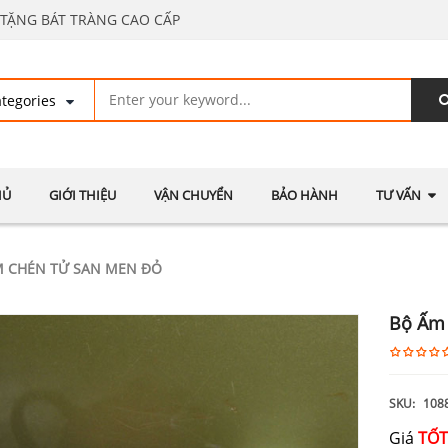
TẶNG BÁT TRÀNG CAO CẤP
HỦ
GIỚI THIỆU
VẬN CHUYỂN
BẢO HÀNH
TƯ VẤN
M CHÉN TỬ SAN MEN ĐỎ
Bộ Ấm
SKU:
108
Giá
TỐT