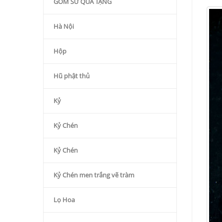
GỐM SỨ QÙA TẶNG
Hà Nội
Hộp
Hũ phật thủ
Kỷ
Kỷ Chén
Kỷ Chén
Kỷ Chén men trắng vẽ tràm
Lọ Hoa