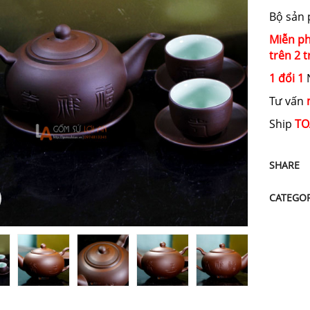
Bộ sản
Miễn ph
trên 2 t
1 đổi 1
N
Tư vấn
Ship
TO
SHARE
CATEGO