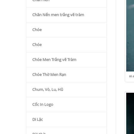
Chân Nến men trắng vẽ tràm
Chóe
Chóe
Chóe Men Trắng vẽ Tràm
Chóe Thờ Men Rạn
Bộ 
Chum, Vò, Lu, Hũ
Cốc In Logo
Di Lặc