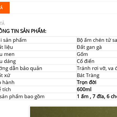
TẢ
TẢ
ÔNG TIN SẢN PHẨM:
ại sản phẩm
Bộ ấm chén tử s
t liệu
Đất gan gà
u men
Gốm
u dáng
Cổ điển
ớng dẫn bảo quản
Tránh rơi vỡ, va
t xứ
Bát Tràng
o hành
Trọn đời
 tích
600ml
 sản phẩm bao gồm
1 ấm , 7 đĩa, 6 c