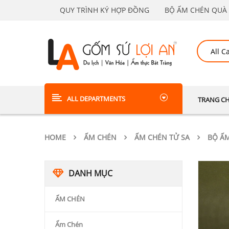
QUY TRÌNH KÝ HỢP ĐỒNG
BỘ ẤM CHÉN QUÀ 
ALL DEPARTMENTS
TRANG C
HOME
ẤM CHÉN
ẤM CHÉN TỬ SA
BỘ Ấ
DANH MỤC
ẤM CHÉN
Ấm Chén