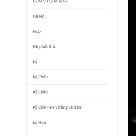
GỐM SỨ QÙA TẶNG
Hà Nội
Hộp
Hũ phật thủ
Kỷ
Kỷ Chén
Kỷ Chén
Kỷ Chén men trắng vẽ tràm
Lọ Hoa