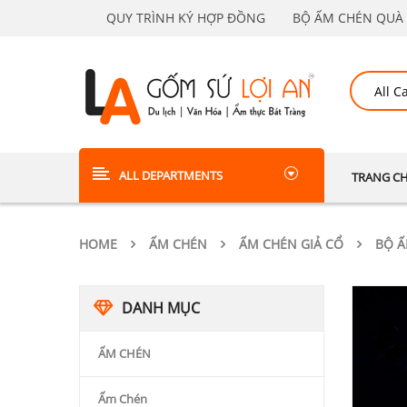
QUY TRÌNH KÝ HỢP ĐỒNG
BỘ ẤM CHÉN QUÀ 
ALL DEPARTMENTS
TRANG C
HOME
ẤM CHÉN
ẤM CHÉN GIẢ CỔ
BỘ Ấ
DANH MỤC
ẤM CHÉN
Ấm Chén