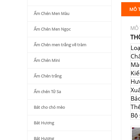
MÔ 
Ấm Chén Men Màu
MÔ 
Ấm Chén Men Ngọc
TH
Ấm Chén men trắng vẽ tràm
Lo
Chấ
Ấm Chén Mini
Mà
Kiể
Ấm Chén trắng
Hư
Xuấ
Ấm chén Tử Sa
Bả
Thể
Bát cho chó mèo
Bộ
Bát Hương
Bát Hương