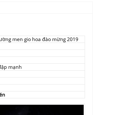
tường men gio hoa đào mừng 2019
 đập mạnh
hén