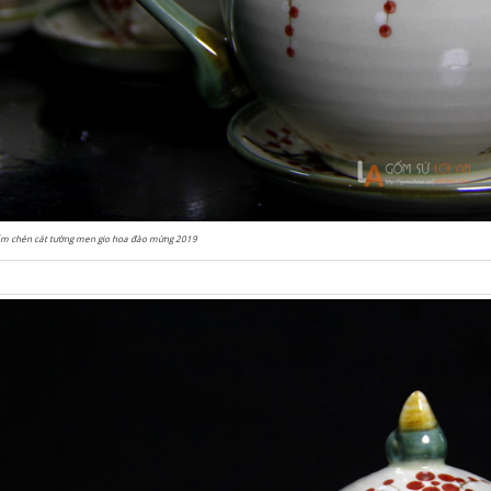
ấm chén cát tường men gio hoa đào mừng 2019