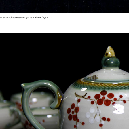
ấm chén cát tường men gio hoa đào mừng 2019