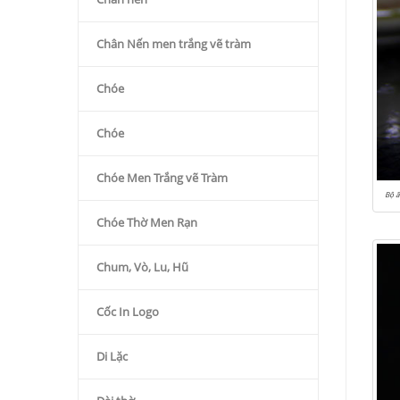
Chân Nến men trắng vẽ tràm
Chóe
Chóe
Chóe Men Trắng vẽ Tràm
Bộ 
Chóe Thờ Men Rạn
Chum, Vò, Lu, Hũ
Cốc In Logo
Di Lặc