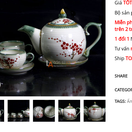
Giá
TỐT
Bộ sản
Miễn ph
trên 2 t
1 đổi 1
N
Tư vấn
Ship
TO
SHARE
CATEGOR
TAGS:
Ấm