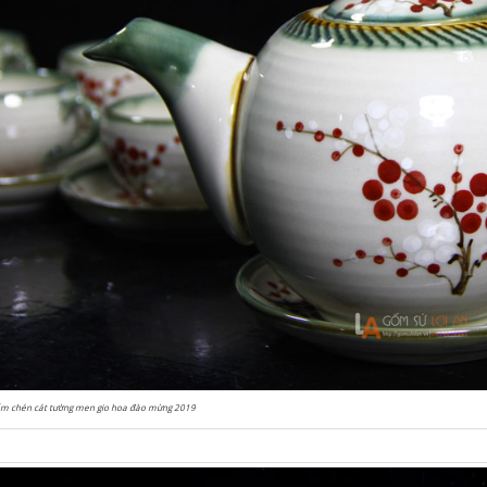
ấm chén cát tường men gio hoa đào mừng 2019