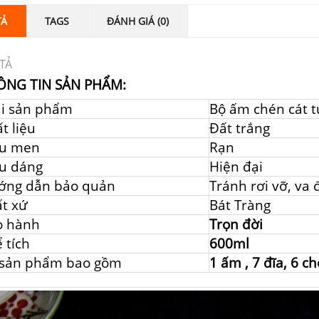
TẢ
TAGS
ĐÁNH GIÁ (0)
TẢ
ÔNG TIN SẢN PHẨM:
ại sản phẩm
Bộ ấm chén cát 
t liệu
Đất trắng
u men
Rạn
u dáng
Hiện đại
ớng dẫn bảo quản
Tránh rơi vỡ, va
t xứ
Bát Tràng
o hành
Trọn đời
 tích
600ml
 sản phẩm bao gồm
1 ấm , 7 đĩa, 6 c