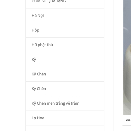
GỐM SỨ QÙA TẶNG
Hà Nội
Hộp
Hũ phật thủ
Kỷ
Kỷ Chén
Kỷ Chén
Kỷ Chén men trắng vẽ tràm
Lọ Hoa
Bát 