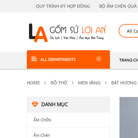
QUY TRÌNH KÝ HỢP ĐỒNG
BỘ ẤM CHÉN QUÀ 
ALL DEPARTMENTS
TRANG C
HOME
ĐỒ THỜ
MEN VÀNG
BÁT HƯƠNG
DANH MỤC
ẤM CHÉN
Ấm Chén