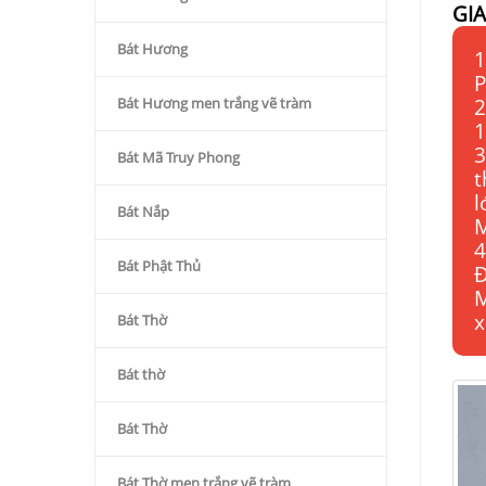
GI
Bát Hương
1
P
Bát Hương men trắng vẽ tràm
2
1
3
Bát Mã Truy Phong
t
l
Bát Nắp
M
4
Bát Phật Thủ
Đ
M
x
Bát Thờ
Bát thờ
Bát Thờ
Bát Thờ men trắng vẽ tràm