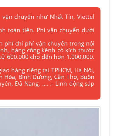
 vận chuyển như Nhất Tín, Viettel
nh toán tiền. Phí vận chuyển dưới
n phí chi phí vận chuyển trong nội
bình, hàng cồng kềnh có kích thước
 tử 600.000 cho đến hơn 1.000.000.
giao hàng riêng tại TPHCM, Hà Nội,
ên Hòa, Bình Dương, Cần Thơ, Buôn
yên, Đà Nẵng, …. .- Linh động sắp