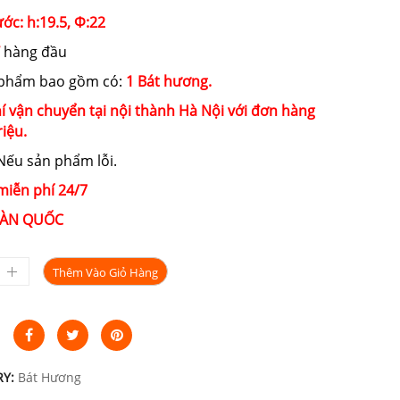
ớc: h:19.5, Ф:22
hàng đầu
 phẩm bao gồm có:
1 Bát hương.
í vận chuyển tại nội thành Hà Nội với đơn hàng
riệu.
ếu sản phẩm lỗi.
miễn phí 24/7
ÀN QUỐC
Thêm Vào Giỏ Hàng
RY:
Bát Hương