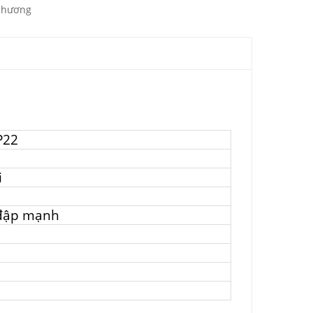
 hương
P22
i
 đập mạnh