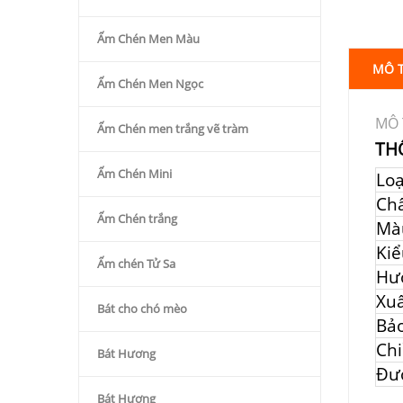
Ấm Chén Men Màu
MÔ 
Ấm Chén Men Ngọc
MÔ 
Ấm Chén men trắng vẽ tràm
TH
Ấm Chén Mini
Lo
Chấ
Ấm Chén trắng
Mà
Kiể
Ấm chén Tử Sa
Hư
Xuấ
Bát cho chó mèo
Bả
Chi
Bát Hương
Đư
Bát Hương