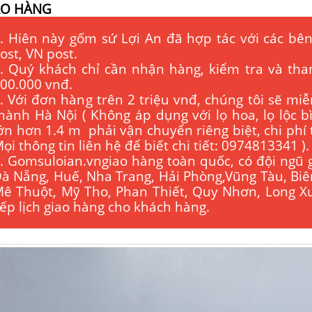
AO HÀNG
. Hiên này gốm sứ Lợi An đã hợp tác với các bên
ost, VN post.
. Quý khách chỉ cần nhận hàng, kiểm tra và tha
00.000 vnđ.
. Với đơn hàng trên 2 triệu vnđ, chúng tôi sẽ miễ
hành Hà Nội ( Không áp dụng với lọ hoa, lọ lộc 
ớn hơn 1.4 m phải vận chuyển riêng biệt, chi phí
ọi thông tin liên hệ để biết chi tiết: 0974813341 ).
. Gomsuloian.vngiao hàng toàn quốc, có đội ngũ 
à Nẵng, Huế, Nha Trang, Hải Phòng,Vũng Tàu, Bi
ê Thuột, Mỹ Tho, Phan Thiết, Quy Nhơn, Long Xu
ếp lịch giao hàng cho khách hàng.