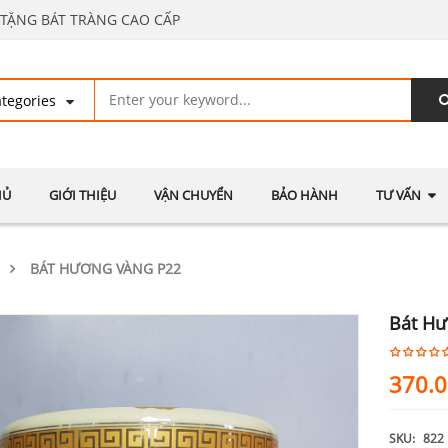
TẶNG BÁT TRÀNG CAO CẤP
HỦ
GIỚI THIỆU
VẬN CHUYỂN
BẢO HÀNH
TƯ VẤN
BÁT HƯƠNG VÀNG P22
Bát Hư
370.
SKU:
822