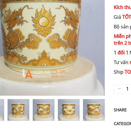
Kích thư
Giá
TỐT
Bộ sản
Miễn ph
trên 2 t
1 đổi 1
N
Tư vấn
Ship
TO
SHARE
CATEGO