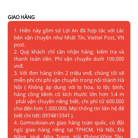
GIAO HÀNG
1. Hiên này gốm sứ Lợi An đã hợp tác với các
bên vận chuyển như Nhất Tín, Viettel Post, VN
post.
2. Quý khách chỉ cần nhận hàng, kiểm tra và
thanh toán tiền. Phí vận chuyển dưới 100.000
vnđ.
3. Với đơn hàng trên 2 triệu vnđ, chúng tôi sẽ
miễn phí chi phí vận chuyển trong nội thành Hà
Nội ( Không áp dụng với lọ hoa, lọ lộc bình,
hàng cồng kềnh có kích thước lớn hơn 1.4 m
phải vận chuyển riêng biệt, chi phí tử 600.000
cho đến hơn 1.000.000. Mọi thông tin liên hệ để
biết chi tiết: 0974813341 ).
4. Gomsuloian.vn
giao hàng toàn quốc, có đội
ngũ giao hàng riêng tại TPHCM, Hà Nội, Đà
Nẵng, Huế, Nha Trang, Hải Phòng,Vũng Tàu,