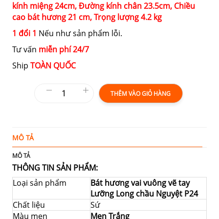
kính miệng
24cm,
Đường kính chân
23.5cm,
Chiều
cao bát hương
21 cm,
Trọng lượng
4.2 kg
1 đổi 1
Nếu như sản phẩm lỗi.
Tư vấn
miễn phí 24/7
Ship
TOÀN QUỐC
THÊM VÀO GIỎ HÀNG
MÔ TẢ
T
MÔ TẢ
THÔNG TIN SẢN PHẨM:
Loại sản phẩm
Bát hương vai vuông vẽ tay
Lưỡng Long chầu Nguyệt P24
Chất liệu
Sứ
Màu men
Men Trắng