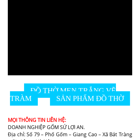
ĐỒ THỜ MEN TRẮNG VẼ
TRÀM
SẢN PHẨM ĐỒ THỜ
MỌI THÔNG TIN LIÊN HỆ:
DOANH NGHIỆP GỐM SỨ LỢI AN.
Địa chỉ: Số 79 – Phố Gốm – Giang Cao – Xã Bát Tràng