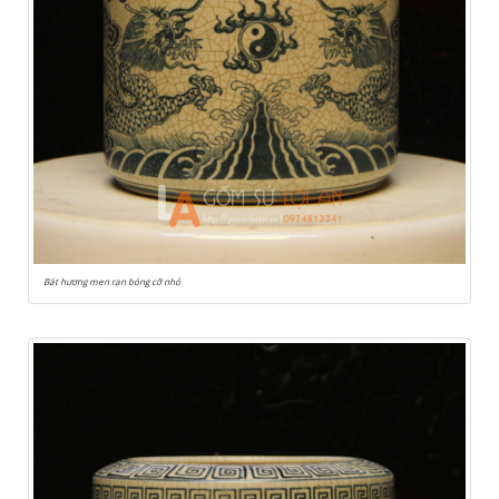
Bát hương men rạn bóng cỡ nhỏ