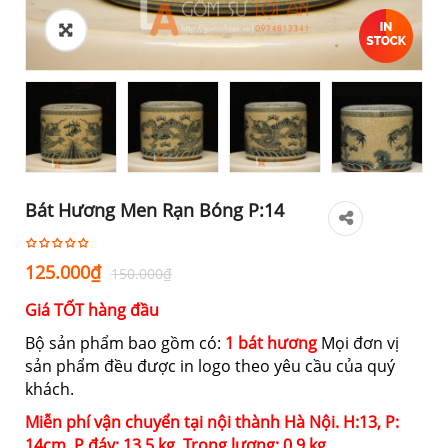
Bát Hương Men Rạn Bóng P:14
Giá
Giá
125.000
₫
150.000
₫
gốc
hiện
Giá TỐT hàng đầu
là:
tại
150.000₫.
là:
Bộ sản phẩm bao gồm có:
1 bát hương
Mọi đơn vị
sản phẩm đều được in logo theo yêu cầu của quý
125.000₫.
khách.
Miễn phí vận chuyển tại nội thành Hà Nội. H:13, P:
14cm, P đáy: 13.5 kg, Trọng lượng: 0.9 kg