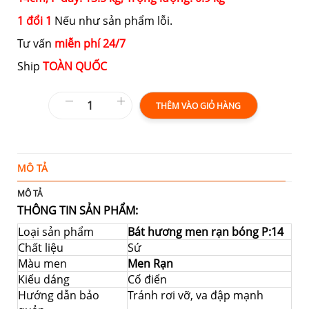
1 đổi 1
Nếu như sản phẩm lỗi.
Tư vấn
miễn phí 24/7
Ship
TOÀN QUỐC
THÊM VÀO GIỎ HÀNG
MÔ TẢ
T
MÔ TẢ
THÔNG TIN SẢN PHẨM:
Loại sản phẩm
Bát hương men rạn bóng P:14
Chất liệu
Sứ
Màu men
Men Rạn
Kiểu dáng
Cổ điển
Hướng dẫn bảo
Tránh rơi vỡ, va đập mạnh