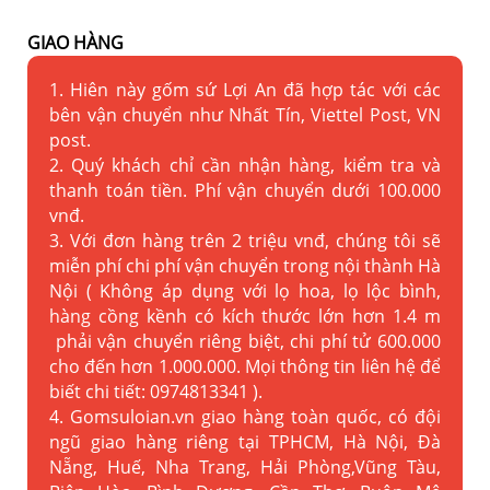
GIAO HÀNG
1. Hiên này gốm sứ Lợi An đã hợp tác với các
bên vận chuyển như Nhất Tín, Viettel Post, VN
post.
2. Quý khách chỉ cần nhận hàng, kiểm tra và
thanh toán tiền. Phí vận chuyển dưới 100.000
vnđ.
3. Với đơn hàng trên 2 triệu vnđ, chúng tôi sẽ
miễn phí chi phí vận chuyển trong nội thành Hà
Nội ( Không áp dụng với lọ hoa, lọ lộc bình,
hàng cồng kềnh có kích thước lớn hơn 1.4 m
phải vận chuyển riêng biệt, chi phí tử 600.000
cho đến hơn 1.000.000. Mọi thông tin liên hệ để
biết chi tiết: 0974813341 ).
4. Gomsuloian.vn
giao hàng toàn quốc, có đội
ngũ giao hàng riêng tại TPHCM, Hà Nội, Đà
Nẵng, Huế, Nha Trang, Hải Phòng,Vũng Tàu,