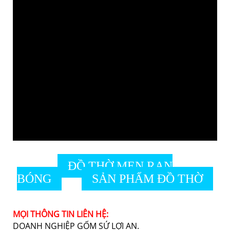
ĐỒ THỜ MEN RẠN
BÓNG
SẢN PHẨM ĐỒ THỜ
MỌI THÔNG TIN LIÊN HỆ:
DOANH NGHIỆP GỐM SỨ LỢI AN.