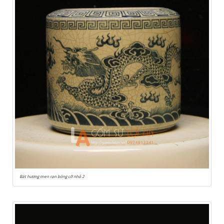
Bát hương men rạn bóng cỡ nhỏ 2