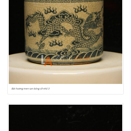
Bát hương men rạn bóng cỡ nhỏ 3