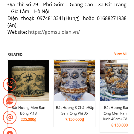
Địa chỉ: Số 79 – Phố Gốm – Giang Cao – Xã Bát Tràng
– Gia Lâm – Hà Nội.
Điện thoại: 0974813341(Hưng) hoặc 01688271938
(An).
Website:
https://gomsuloian.vn/
View All
RELATED
Bát Hương Men Rạn
Bát Hương 3 Chân Đắp
Bát Hương Rạn Đ
Bóng P:18
Sen Rồng Phi 35
Rồng Men Rạn Đư
Kính 40cm (Có Ch
225.000
₫
7.150.000
₫
8.150.000
₫