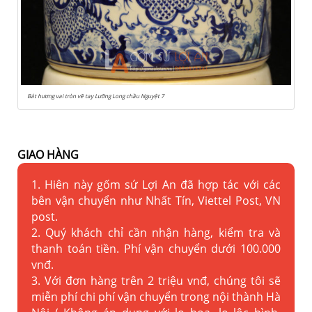
Bát hương vai tròn vẽ tay Lưỡng Long chầu Nguyệt 7
GIAO HÀNG
1. Hiên này gốm sứ Lợi An đã hợp tác với các
bên vận chuyển như Nhất Tín, Viettel Post, VN
post.
2. Quý khách chỉ cần nhận hàng, kiểm tra và
thanh toán tiền. Phí vận chuyển dưới 100.000
vnđ.
3. Với đơn hàng trên 2 triệu vnđ, chúng tôi sẽ
miễn phí chi phí vận chuyển trong nội thành Hà