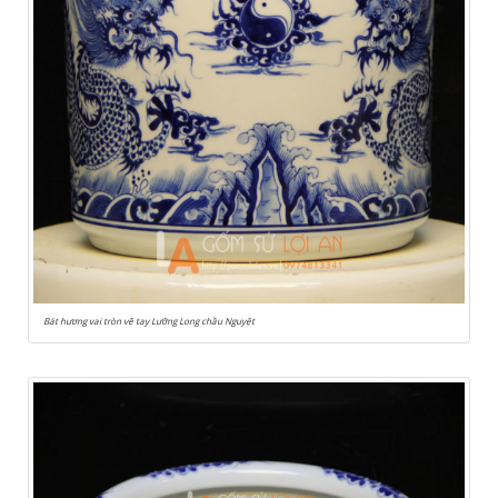
Bát hương vai tròn vẽ tay Lưỡng Long chầu Nguyệt