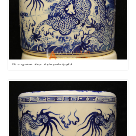
Bát hương vai tròn vẽ tay Lưỡng Long chầu Nguyệt 9