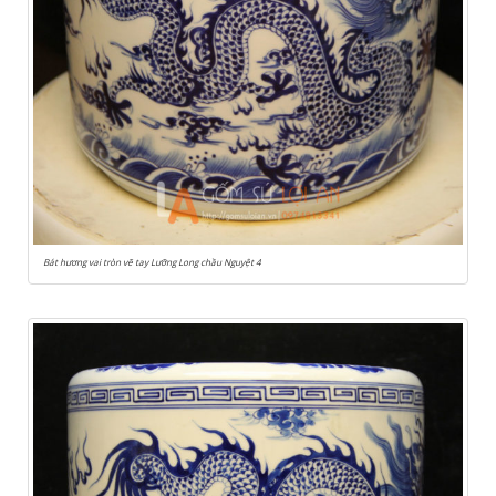
Bát hương vai tròn vẽ tay Lưỡng Long chầu Nguyệt 4