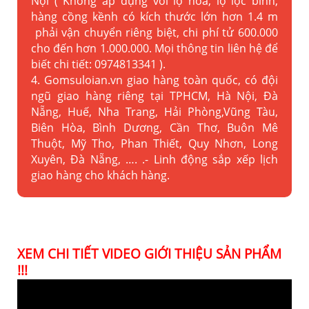
Nội ( Không áp dụng với lọ hoa, lọ lộc bình,
hàng cồng kềnh có kích thước lớn hơn 1.4 m
phải vận chuyển riêng biệt, chi phí tử 600.000
cho đến hơn 1.000.000. Mọi thông tin liên hệ để
biết chi tiết: 0974813341 ).
4. Gomsuloian.vn
giao hàng toàn quốc, có đội
ngũ giao hàng riêng tại TPHCM, Hà Nội, Đà
Nẵng, Huế, Nha Trang, Hải Phòng,Vũng Tàu,
Biên Hòa, Bình Dương, Cần Thơ, Buôn Mê
Thuột, Mỹ Tho, Phan Thiết, Quy Nhơn, Long
Xuyên, Đà Nẵng, …. .- Linh động sắp xếp lịch
giao hàng cho khách hàng.
XEM CHI TIẾT VIDEO GIỚI THIỆU SẢN PHẨM
!!!