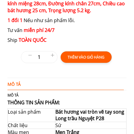
kính miệng
28cm,
Đường kính chân
27cm,
Chiều cao
bát hương
25 cm,
Trọng lượng
5.2 kg.
1 đổi 1
Nếu như sản phẩm lỗi.
Tư vấn
miễn phí 24/7
Ship
TOÀN QUỐC
THÊM VÀO GIỎ HÀNG
MÔ TẢ
T
MÔ TẢ
THÔNG TIN SẢN PHẨM:
Loại sản phẩm
Bát hương vai tròn vẽ tay song
Long trầu Nguyệt P28
Chất liệu
Sứ
Màu men
Men Trắng