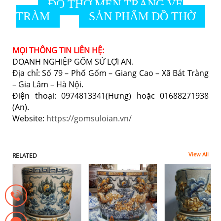
ĐỒ THỜ MEN TRẮNG VẼ
TRÀM
SẢN PHẨM ĐỒ THỜ
MỌI THÔNG TIN LIÊN HỆ:
DOANH NGHIỆP GỐM SỨ LỢI AN.
Địa chỉ: Số 79 – Phố Gốm – Giang Cao – Xã Bát Tràng
– Gia Lâm – Hà Nội.
Điện thoại: 0974813341(Hưng) hoặc 01688271938
(An).
Website:
https://gomsuloian.vn/
View All
RELATED