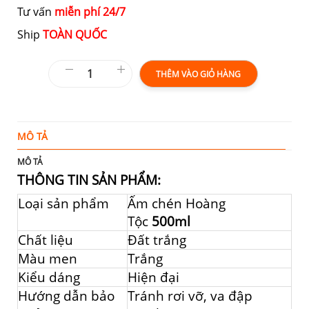
Tư vấn
miễn phí 24/7
Ship
TOÀN QUỐC
THÊM VÀO GIỎ HÀNG
MÔ TẢ
T
MÔ TẢ
THÔNG TIN SẢN PHẨM:
Loại sản phẩm
Ấm chén Hoàng
Tộc
500ml
Chất liệu
Đất trắng
Màu men
Trắng
Kiểu dáng
Hiện đại
Hướng dẫn bảo
Tránh rơi vỡ, va đập