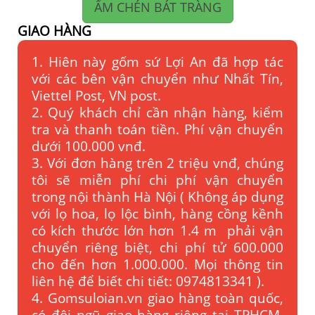
ẤM CHÉN BÁT TRÀNG
GIAO HÀNG
1. Hiên này gốm sứ Lợi An đã hợp tác
với các bên vận chuyển như Nhất Tín,
Viettel Post, VN post.
2. Quý khách chỉ cần nhận hàng, kiểm
tra và thanh toán tiền. Phí vận chuyển
dưới 100.000 vnđ.
3. Với đơn hàng trên 2 triệu vnđ, chúng
tôi sẽ miễn phí chi phí vận chuyển
trong nội thành Hà Nội ( Không áp dụng
với lọ hoa, lọ lộc bình, hàng cồng kềnh
có kích thước lớn hơn 1.4 m phải vận
chuyển riêng biệt, chi phí tử 600.000
cho đến hơn 1.000.000. Mọi thông tin
liên hệ để biết chi tiết: 0974813341 ).
4. Gomsuloian.vn
giao hàng toàn quốc,
có đội ngũ giao hàng riêng tại TPHCM,