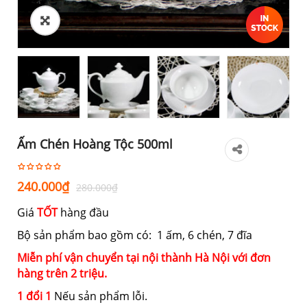
Ấm Chén Hoàng Tộc 500ml
Giá
Giá
240.000
₫
280.000
₫
gốc
hiện
Giá
TỐT
hàng đầu
là:
tại
280.000₫.
là:
Bộ sản phẩm bao gồm có: 1 ấm, 6 chén, 7 đĩa
240.000₫.
Miễn phí vận chuyển tại nội thành Hà Nội với đơn
hàng trên 2 triệu.
1 đổi 1
Nếu sản phẩm lỗi.