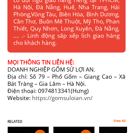
Hà Nội, Đà Nẵng, Huế, Nha Trang, Hải
Phòng,Vũng Tàu, Biên Hòa, Bình Dương,
Cần Thơ, Buôn Mê Thuột, Mỹ Tho, Phan
Thiết, Quy Nhơn, Long Xuyên, Đà Nẵng,
…. .- Linh động sắp xếp lịch giao hàng
cho khách hàng.
MỌI THÔNG TIN LIÊN HỆ:
DOANH NGHIỆP GỐM SỨ LỢI AN.
Địa chỉ: Số 79 – Phố Gốm – Giang Cao – Xã
Bát Tràng – Gia Lâm – Hà Nội.
Điện thoại: 0974813341(Hưng)
Website:
https://gomsuloian.vn/
View All
RELATED