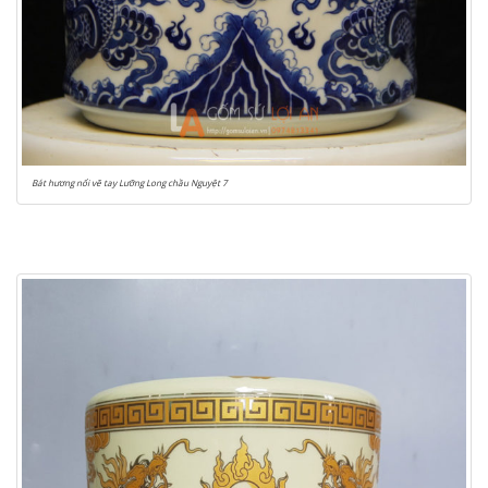
Bát hương nổi vẽ tay Lưỡng Long chầu Nguyệt 7