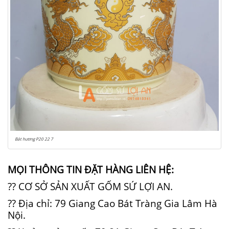
Bát hương P20 22 7
MỌI THÔNG TIN ĐẶT HÀNG LIÊN HỆ:
?? CƠ SỞ SẢN XUẤT GỐM SỨ LỢI AN.
?? Địa chỉ: 79 Giang Cao Bát Tràng Gia Lâm Hà
Nội.