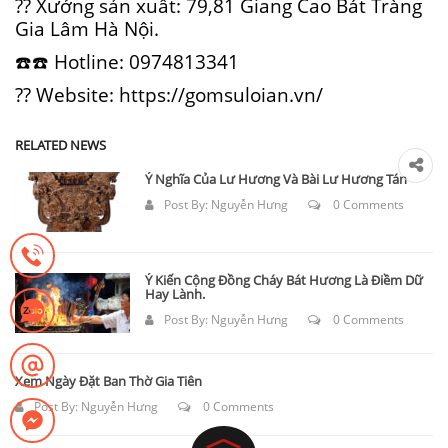
?? Xưởng sản xuất: 79,81 Giang Cao Bát Tràng
Gia Lâm Hà Nội.
☎️☎️ Hotline: 0974813341
?? Website: https://gomsuloian.vn/
RELATED NEWS
Ý Nghĩa Của Lư Hương Và Bài Lư Hương Tán
Post By:
Nguyễn Hưng
0 Comments
Ý Kiến Cộng Đồng Cháy Bát Hương Là Điềm Dữ
Hay Lành.
Post By:
Nguyễn Hưng
0 Comments
Xem Ngày Đặt Ban Thờ Gia Tiên
Post By:
Nguyễn Hưng
0 Comments