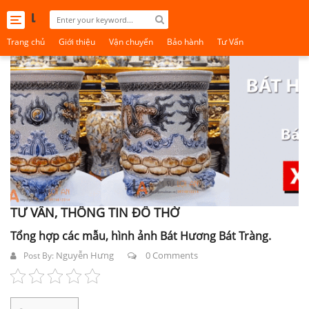
Toggle
navigation
Trang chủ
Giới thiệu
Vận chuyển
Bảo hành
Tư Vấn
TƯ VẤN, THÔNG TIN ĐỒ THỜ
Tổng hợp các mẫu, hình ảnh Bát Hương Bát Tràng.
Nguyễn Hưng
0 Comments
Post By: