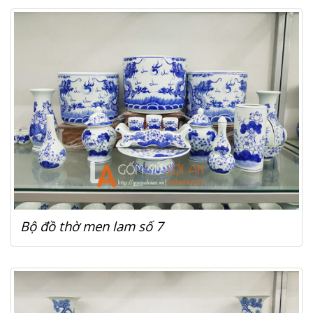
Bộ đồ thờ men lam số 7