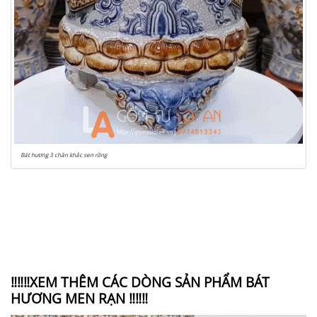
Bát hương 3 chân khắc sen rồng
‼‼‼XEM THÊM CÁC DÒNG SẢN PHẨM BÁT
HƯƠNG MEN RẠN ‼‼‼