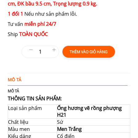
cm,
ĐK bầu 9.5 cm, Trọng lượng 0.9 kg.
1 đổi 1
Nếu như sản phẩm lỗi.
Tư vấn
miễn phí 24/7
Ship
TOÀN QUỐC
THÊM VÀO GIỎ HÀNG
MÔ TẢ
T
MÔ TẢ
THÔNG TIN SẢN PHẨM:
Loại sản phẩm
Ống hương vẽ rồng phượng
H21
Chất liệu
Sứ
Màu men
Men Trắng
Kiểu dáng
Cổ điển