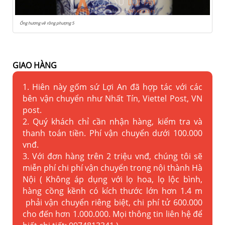
Ống hương vẽ rồng phượng 5
GIAO HÀNG
1. Hiên này gốm sứ Lợi An đã hợp tác với các
bên vận chuyển như Nhất Tín, Viettel Post, VN
post.
2. Quý khách chỉ cần nhận hàng, kiểm tra và
thanh toán tiền. Phí vận chuyển dưới 100.000
vnđ.
3. Với đơn hàng trên 2 triệu vnđ, chúng tôi sẽ
miễn phí chi phí vận chuyển trong nội thành Hà
Nội ( Không áp dụng với lọ hoa, lọ lộc bình,
hàng cồng kềnh có kích thước lớn hơn 1.4 m
phải vận chuyển riêng biệt, chi phí tử 600.000
cho đến hơn 1.000.000. Mọi thông tin liên hệ để