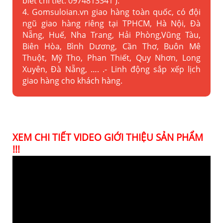
biết chi tiết: 0974813341 ).
4. Gomsuloian.vn
giao hàng toàn quốc, có đội
ngũ giao hàng riêng tại TPHCM, Hà Nội, Đà
Nẵng, Huế, Nha Trang, Hải Phòng,Vũng Tàu,
Biên Hòa, Bình Dương, Cần Thơ, Buôn Mê
Thuột, Mỹ Tho, Phan Thiết, Quy Nhơn, Long
Xuyên, Đà Nẵng, …. .- Linh động sắp xếp lịch
giao hàng cho khách hàng.
XEM CHI TIẾT VIDEO GIỚI THIỆU SẢN PHẨM
!!!