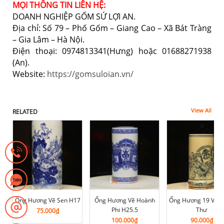
MỌI THÔNG TIN LIÊN HỆ:
DOANH NGHIỆP GỐM SỨ LỢI AN.
Địa chỉ: Số 79 – Phố Gốm – Giang Cao – Xã Bát Tràng
– Gia Lâm – Hà Nội.
Điện thoại: 0974813341(Hưng) hoặc 01688271938
(An).
Website:
https://gomsuloian.vn/
View All
RELATED
Ống Hương Vẽ Sen H17
Ống Hương Vẽ Hoành
Ống Hương 19 Vẽ 
Phi H25.5
Thư
75.000
₫
100.000
₫
90.000
₫