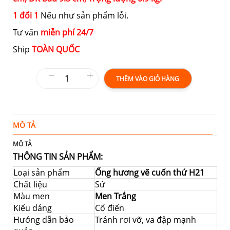
1 đổi 1
Nếu như sản phẩm lỗi.
Tư vấn
miễn phí 24/7
Ship
TOÀN QUỐC
THÊM VÀO GIỎ HÀNG
MÔ TẢ
T
MÔ TẢ
THÔNG TIN SẢN PHẨM:
Loại sản phẩm
Ống hương vẽ cuốn thứ H21
Chất liệu
Sứ
Màu men
Men Trắng
Kiểu dáng
Cổ điển
Hướng dẫn bảo
Tránh rơi vỡ, va đập mạnh