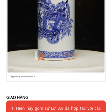
Ống hương vẽ hoành phi 3
GIAO HÀNG
1. Hiên này gốm sứ Lợi An đã hợp tác với các