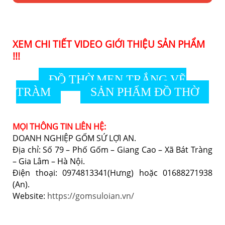
XEM CHI TIẾT VIDEO GIỚI THIỆU SẢN PHẨM
!!!
ĐỒ THỜ MEN TRẮNG VẼ
TRÀM
SẢN PHẨM ĐỒ THỜ
MỌI THÔNG TIN LIÊN HỆ:
DOANH NGHIỆP GỐM SỨ LỢI AN.
Địa chỉ: Số 79 – Phố Gốm – Giang Cao – Xã Bát Tràng
– Gia Lâm – Hà Nội.
Điện thoại: 0974813341(Hưng) hoặc 01688271938
(An).
Website:
https://gomsuloian.vn/