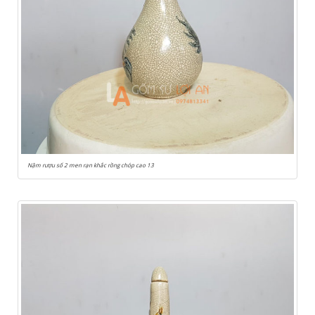
Nậm rượu số 2 men rạn khắc rồng chóp cao 13