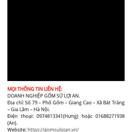
MỌI THÔNG TIN LIÊN HỆ:
DOANH NGHIỆP GỐM SỨ LỢI AN.
Địa chỉ: Số 79 – Phố Gốm – Giang Cao – Xã Bát Tràng
– Gia Lâm – Hà Nội.
Điện thoại: 0974813341(Hưng) hoặc 01688271938
(An).
Website:
https://gomsuloian.vn/