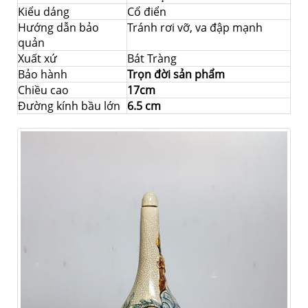
Kiểu dáng
Cổ điển
Hướng dẫn bảo
Tránh rơi vỡ, va đập mạnh
quản
Xuất xứ
Bát Tràng
Bảo hành
Trọn đời sản phẩm
Chiều cao
17cm
Đường kính bầu lớn
6.5 cm