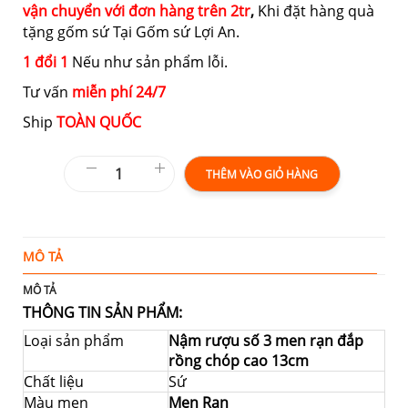
vận chuyển với đơn hàng trên 2tr
,
Khi đặt hàng quà
tặng gốm sứ Tại Gốm sứ Lợi An.
1 đổi 1
Nếu như sản phẩm lỗi.
Tư vấn
miễn phí 24/7
Ship
TOÀN QUỐC
THÊM VÀO GIỎ HÀNG
MÔ TẢ
T
MÔ TẢ
THÔNG TIN SẢN PHẨM:
Loại sản phẩm
Nậm rượu số 3 men rạn đắp
rồng chóp cao 13cm
Chất liệu
Sứ
Màu men
Men Rạn