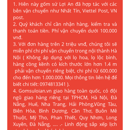
1. Hiên này gốm sứ Lợi An đã hợp tác với các
bên vận chuyển như Nhất Tín, Viettel Post, VN
post.
2. Quý khách chỉ cần nhận hàng, kiểm tra và
thanh toán tiền. Phí vận chuyển dưới 100.000
vnđ.
3. Với đơn hàng trên 2 triệu vnđ, chúng tôi sẽ
miễn phí chi phí vận chuyển trong nội thành Hà
Nội ( Không áp dụng với lọ hoa, lọ lộc bình,
hàng cồng kềnh có kích thước lớn hơn 1.4 m
phải vận chuyển riêng biệt, chi phí tử 600.000
cho đến hơn 1.000.000. Mọi thông tin liên hệ để
biết chi tiết: 0974813341 ).
4. Gomsuloian.vn
giao hàng toàn quốc, có đội
ngũ giao hàng riêng tại TPHCM, Hà Nội, Đà
Nẵng, Huế, Nha Trang, Hải Phòng,Vũng Tàu,
Biên Hòa, Bình Dương, Cần Thơ, Buôn Mê
Thuột, Mỹ Tho, Phan Thiết, Quy Nhơn, Long
Xuyên, Đà Nẵng, …. .- Linh động sắp xếp lịch