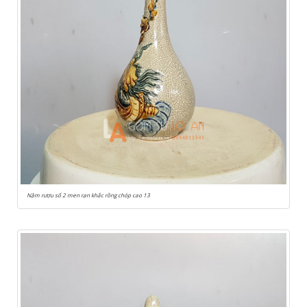
Nậm rượu số 2 men rạn khắc rồng chóp cao 13