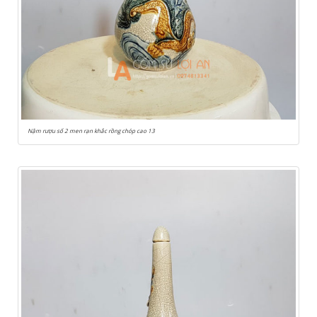
Nậm rượu số 2 men rạn khắc rồng chóp cao 13