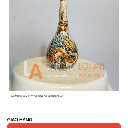
Nậm rượu số 2 men rạn khắc rồng chóp cao 13
GIAO HÀNG