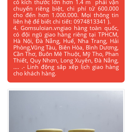
có kích thước lớn hơn 1.4 m phải vận
chuyển riêng biệt, chi phí tử 600.000
cho đến hơn 1.000.000. Mọi thông tin
liên hệ để biết chi tiết: 0974813341 ).
4. Gomsuloian.vngiao hàng toàn quốc,
có đội ngũ giao hàng riêng tại TPHCM,
Hà Nội, Đà Nẵng, Huế, Nha Trang, Hải
Phòng,Vũng Tàu, Biên Hòa, Bình Dương,
Cần Thơ, Buôn Mê Thuột, Mỹ Tho, Phan
Thiết, Quy Nhơn, Long Xuyên, Đà Nẵng,
…. .- Linh động sắp xếp lịch giao hàng
cho khách hàng.