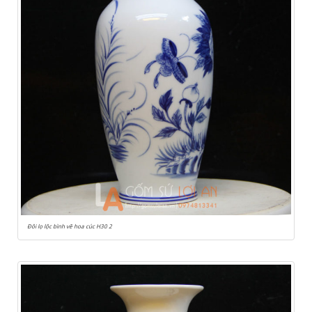
Đôi lọ lộc bình vẽ hoa cúc H30 2