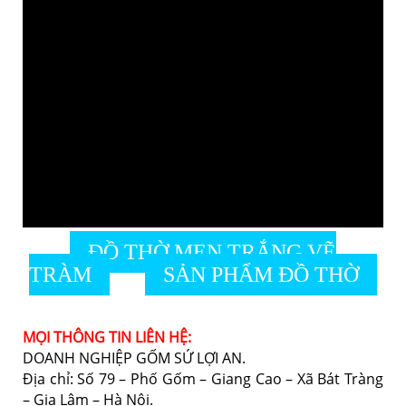
ĐỒ THỜ MEN TRẮNG VẼ
TRÀM
SẢN PHẨM ĐỒ THỜ
MỌI THÔNG TIN LIÊN HỆ:
DOANH NGHIỆP GỐM SỨ LỢI AN.
Địa chỉ: Số 79 – Phố Gốm – Giang Cao – Xã Bát Tràng
– Gia Lâm – Hà Nội.