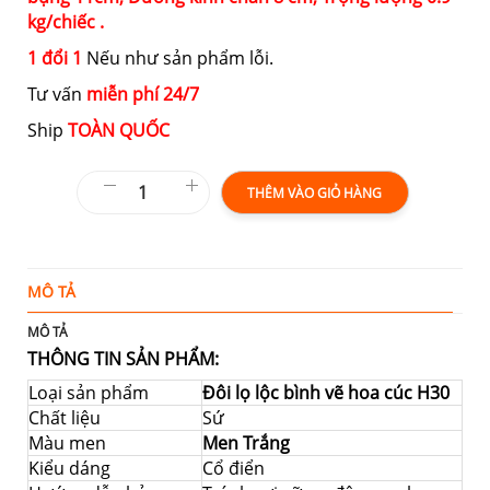
kg/chiếc .
1 đổi 1
Nếu như sản phẩm lỗi.
Tư vấn
miễn phí 24/7
Ship
TOÀN QUỐC
THÊM VÀO GIỎ HÀNG
MÔ TẢ
T
MÔ TẢ
THÔNG TIN SẢN PHẨM:
Loại sản phẩm
Đôi lọ lộc bình vẽ hoa cúc H30
Chất liệu
Sứ
Màu men
Men Trắng
Kiểu dáng
Cổ điển