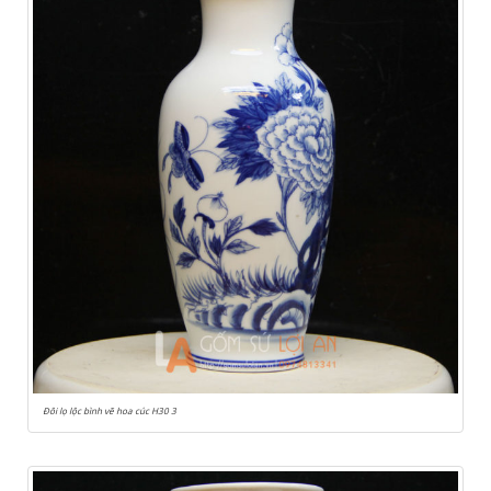
Đôi lọ lộc bình vẽ hoa cúc H30 3