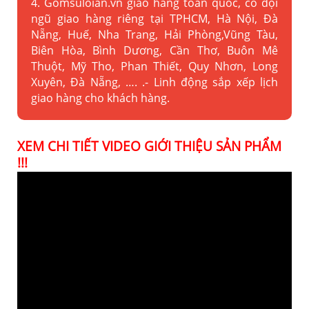
4. Gomsuloian.vn
giao hàng toàn quốc, có đội
ngũ giao hàng riêng tại TPHCM, Hà Nội, Đà
Nẵng, Huế, Nha Trang, Hải Phòng,Vũng Tàu,
Biên Hòa, Bình Dương, Cần Thơ, Buôn Mê
Thuột, Mỹ Tho, Phan Thiết, Quy Nhơn, Long
Xuyên, Đà Nẵng, …. .- Linh động sắp xếp lịch
giao hàng cho khách hàng.
XEM CHI TIẾT VIDEO GIỚI THIỆU SẢN PHẨM
!!!