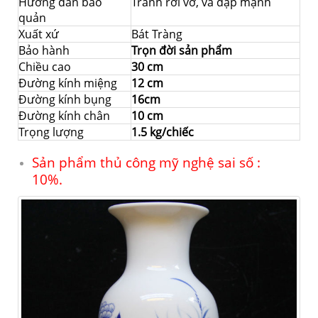
Hướng dẫn bảo
Tránh rơi vỡ, va đập mạnh
quản
Xuất xứ
Bát Tràng
Bảo hành
Trọn đời sản phẩm
Chiều cao
30 cm
Đường kính miệng
12 cm
Đường kính bụng
16cm
Đường kính chân
10 cm
Trọng lượng
1.5 kg/chiếc
Sản phẩm thủ công mỹ nghệ sai số :
10%.