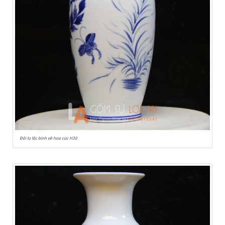
Đôi lọ lộc bình vẽ hoa cúc H30