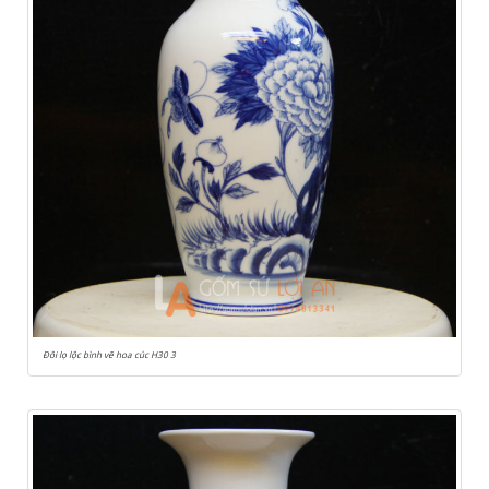
Đôi lọ lộc bình vẽ hoa cúc H30 3