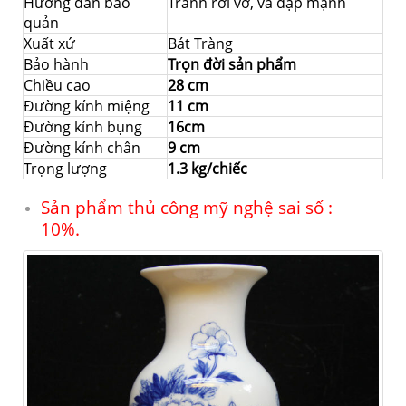
Hướng dẫn bảo
Tránh rơi vỡ, va đập mạnh
quản
Xuất xứ
Bát Tràng
Bảo hành
Trọn đời sản phẩm
Chiều cao
28 cm
Đường kính miệng
11 cm
Đường kính bụng
16cm
Đường kính chân
9 cm
Trọng lượng
1.3 kg/chiếc
Sản phẩm thủ công mỹ nghệ sai số :
10%.