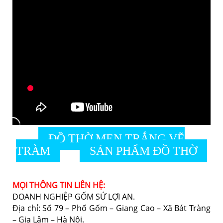
ĐỒ THỜ MEN TRẮNG VẼ
TRÀM
SẢN PHẨM ĐỒ THỜ
MỌI THÔNG TIN LIÊN HỆ:
DOANH NGHIỆP GỐM SỨ LỢI AN.
Địa chỉ: Số 79 – Phố Gốm – Giang Cao – Xã Bát Tràng
– Gia Lâm – Hà Nội.