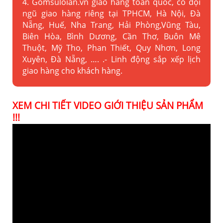
4. Gomsuloian.vn
giao hàng toàn quốc, có đội
ngũ giao hàng riêng tại TPHCM, Hà Nội, Đà
Nẵng, Huế, Nha Trang, Hải Phòng,Vũng Tàu,
Biên Hòa, Bình Dương, Cần Thơ, Buôn Mê
Thuột, Mỹ Tho, Phan Thiết, Quy Nhơn, Long
Xuyên, Đà Nẵng, …. .- Linh động sắp xếp lịch
giao hàng cho khách hàng.
XEM CHI TIẾT VIDEO GIỚI THIỆU SẢN PHẨM
!!!