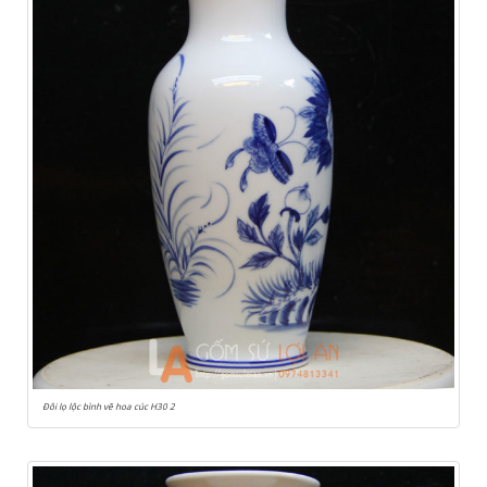
Đôi lọ lộc bình vẽ hoa cúc H30 2