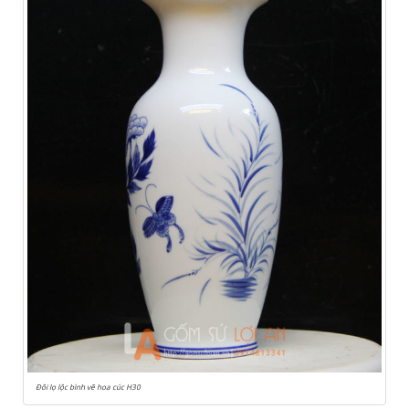
Đôi lọ lộc bình vẽ hoa cúc H30