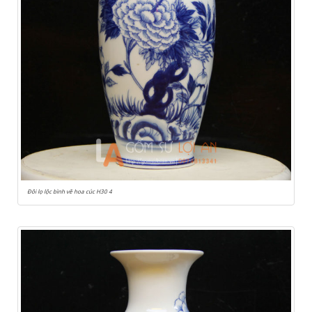
Đôi lọ lộc bình vẽ hoa cúc H30 4