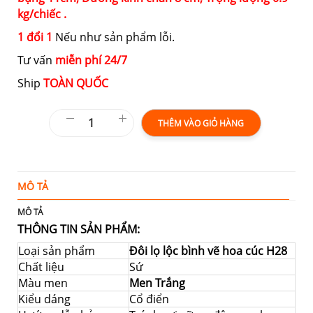
kg/chiếc .
1 đổi 1
Nếu như sản phẩm lỗi.
Tư vấn
miễn phí 24/7
Ship
TOÀN QUỐC
THÊM VÀO GIỎ HÀNG
MÔ TẢ
T
MÔ TẢ
THÔNG TIN SẢN PHẨM:
Loại sản phẩm
Đôi lọ lộc bình vẽ hoa cúc H28
Chất liệu
Sứ
Màu men
Men Trắng
Kiểu dáng
Cổ điển