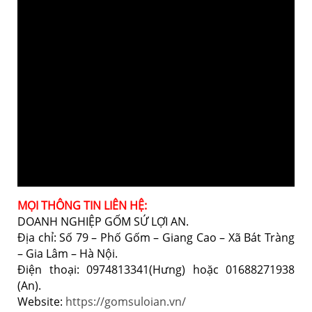
MỌI THÔNG TIN LIÊN HỆ:
DOANH NGHIỆP GỐM SỨ LỢI AN.
Địa chỉ: Số 79 – Phố Gốm – Giang Cao – Xã Bát Tràng
– Gia Lâm – Hà Nội.
Điện thoại: 0974813341(Hưng) hoặc 01688271938
(An).
Website:
https://gomsuloian.vn/