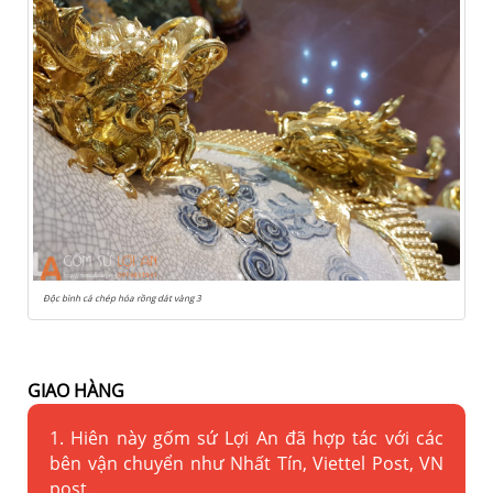
Độc bình cá chép hóa rồng dát vàng 3
GIAO HÀNG
1. Hiên này gốm sứ Lợi An đã hợp tác với các
bên vận chuyển như Nhất Tín, Viettel Post, VN
post.