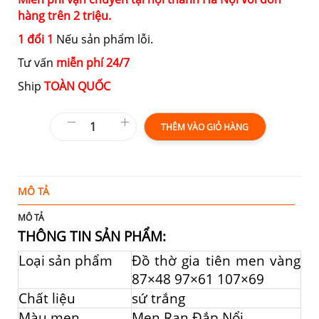
hàng trên 2 triệu.
1 đổi 1
Nếu sản phẩm lỗi.
Tư vấn
miễn phí 24/7
Ship
TOÀN QUỐC
THÊM VÀO GIỎ HÀNG
MÔ TẢ
T
MÔ TẢ
THÔNG TIN SẢN PHẨM:
Loại sản phẩm
Đồ thờ gia tiên men vàng
87×48 97×61 107×69
Chất liệu
sứ trắng
Màu men
Men Rạn Đắp Nổi