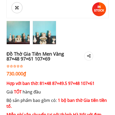
Đồ Thờ Gia Tiên Men Vàng
87×48 97×61 107×69
730.000
₫
Hợp với ban thờ: 81×48 87×49.5 97×48 107×61
Giá
TỐT
hàng đầu
Bộ sản phẩm bao gồm có:
1 bộ ban thờ Gia tiên tiền
tổ.
Miễn phí vận chuyển tại nội thành Hà Nội với đơn