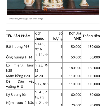
Bộ đồ thờ gốm sứ gia tiên men vàng 51
Kích
Số
Đơn giá
TÊN SẢN PHẨM
Thành tiền
thước
lượng
VNĐ
h:14.5,
Bát hương P16
1
150,000
150,000
Ф:16
h: 14 , Ф:
Ống hương H 14
1
50,000
50,000
7.5
Lọ miệng lượn
h: 25, Ф:
1
180,000
180,000
h25
12
Mâm bồng P20
Ф: 20
1
110,000
110,000
Đèn Dầu váy
h:17, Ф:8
1
110,000
110,000
vuông H18
h: 4 , d:
Kỷ 3 cong lớn
1
60,000
60,000
18, r 5
Nậm rượu 2 bầu
h: 21, Ф:
1
70,000
70,000