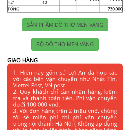
H21
10
TỔNG
730,000
SẢN PHẨM ĐỒ THỜ MEN VÀNG
BỘ ĐỒ THỜ MEN VÀNG
GIAO HÀNG
1. Hiên này gốm sứ Lợi An đã hợp tác
với các bên vận chuyển như Nhất Tín,
Viettel Post, VN post.
2. Quý khách chỉ cần nhận hàng, kiểm
tra và thanh toán tiền. Phí vận chuyển
dưới 100.000 vnđ.
3. Với đơn hàng trên 2 triệu vnđ, chúng
tôi sẽ miễn phí chi phí vận chuyển
trong nội thành Hà Nội ( Không áp dụng
với lọ hoa, lọ lộc bình, hàng cồng kềnh