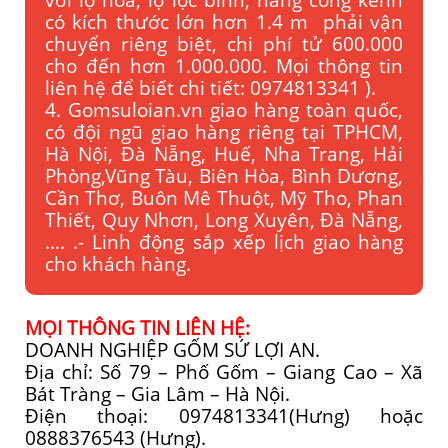
có kích thước lớn hơn 1.4 m phải vận
chuyển riêng biệt, chi phí tử 600.000
cho đến hơn 1.000.000. Mọi thông tin
liên hệ để biết chi tiết: 0974813341 ).
4. Gomsuloian.vn
giao hàng toàn quốc,
có đội ngũ giao hàng riêng tại TPHCM,
Hà Nội, Đà Nẵng, Huế, Nha Trang, Hải
Phòng,Vũng Tàu, Biên Hòa, Bình Dương,
Cần Thơ, Buôn Mê Thuột, Mỹ Tho, Phan
Thiết, Quy Nhơn, Long Xuyên, Đà Nẵng,
…. .- Linh động sắp xếp lịch giao hàng
cho khách hàng.
MỌI THÔNG TIN LIÊN HỆ:
DOANH NGHIỆP GỐM SỨ LỢI AN.
Địa chỉ: Số 79 – Phố Gốm – Giang Cao – Xã
Bát Tràng – Gia Lâm – Hà Nội.
Điện thoại: 0974813341(Hưng) hoặc
0888376543 (Hưng).