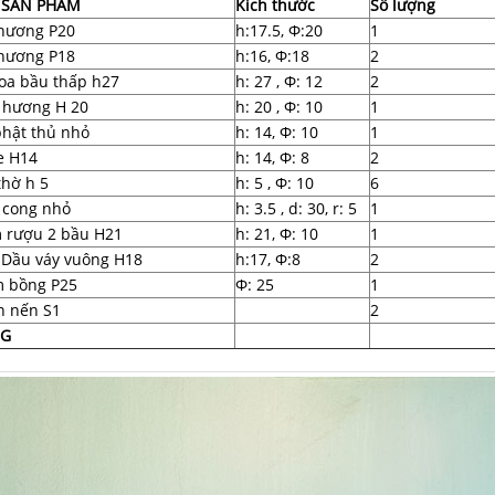
 SẢN PHẨM
Kích thước
Số lượng
 hương P20
h:17.5, Ф:20
1
 hương P18
h:16, Ф:18
2
oa bầu thấp h27
h: 27 , Ф: 12
2
 hương H 20
h: 20 , Ф: 10
1
hật thủ nhỏ
h: 14, Ф: 10
1
e H14
h: 14, Ф: 8
2
thờ h 5
h: 5 , Ф: 10
6
 cong nhỏ
h: 3.5 , d: 30, r: 5
1
 rượu 2 bầu H21
h: 21, Ф: 10
1
 Dầu váy vuông H18
h:17, Ф:8
2
 bồng P25
Ф: 25
1
n nến S1
2
G