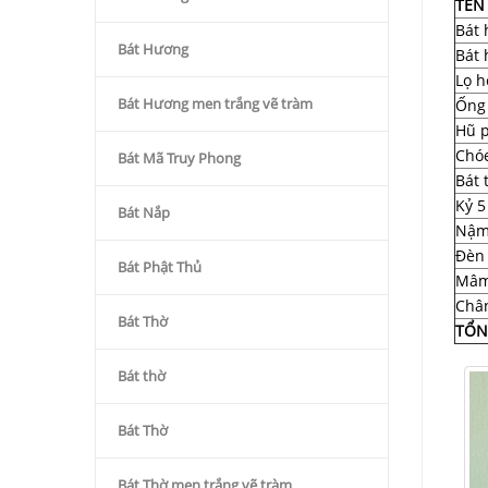
TÊN
Bát
Bát Hương
Bát
Lọ h
Bát Hương men trắng vẽ tràm
Ống
Hũ p
Chó
Bát Mã Truy Phong
Bát 
Kỷ 5
Bát Nắp
Nậm
Đèn
Bát Phật Thủ
Mâm
Châ
Bát Thờ
TỔN
Bát thờ
Bát Thờ
Bát Thờ men trắng vẽ tràm