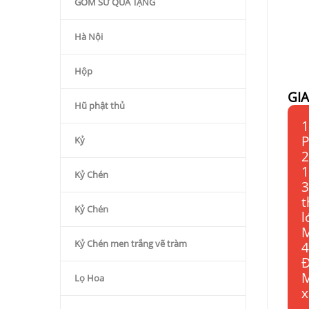
GỐM SỨ QÙA TẶNG
Hà Nội
Hộp
GI
Hũ phật thủ
1
P
Kỷ
2
1
Kỷ Chén
3
t
Kỷ Chén
l
M
Kỷ Chén men trắng vẽ tràm
4
Đ
M
Lọ Hoa
x