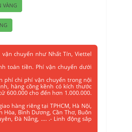
N VÀNG
ÀNG
 vận chuyển như Nhất Tín, Viettel
nh toán tiền. Phí vận chuyển dưới
n phí chi phí vận chuyển trong nội
bình, hàng cồng kềnh có kích thước
 tử 600.000 cho đến hơn 1.000.000.
giao hàng riêng tại TPHCM, Hà Nội,
ên Hòa, Bình Dương, Cần Thơ, Buôn
yên, Đà Nẵng, …. .- Linh động sắp