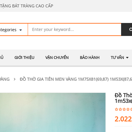
TẶNG BÁT TRÀNG CAO CẤP
HỦ
GIỚI THIỆU
VẬN CHUYỂN
BẢO HÀNH
TƯ VẤN
VÀNG
ĐỒ THỜ GIA TIÊN MEN VÀNG 1M75X81(69,87) 1M53X(87,6
Đồ Thờ
1m53x(
2.022