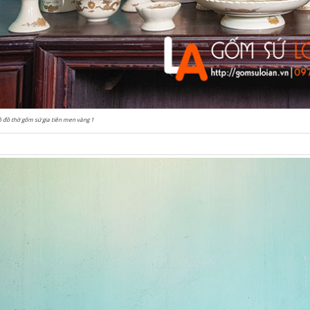
 đồ thờ gốm sứ gia tiên men vàng 1