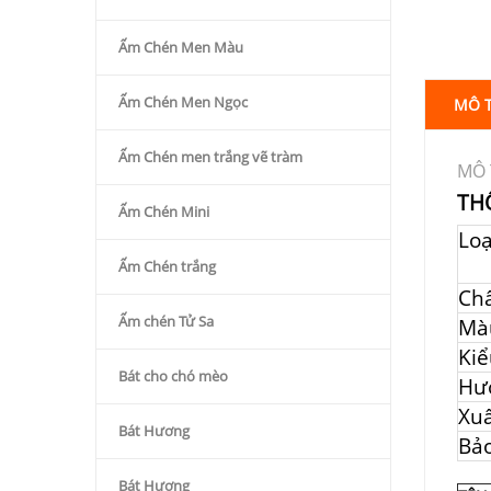
Ấm Chén Men Màu
Ấm Chén Men Ngọc
MÔ 
Ấm Chén men trắng vẽ tràm
MÔ 
TH
Ấm Chén Mini
Lo
Ấm Chén trắng
Chấ
Ấm chén Tử Sa
Mà
Kiể
Bát cho chó mèo
Hư
Xuấ
Bát Hương
Bả
Bát Hương