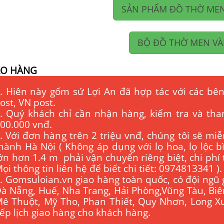
SẢN PHẨM ĐỒ THỜ ME
BỘ ĐỒ THỜ MEN V
AO HÀNG
. Hiên này gốm sứ Lợi An đã hợp tác với các bên
ost, VN post.
. Quý khách chỉ cần nhận hàng, kiểm tra và tha
00.000 vnđ.
. Với đơn hàng trên 2 triệu vnđ, chúng tôi sẽ miễ
hành Hà Nội ( Không áp dụng với lọ hoa, lọ lộc 
ớn hơn 1.4 m phải vận chuyển riêng biệt, chi phí
ọi thông tin liên hệ để biết chi tiết: 0974813341 ).
. Gomsuloian.vn
giao hàng toàn quốc, có đội ngũ 
à Nẵng, Huế, Nha Trang, Hải Phòng,Vũng Tàu, Bi
ê Thuột, Mỹ Tho, Phan Thiết, Quy Nhơn, Long Xu
ếp lịch giao hàng cho khách hàng.