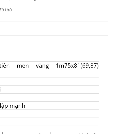
đồ thờ
iên men vàng 1m75x81(69,87)
i
 đập mạnh