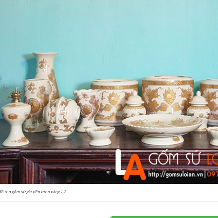
đồ thờ gốm sứ gia tiên men vàng 1 2