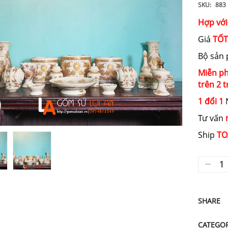
SKU:
883
Hợp với
Giá
TỐT
Bộ sản
Miễn ph
trên 2 t
1 đổi 1
N
Tư vấn
Ship
TO
SHARE
CATEGO