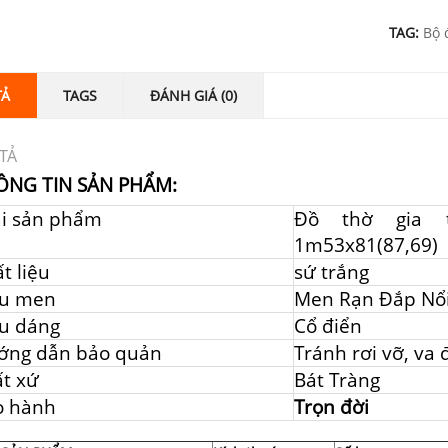
TAG:
Bộ 
TẢ
TAGS
ĐÁNH GIÁ (0)
TẢ
ÔNG TIN SẢN PHẨM:
ại sản phẩm
Đồ thờ gia t
1m53x81(87,69)
t liệu
sứ trắng
u men
Men Rạn Đắp Nổ
u dáng
Cổ điển
ớng dẫn bảo quản
Tránh rơi vỡ, va
t xứ
Bát Tràng
o hành
Trọn đời