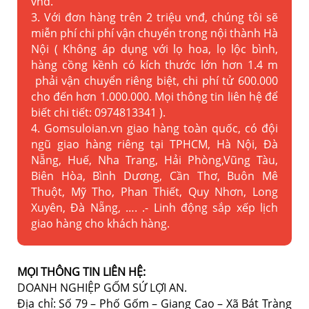
vnđ.
3. Với đơn hàng trên 2 triệu vnđ, chúng tôi sẽ
miễn phí chi phí vận chuyển trong nội thành Hà
Nội ( Không áp dụng với lọ hoa, lọ lộc bình,
hàng cồng kềnh có kích thước lớn hơn 1.4 m
phải vận chuyển riêng biệt, chi phí tử 600.000
cho đến hơn 1.000.000. Mọi thông tin liên hệ để
biết chi tiết: 0974813341 ).
4. Gomsuloian.vn
giao hàng toàn quốc, có đội
ngũ giao hàng riêng tại TPHCM, Hà Nội, Đà
Nẵng, Huế, Nha Trang, Hải Phòng,Vũng Tàu,
Biên Hòa, Bình Dương, Cần Thơ, Buôn Mê
Thuột, Mỹ Tho, Phan Thiết, Quy Nhơn, Long
Xuyên, Đà Nẵng, …. .- Linh động sắp xếp lịch
giao hàng cho khách hàng.
MỌI THÔNG TIN LIÊN HỆ:
DOANH NGHIỆP GỐM SỨ LỢI AN.
Địa chỉ: Số 79 – Phố Gốm – Giang Cao – Xã Bát Tràng