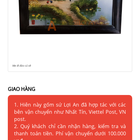
Mẹ đi đào củ về
GIAO HÀNG
1. Hiên này gốm sứ Lợi An đã hợp tác với các
bên vận chuyển như Nhất Tín, Viettel Post, VN
post.
2. Quý khách chỉ cần nhận hàng, kiểm tra và
thanh toán tiền. Phí vận chuyển dưới 100.000