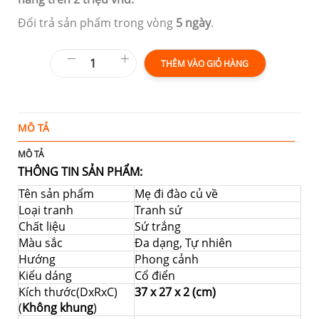
Đổi trả sản phẩm trong vòng
5 ngày
.
THÊM VÀO GIỎ HÀNG
MÔ TẢ
Đ
MÔ TẢ
THÔNG TIN SẢN PHẨM:
Tên sản phẩm
Mẹ đi đào củ về
Loại tranh
Tranh sứ
Chất liệu
Sứ trắng
Màu sắc
Đa dạng, Tự nhiên
Hướng
Phong cảnh
Kiểu dáng
Cổ điển
Kích thước(DxRxC)
37 x 27 x 2 (cm)
(
Không khung
)