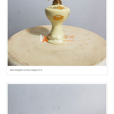
Đèn thờ gốm sứ men vàng h15 4