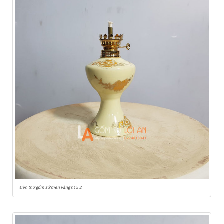
Đèn thờ gốm sứ men vàng h15 2