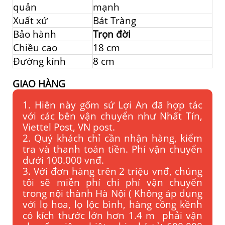
quản
mạnh
Xuất xứ
Bát Tràng
Bảo hành
Trọn đời
Chiều cao
18 cm
Đường kính
8 cm
GIAO HÀNG
1. Hiên này gốm sứ Lợi An đã hợp tác
với các bên vận chuyển như Nhất Tín,
Viettel Post, VN post.
2. Quý khách chỉ cần nhận hàng, kiểm
tra và thanh toán tiền. Phí vận chuyển
dưới 100.000 vnđ.
3. Với đơn hàng trên 2 triệu vnđ, chúng
tôi sẽ miễn phí chi phí vận chuyển
trong nội thành Hà Nội ( Không áp dụng
với lọ hoa, lọ lộc bình, hàng cồng kềnh
có kích thước lớn hơn 1.4 m phải vận