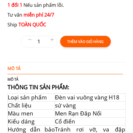
1 đổi 1
Nếu sản phẩm lỗi.
Tư vấn
miễn phí 24/7
Ship
TOÀN QUỐC
THÊM VÀO GIỎ HÀNG
MÔ TẢ
T
MÔ TẢ
THÔNG TIN SẢN PHẨM:
Loại sản phẩm
Đèn vai vuông vàng H18
Chất liệu
sứ vàng
Màu men
Men Rạn Đắp Nổi
Kiểu dáng
Cổ điển
Hướng dẫn bảo
Tránh rơi vỡ, va đập