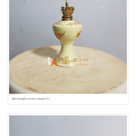
Đèn thờ gốm sứ men vàng h15 3