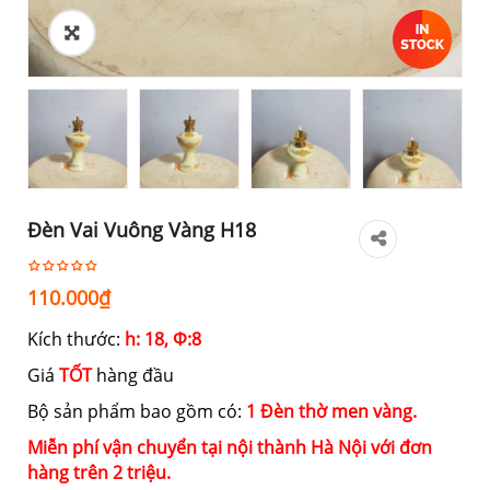
Đèn Vai Vuông Vàng H18
110.000
₫
Kích thước:
h: 18, Ф:8
Giá
TỐT
hàng đầu
Bộ sản phẩm bao gồm có:
1 Đèn thờ men vàng.
Miễn phí vận chuyển tại nội thành Hà Nội với đơn
hàng trên 2 triệu.