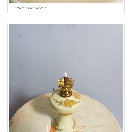
Đèn thờ gốm sứ men vàng h15