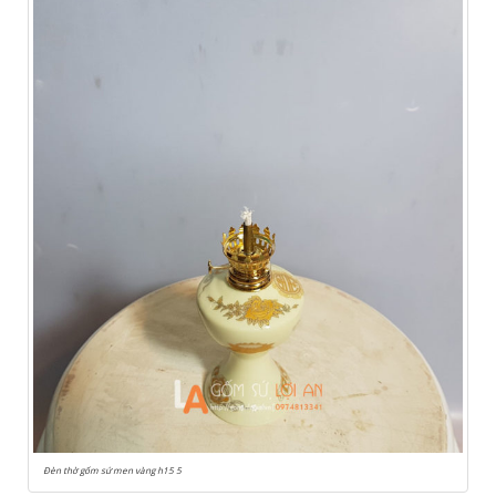
Đèn thờ gốm sứ men vàng h15 5