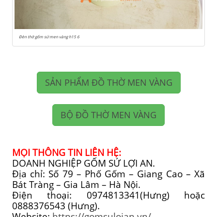
Đèn thờ gốm sứ men vàng h15 6
SẢN PHẨM ĐỒ THỜ MEN VÀNG
BỘ ĐỒ THỜ MEN VÀNG
MỌI THÔNG TIN LIÊN HỆ:
DOANH NGHIỆP GỐM SỨ LỢI AN.
Địa chỉ: Số 79 – Phố Gốm – Giang Cao – Xã
Bát Tràng – Gia Lâm – Hà Nội.
Điện thoại: 0974813341(Hưng) hoặc
0888376543 (Hưng).
Website:
https://gomsuloian.vn/