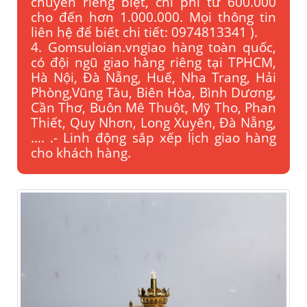
chuyển riêng biệt, chi phí tử 600.000
cho đến hơn 1.000.000. Mọi thông tin
liên hệ để biết chi tiết: 0974813341 ).
4. Gomsuloian.vngiao hàng toàn quốc,
có đội ngũ giao hàng riêng tại TPHCM,
Hà Nội, Đà Nẵng, Huế, Nha Trang, Hải
Phòng,Vũng Tàu, Biên Hòa, Bình Dương,
Cần Thơ, Buôn Mê Thuột, Mỹ Tho, Phan
Thiết, Quy Nhơn, Long Xuyên, Đà Nẵng,
…. .- Linh động sắp xếp lịch giao hàng
cho khách hàng.