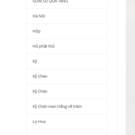
GỐM SỨ QÙA TẶNG
Hà Nội
Hộp
Hũ phật thủ
Kỷ
Kỷ Chén
Kỷ Chén
Kỷ Chén men trắng vẽ tràm
Lọ Hoa