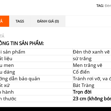
TAG:
Đèn
TẢ
TAGS
ĐÁNH GIÁ (0)
TẢ
ÔNG TIN SẢN PHẨM:
ại sản phẩm
Đèn thờ xanh vẽ
t liệu
sứ trắng
u men
Men trắng vẽ
u dáng
Cổ điển
ớng dẫn bảo quản
Tránh rơi vỡ, va
t xứ
Bát Tràng
o hành
Trọn đời
h thước
23 cm (không bó