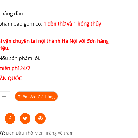
là:
tại
1.500.000₫.
là:
hàng đầu
1.120.000₫.
 phẩm bao gồm có:
1 đèn thờ và 1 bóng thủy
í vận chuyển tại nội thành Hà Nội với đơn hàng
riệu.
ếu sản phẩm lỗi.
miễn phí 24/7
ÀN QUỐC
Thêm Vào Giỏ Hàng
RY:
Đèn Dầu Thờ Men Trắng vẽ tràm