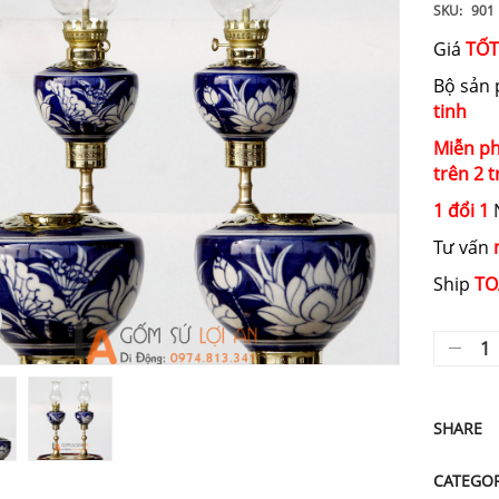
SKU:
901
Giá
TỐT
Bộ sản
tinh
Miễn ph
trên 2 t
1 đổi 1
N
Tư vấn
Ship
TO
SHARE
CATEGO