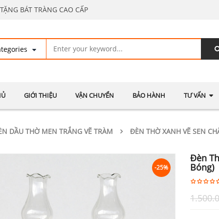
TẶNG BÁT TRÀNG CAO CẤP
HỦ
GIỚI THIỆU
VẬN CHUYỂN
BẢO HÀNH
TƯ VẤN
ÈN DẦU THỜ MEN TRẮNG VẼ TRÀM
ĐÈN THỜ XANH VẼ SEN C
Đèn Th
Bóng)
-25%
1.500.