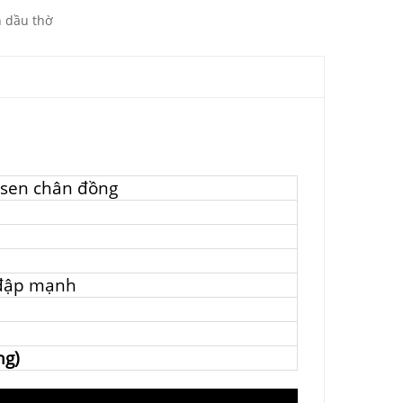
 dầu thờ
 sen chân đồng
 đập mạnh
ng)