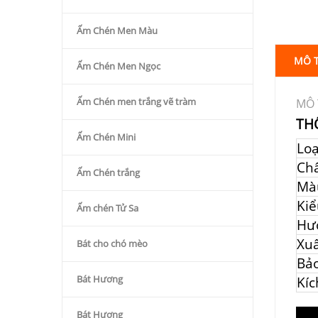
Ấm Chén Men Màu
MÔ 
Ấm Chén Men Ngọc
Ấm Chén men trắng vẽ tràm
MÔ 
TH
Ấm Chén Mini
Lo
Chấ
Ấm Chén trắng
Mà
Kiể
Ấm chén Tử Sa
Hư
Xuấ
Bát cho chó mèo
Bả
Bát Hương
Kíc
Bát Hương