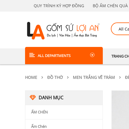
QUY TRÌNH KÝ HỢP ĐỒNG
BỘ ẤM CHÉN QUÀ 
ALL DEPARTMENTS
TRANG C
HOME
ĐỒ THỜ
MEN TRẮNG VẼ TRÀM
Đ
DANH MỤC
ẤM CHÉN
Ấm Chén