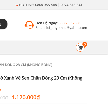
HOTLINE: 0868-355-588 | 0974-813-341.
Liên Hệ Ngay:
0868-355-588
Email:
loi_angomsu@yahoo.com
0
HÂN ĐỒNG 23 CM (KHÔNG BÓNG)
ờ Xanh Vẽ Sen Chân Đồng 23 Cm (không
Giá
Giá
1.120.000
₫
000
₫
gốc
hiện