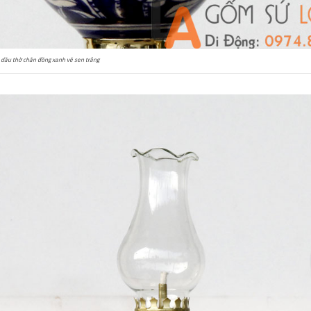
dầu thờ chân đồng xanh vẽ sen trắng