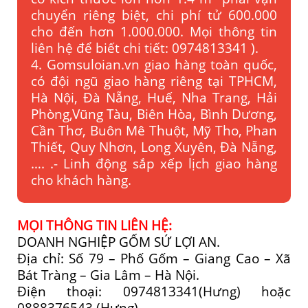
chuyển riêng biệt, chi phí tử 600.000
cho đến hơn 1.000.000. Mọi thông tin
liên hệ để biết chi tiết: 0974813341 ).
4. Gomsuloian.vn
giao hàng toàn quốc,
có đội ngũ giao hàng riêng tại TPHCM,
Hà Nội, Đà Nẵng, Huế, Nha Trang, Hải
Phòng,Vũng Tàu, Biên Hòa, Bình Dương,
Cần Thơ, Buôn Mê Thuột, Mỹ Tho, Phan
Thiết, Quy Nhơn, Long Xuyên, Đà Nẵng,
…. .- Linh động sắp xếp lịch giao hàng
cho khách hàng.
MỌI THÔNG TIN LIÊN HỆ:
DOANH NGHIỆP GỐM SỨ LỢI AN.
Địa chỉ: Số 79 – Phố Gốm – Giang Cao – Xã
Bát Tràng – Gia Lâm – Hà Nội.
Điện thoại: 0974813341(Hưng) hoặc
0888376543 (Hưng).