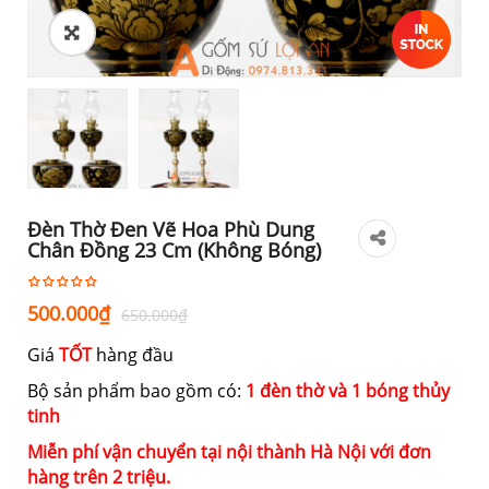
Đèn Thờ Đen Vẽ Hoa Phù Dung
Chân Đồng 23 Cm (không Bóng)
Giá
Giá
500.000
₫
650.000
₫
gốc
hiện
Giá
TỐT
hàng đầu
là:
tại
650.000₫.
là:
Bộ sản phẩm bao gồm có:
1 đèn thờ và 1 bóng thủy
tinh
500.000₫.
Miễn phí vận chuyển tại nội thành Hà Nội với đơn
hàng trên 2 triệu.