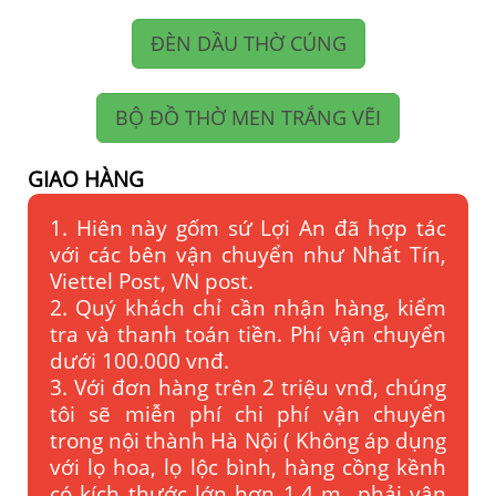
ĐÈN DẦU THỜ CÚNG
BỘ ĐỒ THỜ MEN TRẮNG VẼI
GIAO HÀNG
1. Hiên này gốm sứ Lợi An đã hợp tác
với các bên vận chuyển như Nhất Tín,
Viettel Post, VN post.
2. Quý khách chỉ cần nhận hàng, kiểm
tra và thanh toán tiền. Phí vận chuyển
dưới 100.000 vnđ.
3. Với đơn hàng trên 2 triệu vnđ, chúng
tôi sẽ miễn phí chi phí vận chuyển
trong nội thành Hà Nội ( Không áp dụng
với lọ hoa, lọ lộc bình, hàng cồng kềnh
có kích thước lớn hơn 1.4 m phải vận