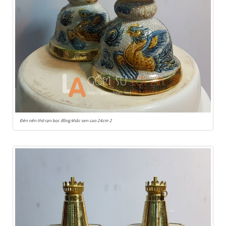
Đèn nến thờ rạn bọc đồng khắc sen cao 24cm 2