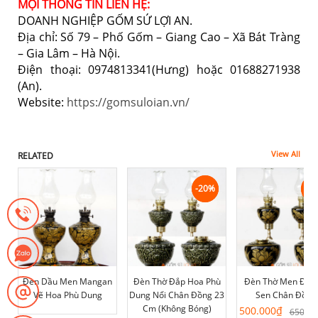
MỌI THÔNG TIN LIÊN HỆ:
DOANH NGHIỆP GỐM SỨ LỢI AN.
Địa chỉ: Số 79 – Phố Gốm – Giang Cao – Xã Bát Tràng
– Gia Lâm – Hà Nội.
Điện thoại: 0974813341(Hưng) hoặc 01688271938
(An).
Website:
https://gomsuloian.vn/
View All
RELATED
-20%
-20%
-2
-2
Đèn Dầu Men Mangan
Đèn Thờ Đắp Hoa Phù
Đèn Thờ Men Đen
Vẽ Hoa Phù Dung
Dung Nổi Chân Đồng 23
Sen Chân Đồng
Cm (không Bóng)
Giá
Giá
500.000
₫
650.00