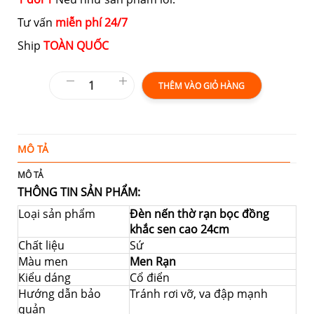
Tư vấn
miễn phí 24/7
Ship
TOÀN QUỐC
THÊM VÀO GIỎ HÀNG
MÔ TẢ
T
MÔ TẢ
THÔNG TIN SẢN PHẨM:
Loại sản phẩm
Đèn nến thờ rạn bọc đồng
khắc sen cao 24cm
Chất liệu
Sứ
Màu men
Men Rạn
Kiểu dáng
Cổ điển
Hướng dẫn bảo
Tránh rơi vỡ, va đập mạnh
quản