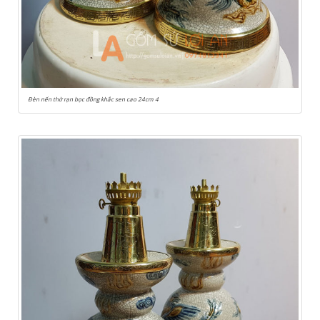
Đèn nến thờ rạn bọc đồng khắc sen cao 24cm 4