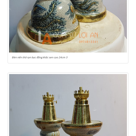
Đèn nến thờ rạn bọc đồng khắc sen cao 24cm 3