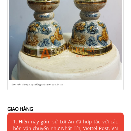
Đèn nến thờ rạn bọc đồng khắc sen cao 24cm
GIAO HÀNG
1. Hiên này gốm sứ Lợi An đã hợp tác với các
bên vận chuyển như Nhất Tín, Viettel Post, VN