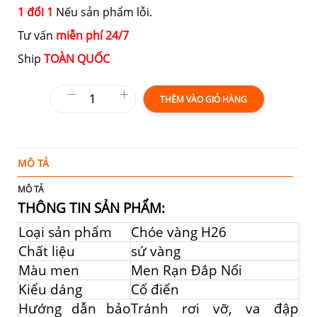
1 đổi 1
Nếu sản phẩm lỗi.
Tư vấn
miễn phí 24/7
Ship
TOÀN QUỐC
THÊM VÀO GIỎ HÀNG
MÔ TẢ
Đ
MÔ TẢ
THÔNG TIN SẢN PHẨM:
Loại sản phẩm
Chóe vàng H26
Chất liệu
sứ vàng
Màu men
Men Rạn Đắp Nổi
Kiểu dáng
Cổ điển
Hướng dẫn bảo
Tránh rơi vỡ, va đập