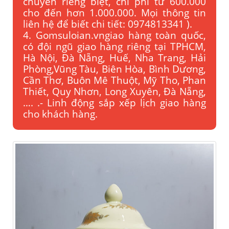
chuyển riêng biệt, chi phí tử 600.000
cho đến hơn 1.000.000. Mọi thông tin
liên hệ để biết chi tiết: 0974813341 ).
4. Gomsuloian.vngiao hàng toàn quốc,
có đội ngũ giao hàng riêng tại TPHCM,
Hà Nội, Đà Nẵng, Huế, Nha Trang, Hải
Phòng,Vũng Tàu, Biên Hòa, Bình Dương,
Cần Thơ, Buôn Mê Thuột, Mỹ Tho, Phan
Thiết, Quy Nhơn, Long Xuyên, Đà Nẵng,
…. .- Linh động sắp xếp lịch giao hàng
cho khách hàng.