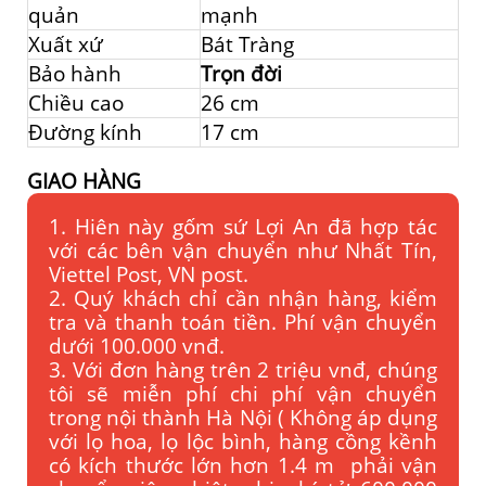
quản
mạnh
Xuất xứ
Bát Tràng
Bảo hành
Trọn đời
Chiều cao
26 cm
Đường kính
17 cm
GIAO HÀNG
1. Hiên này gốm sứ Lợi An đã hợp tác
với các bên vận chuyển như Nhất Tín,
Viettel Post, VN post.
2. Quý khách chỉ cần nhận hàng, kiểm
tra và thanh toán tiền. Phí vận chuyển
dưới 100.000 vnđ.
3. Với đơn hàng trên 2 triệu vnđ, chúng
tôi sẽ miễn phí chi phí vận chuyển
trong nội thành Hà Nội ( Không áp dụng
với lọ hoa, lọ lộc bình, hàng cồng kềnh
có kích thước lớn hơn 1.4 m phải vận