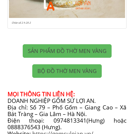
Chóe số 2 h 20 2
SẢN PHẨM ĐỒ THỜ MEN VÀNG
BỘ ĐỒ THỜ MEN VÀNG
MỌI THÔNG TIN LIÊN HỆ:
DOANH NGHIỆP GỐM SỨ LỢI AN.
Địa chỉ: Số 79 – Phố Gốm – Giang Cao – Xã
Bát Tràng – Gia Lâm – Hà Nội.
Điện thoại: 0974813341(Hưng) hoặc
0888376543 (Hưng).
Website:
https://gomsuloian.vn/