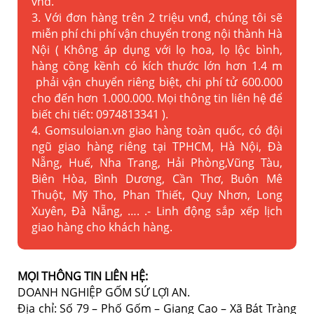
vnđ.
3. Với đơn hàng trên 2 triệu vnđ, chúng tôi sẽ
miễn phí chi phí vận chuyển trong nội thành Hà
Nội ( Không áp dụng với lọ hoa, lọ lộc bình,
hàng cồng kềnh có kích thước lớn hơn 1.4 m
phải vận chuyển riêng biệt, chi phí tử 600.000
cho đến hơn 1.000.000. Mọi thông tin liên hệ để
biết chi tiết: 0974813341 ).
4. Gomsuloian.vn
giao hàng toàn quốc, có đội
ngũ giao hàng riêng tại TPHCM, Hà Nội, Đà
Nẵng, Huế, Nha Trang, Hải Phòng,Vũng Tàu,
Biên Hòa, Bình Dương, Cần Thơ, Buôn Mê
Thuột, Mỹ Tho, Phan Thiết, Quy Nhơn, Long
Xuyên, Đà Nẵng, …. .- Linh động sắp xếp lịch
giao hàng cho khách hàng.
MỌI THÔNG TIN LIÊN HỆ:
DOANH NGHIỆP GỐM SỨ LỢI AN.
Địa chỉ: Số 79 – Phố Gốm – Giang Cao – Xã Bát Tràng