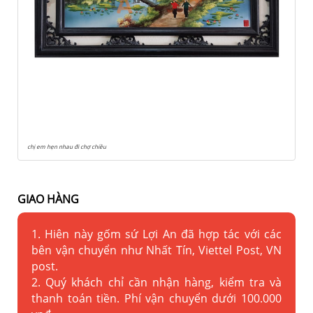
chị em hẹn nhau đi chợ chiều
GIAO HÀNG
1. Hiên này gốm sứ Lợi An đã hợp tác với các
bên vận chuyển như Nhất Tín, Viettel Post, VN
post.
2. Quý khách chỉ cần nhận hàng, kiểm tra và
thanh toán tiền. Phí vận chuyển dưới 100.000