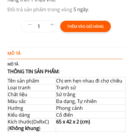
Đổi trả sản phẩm trong vòng
5 ngày
.
THÊM VÀO GIỎ HÀNG
MÔ TẢ
Đ
MÔ TẢ
THÔNG TIN SẢN PHẨM:
Tên sản phẩm
Chị em hẹn nhau đi chợ chiều
Loại tranh
Tranh sứ
Chất liệu
Sứ trắng
Màu sắc
Đa dạng, Tự nhiên
Hướng
Phong cảnh
Kiểu dáng
Cổ điển
Kích thước(DxRxC)
65 x 42 x 2 (cm)
(
Không khung
)