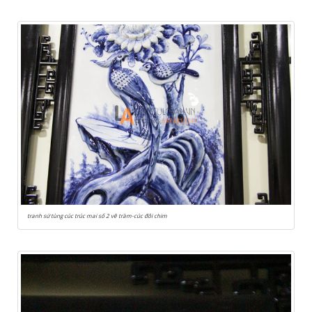
tranh sứ tùng cúc trúc mai số 2 vẽ tràm-cúc đôi chim