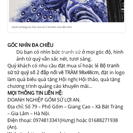
tranh sứ tùng cúc trúc mai số 2 vẽ tràm-mai đôi chim
GÓC NHÌN ĐA CHIỀU
Dù bạn có nhìn bức
tranh sứ
ở mọi góc độ, hình
ảnh tứ quý vẫn sắc nét, tươi sáng.
Quý khách có nhu cầu đặt mua sỉ hoặc lẻ
Bộ tranh
sứ tứ quý số 2 đắp nổi vẽ TRÀM 98x48cm
, đặt in logo
làm quà biếu quà tặng Hội nghị Hội thảo, quà tặng
chương trình quảng cáo khuyến mãi…
MỌI THÔNG TIN LIÊN HỆ:
DOANH NGHIỆP GỐM SỨ LỢI AN.
Địa chỉ: Số 79 – Phố Gốm – Giang Cao – Xã Bát Tràng
– Gia Lâm – Hà Nội.
Điện thoại: 0974813341(Hưng) hoặc 01688271938
(An).