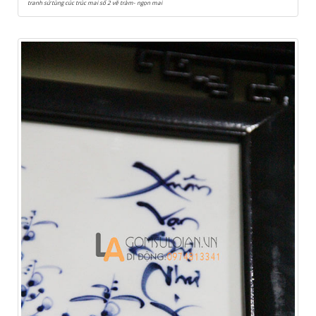
tranh sứ tùng cúc trúc mai số 2 vẽ tràm- ngọn mai