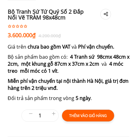
Bộ Tranh Sứ Tứ Quý Số 2 Đắp
Nổi Vẽ TRÀM 98x48cm
Giá
Giá
3.600.000
₫
4.200.000
₫
gốc
hiện
Giá trên
chưa bao gồm VAT
và
Phí vận chuyển.
là:
tại
4.200.000₫.
là:
Bộ sản phẩm bao gồm có:
4 Tranh sứ 98cm
x 48cm x
2cm,
một khung gỗ 87cm x 37cm x 2cm
3.600.000₫.
và
4 móc
treo mỗi móc có 1 vít
.
Miễn phí vận chuyển tại nội thành Hà Nội, giá trị đơn
hàng trên 2 triệu vnđ.
Đổi trả sản phẩm trong vòng
5 ngày
.
THÊM VÀO GIỎ HÀNG