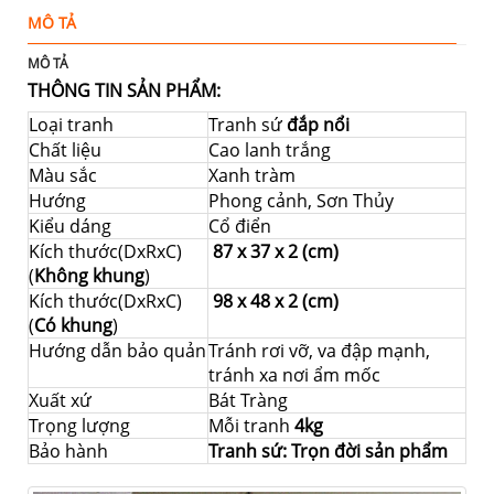
MÔ TẢ
Đ
MÔ TẢ
THÔNG TIN SẢN PHẨM:
Loại tranh
Tranh sứ
đắp nổi
Chất liệu
Cao lanh trắng
Màu sắc
Xanh tràm
Hướng
Phong cảnh, Sơn Thủy
Kiểu dáng
Cổ điển
Kích thước(DxRxC)
87 x 37 x 2 (cm)
(
Không khung
)
Kích thước(DxRxC)
98 x 48 x 2 (cm)
(
Có khung
)
Hướng dẫn bảo quản
Tránh rơi vỡ, va đập mạnh,
tránh xa nơi ẩm mốc
Xuất xứ
Bát Tràng
Trọng lượng
Mỗi tranh
4kg
Bảo hành
Tranh sứ: Trọn đời sản phẩm