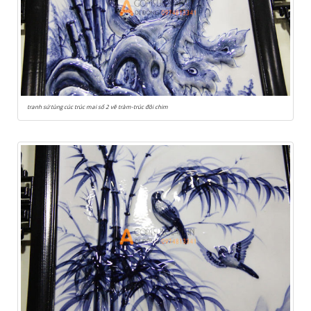
tranh sứ tùng cúc trúc mai số 2 vẽ tràm-trúc đôi chim