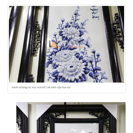
tranh sứ tùng cúc trúc mai số 2 vẽ tràm-cây hoa cúc