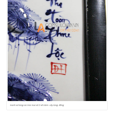
tranh sứ tùng cúc trúc mai số 2 vẽ tràm- cây tùng- đông