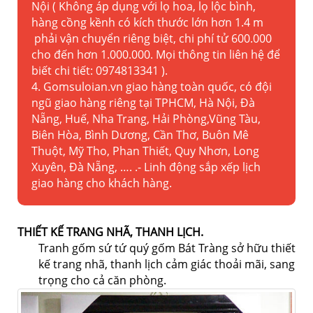
Nội ( Không áp dụng với lọ hoa, lọ lộc bình,
hàng cồng kềnh có kích thước lớn hơn 1.4 m
phải vận chuyển riêng biệt, chi phí tử 600.000
cho đến hơn 1.000.000. Mọi thông tin liên hệ để
biết chi tiết: 0974813341 ).
4. Gomsuloian.vn
giao hàng toàn quốc, có đội
ngũ giao hàng riêng tại TPHCM, Hà Nội, Đà
Nẵng, Huế, Nha Trang, Hải Phòng,Vũng Tàu,
Biên Hòa, Bình Dương, Cần Thơ, Buôn Mê
Thuột, Mỹ Tho, Phan Thiết, Quy Nhơn, Long
Xuyên, Đà Nẵng, …. .- Linh động sắp xếp lịch
giao hàng cho khách hàng.
THIẾT KẾ TRANG NHÃ, THANH LỊCH.
Tranh gốm sứ tứ quý gốm Bát Tràng
sở hữu thiết
kế trang nhã, thanh lịch cảm giác thoải mãi, sang
trọng cho cả căn phòng.