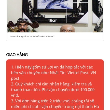
tranh-sứ-tùng-cúc-trúc-mai-số-2-vẽ-tràm–mai
GIAO HÀNG
1. Hiên này gốm sứ Lợi An đã hợp tác với các
bên vận chuyển như Nhất Tín, Viettel Post, VN
post.
2. Quý khách chỉ cần nhận hàng, kiểm tra và
thanh toán tiền. Phí vận chuyển dưới 100.000
vnđ.
3. Với đơn hàng trên 2 triệu vnđ, chúng tôi sẽ
miễn phí chi phí vận chuyển trong nội thành Hà