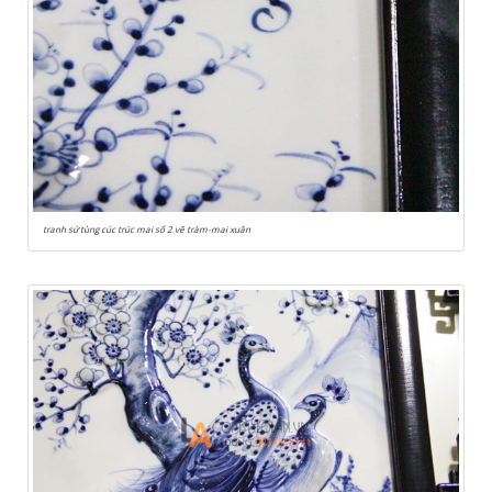
tranh sứ tùng cúc trúc mai số 2 vẽ tràm-mai xuân