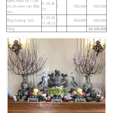
Nậm rượu số 1 cao
h: 24, Ø:
24 cm men rạn đắp
1
350.000
350.000
13
sen
h: 25, Ø:
Ống hương h25
1
450,000
450,000
11, Ø:13
Tổng
24.204.000