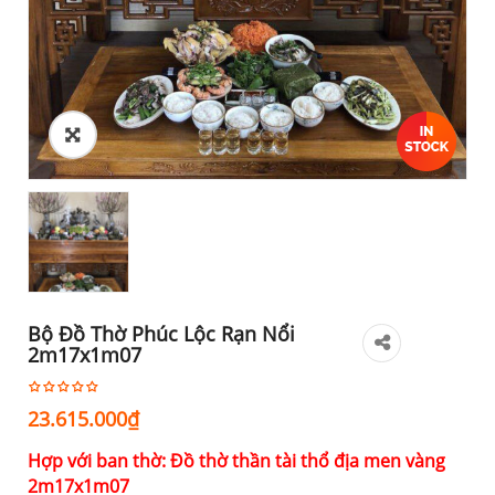
Bộ Đồ Thờ Phúc Lộc Rạn Nổi
2m17x1m07
23.615.000
₫
Hợp với ban thờ: Đồ thờ thần tài thổ địa men vàng
2m17x1m07