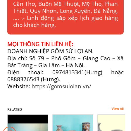
Cần Thơ, Buôn Mê Thuột, Mỹ Tho, Phan
Thiết, Quy Nhơn, Long Xuyên, Đà Nẵng,
…. .- Linh động sắp xếp lịch giao hàng
cho khách hàng.
MỌI THÔNG TIN LIÊN HỆ:
DOANH NGHIỆP GỐM SỨ LỢI AN.
Địa chỉ: Số 79 – Phố Gốm – Giang Cao – Xã
Bát Tràng – Gia Lâm – Hà Nội.
Điện thoại: 0974813341(Hưng) hoặc
0888376543 (Hưng).
Website:
https://gomsuloian.vn/
View All
RELATED