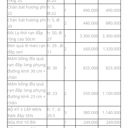
rồng 20
Ø:20
Chân bát hương phi
h: 5,
1
490.000
490.000
22
Ø:22
Chân bát hương phi
h: 5, Ø:
2
440.000
880.000
20
20
Đôi Lọ thờ rạn đắp
h: 50, Ø:
1
3.300.000
3.300.000
rồng cao 50cm
27
Đèn quả lê men rạn
h: 29 , Ø:
2
660,000
1,320,000
đắp sen
11
Mâm bồng đĩa quả
rạn đắp long phụng
Ø: 30
1
825.000
825.000
đường kính 30 cm +
chân
Mâm bồng đĩa quả
rạn đắp long phụng
Ø: 23
2
550.000
1.100.000
đường kính 23 cm +
chân
BỘ KỶ 3 CẤP MEN
h: 7 , d:
3
380.000
1.140.000
RẠN đắp SEN
20.5
Đũa thờ 10 đôi
1
249,000
249,000