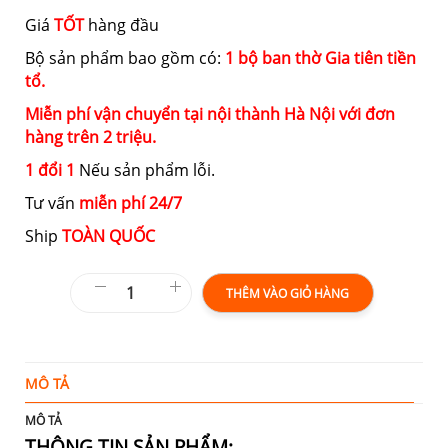
Giá
TỐT
hàng đầu
Bộ sản phẩm bao gồm có:
1 bộ ban thờ Gia tiên tiền
tổ.
Miễn phí vận chuyển tại nội thành Hà Nội với đơn
hàng trên 2 triệu.
1 đổi 1
Nếu sản phẩm lỗi.
Tư vấn
miễn phí 24/7
Ship
TOÀN QUỐC
THÊM VÀO GIỎ HÀNG
MÔ TẢ
T
MÔ TẢ
THÔNG TIN SẢN PHẨM: