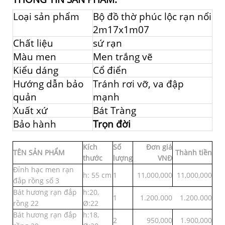
Loại sản phẩm
Bộ đồ thờ phúc lộc rạn nổi
2m17x1m07
Chất liệu
sứ rạn
Màu men
Men trắng vẽ
Kiểu dáng
Cổ điển
Hướng dẫn bảo
Tránh rơi vỡ, va đập
quản
mạnh
Xuất xứ
Bát Tràng
Bảo hành
Trọn đời
Kích
Số
Đơn giá
TÊN SẢN PHẨM
Thành tiền
thước
lượng
VNĐ
Đỉnh hạc men rạn
h: 55 cm
1
11,000,000
11,000,000
đắp rồng số 3
Bát hương rạn đắp
h:20,
1
1.200.000
1.200.000
rồng 22
Ø:22
Bát hương rạn đắp
h:18,
2
950,000
1.900,000