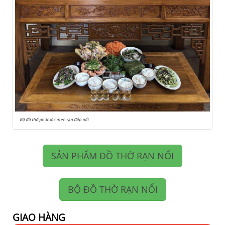
Bộ đồ thờ phúc lộc men rạn đắp nổi
SẢN PHẨM ĐỒ THỜ RẠN NỔI
BỘ ĐỒ THỜ RẠN NỔI
GIAO HÀNG