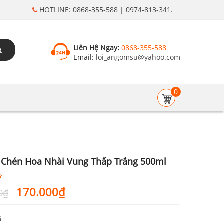
HOTLINE: 0868-355-588 | 0974-813-341.
Liên Hệ Ngay:
0868-355-588
Email:
loi_angomsu@yahoo.com
0
Chén Hoa Nhài Vung Thấp Trắng 500ml
Giá
Giá
170.000
₫
0
₫
gốc
hiện
là:
tại
5