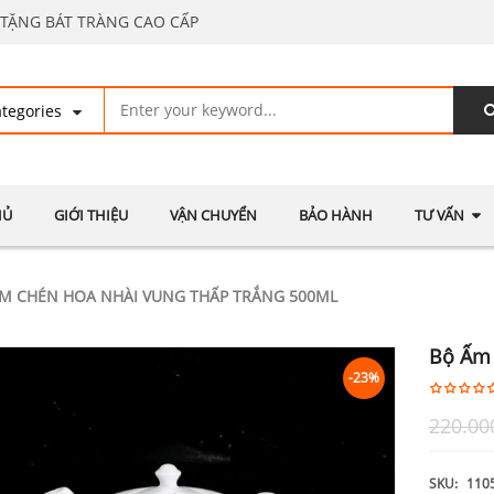
TẶNG BÁT TRÀNG CAO CẤP
HỦ
GIỚI THIỆU
VẬN CHUYỂN
BẢO HÀNH
TƯ VẤN
M CHÉN HOA NHÀI VUNG THẤP TRẮNG 500ML
Bộ Ấm 
-23%
220.00
SKU:
110