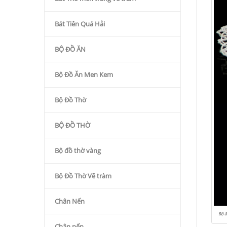
Bát Tiên Quá Hải
BỘ ĐỒ ĂN
Bộ Đồ Ăn Men Kem
Bộ Đồ Thờ
BỘ ĐỒ THỜ
Bộ đồ thờ vàng
Bộ Đồ Thờ Vẽ tràm
Chân Nến
Bộ ấ
Chân nến