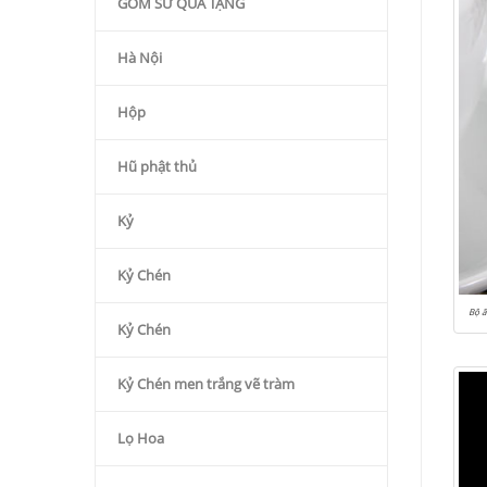
GỐM SỨ QÙA TẶNG
Hà Nội
Hộp
Hũ phật thủ
Kỷ
Kỷ Chén
Bộ ấ
Kỷ Chén
Kỷ Chén men trắng vẽ tràm
Lọ Hoa