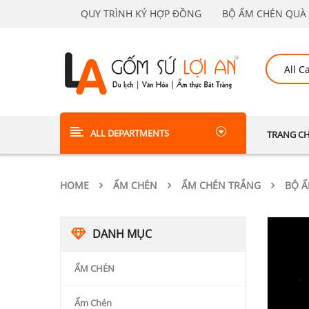
QUY TRÌNH KÝ HỢP ĐỒNG
BỘ ẤM CHÉN QUÀ 
ALL DEPARTMENTS
TRANG C
HOME
ẤM CHÉN
ẤM CHÉN TRẮNG
BỘ Ấ
DANH MỤC
ẤM CHÉN
Ấm Chén