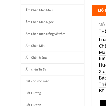
Ấm Chén Men Màu
MÔ 
Ấm Chén Men Ngọc
MÔ 
TH
Ấm Chén men trắng vẽ tràm
Lo
Chấ
Ấm Chén Mini
Mà
Ấm Chén trắng
Kiể
Hư
Ấm chén Tử Sa
Xuấ
Bả
Bát cho chó mèo
Thể
Bộ
Bát Hương
Bát Hương