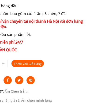
220.000₫.
là:
hàng đầu
170.000₫.
phẩm bao gồm có: 1 ấm, 6 chén, 7 đĩa
í vận chuyển tại nội thành Hà Nội với đơn hàng
riệu.
ếu sản phẩm lỗi.
miễn phí 24/7
ÀN QUỐC
Thêm Vào Giỏ Hàng
RY:
Ấm Chén trắng
 chén giá rẻ
,
Ấm chén minh long