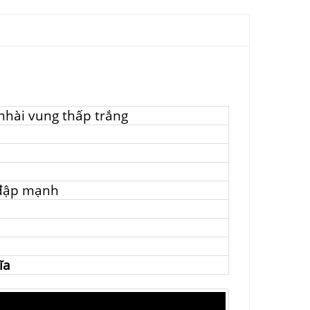
nhài vung thấp trắng
 đập mạnh
ĩa