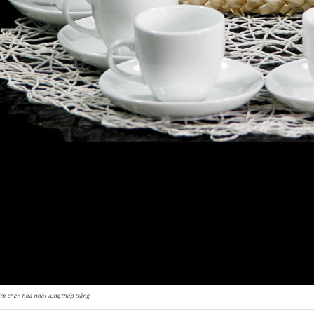
m chén hoa nhài vung thấp trắng