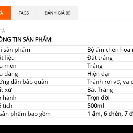
TẢ
TAGS
ĐÁNH GIÁ (0)
TẢ
ÔNG TIN SẢN PHẨM:
ại sản phẩm
Bộ ấm chén hoa 
t liệu
Đất trắng
u men
Trắng
u dáng
Hiện đại
ớng dẫn bảo quản
Tránh rơi vỡ, va
t xứ
Bát Tràng
o hành
Trọn đời
 tích
500ml
 sản phẩm bao gồm
1 ấm, 6 chén, 7 đ