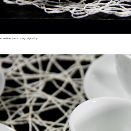
m chén hoa nhài vung thấp trắng