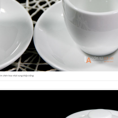
m chén hoa nhài vung thấp trắng