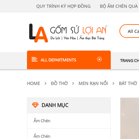
QUY TRÌNH KÝ HỢP ĐỒNG
BỘ ẤM CHÉN QUÀ 
ALL DEPARTMENTS
TRANG C
HOME
ĐỒ THỜ
MEN RẠN NỔI
BÁT THỜ
DANH MỤC
Ấm Chén
Ấm Chén