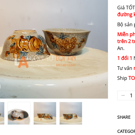
Giá TỐT
đường k
Bộ sản
Miễn ph
trên 2 t
An.
1 đổi 1
N
Tư vấn
Ship
TO
SHARE
CATEGO