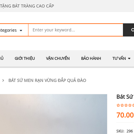
TẶNG BÁT TRÀNG CAO CẤP
HỦ
GIỚI THIỆU
VẬN CHUYỂN
BẢO HÀNH
TƯ VẤN
BÁT SỨ MEN RẠN VỪNG ĐẮP QUẢ ĐÀO
Bát Sứ
70.0
SKU:
296