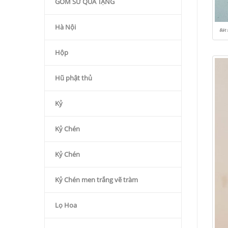
GỐM SỨ QÙA TẶNG
Hà Nội
Bát 
Hộp
Hũ phật thủ
Kỷ
Kỷ Chén
Kỷ Chén
Kỷ Chén men trắng vẽ tràm
Lọ Hoa