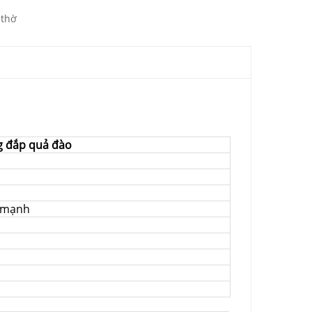
 thờ
g đắp quả đào
p mạnh