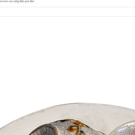
sứ men rạn vừng đắp quả đào