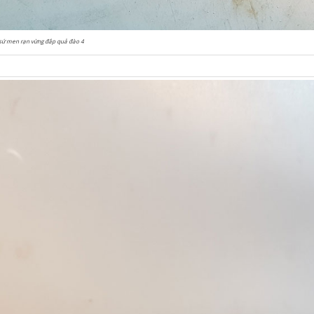
sứ men rạn vừng đắp quả đào 4