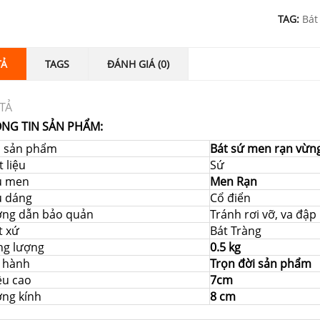
TAG:
Bát
TẢ
TAGS
ĐÁNH GIÁ (0)
TẢ
NG TIN SẢN PHẨM:
i sản phẩm
Bát sứ men rạn vừn
 liệu
Sứ
u men
Men Rạn
u dáng
Cổ điển
ng dẫn bảo quản
Tránh rơi vỡ, va đậ
t xứ
Bát Tràng
ng lượng
0.5 kg
 hành
Trọn đời sản phẩm
ều cao
7cm
ng kính
8 cm