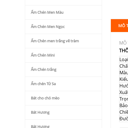
Ấm Chén Men Màu
MÔ 
Ấm Chén Men Ngọc
Ấm Chén men trắng vẽ tràm
MÔ 
THÔ
Ấm Chén Mini
Loạ
Chất
Ấm Chén trắng
Mà
Kiể
Ấm chén Tử Sa
Hướ
Xuấ
Bát cho chó mèo
Trọ
Bảo
Chi
Bát Hương
Đườ
Bát Hương