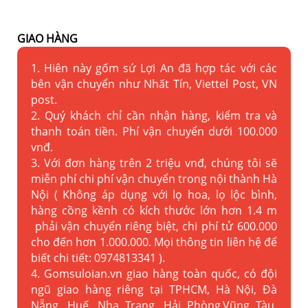
GIAO HÀNG
1. Hiên này gốm sứ Lợi An đã hợp tác với các
bên vận chuyển như Nhất Tín, Viettel Post, VN
post.
2. Quý khách chỉ cần nhận hàng, kiểm tra và
thanh toán tiền. Phí vận chuyển dưới 100.000
vnđ.
3. Với đơn hàng trên 2 triệu vnđ, chúng tôi sẽ
miễn phí chi phí vận chuyển trong nội thành Hà
Nội ( Không áp dụng với lọ hoa, lọ lộc bình,
hàng cồng kềnh có kích thước lớn hơn 1.4 m
phải vận chuyển riêng biệt, chi phí tử 600.000
cho đến hơn 1.000.000. Mọi thông tin liên hệ để
biết chi tiết: 0974813341 ).
4. Gomsuloian.vn
giao hàng toàn quốc, có đội
ngũ giao hàng riêng tại TPHCM, Hà Nội, Đà
Nẵng, Huế, Nha Trang, Hải Phòng,Vũng Tàu,