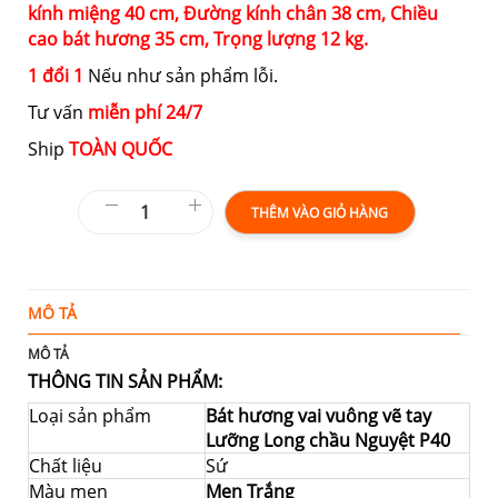
kính miệng
40 cm,
Đường kính chân
38 cm,
Chiều
cao bát hương
35 cm,
Trọng lượng
12 kg
.
1 đổi 1
Nếu như sản phẩm lỗi.
Tư vấn
miễn phí 24/7
Ship
TOÀN QUỐC
THÊM VÀO GIỎ HÀNG
MÔ TẢ
T
MÔ TẢ
THÔNG TIN SẢN PHẨM:
Loại sản phẩm
Bát hương vai vuông vẽ tay
Lưỡng Long chầu Nguyệt P40
Chất liệu
Sứ
Màu men
Men Trắng