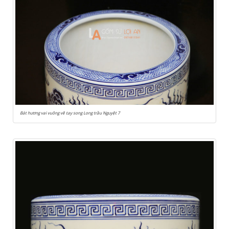
Bát hương vai vuông vẽ tay song Long trầu Nguyệt 7