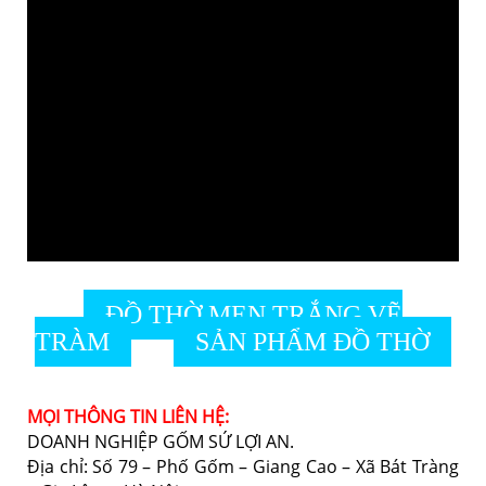
ĐỒ THỜ MEN TRẮNG VẼ
TRÀM
SẢN PHẨM ĐỒ THỜ
MỌI THÔNG TIN LIÊN HỆ:
DOANH NGHIỆP GỐM SỨ LỢI AN.
Địa chỉ: Số 79 – Phố Gốm – Giang Cao – Xã Bát Tràng